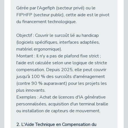
Publié le 03/03/2026
Gérée par l'Agefiph (secteur privé) ou le
Handicap auditif au travail : rendre l’invisible accessible
FIPHFP (secteur public), cette aide est le pivot
Publié le 02/03/2026
du financement technologique.
Réforme du CPF 2026 : Ce qui change ce printemps pour vos droits à la formation
Publié le 26/02/2026
Objectif : Couvrir le surcoût lié au handicap
(logiciels spécifiques, interfaces adaptées,
Le FALC : Bien plus qu'une écriture, un levier d'inclusion
matériel ergonomique).
Publié le 25/02/2026
Montant : Il n'y a pas de plafond fixe strict ;
Sport2Job Clichy : Quand le terrain devient le plus beau des bureaux
l'aide est calculée selon une logique de stricte
Publié le 25/02/2026
compensation. Depuis 2025, elle peut couvrir
Handicap visuel et emploi : lever les obstacles pour révéler les - vidéo
jusqu'à 100 % des surcoûts d'aménagement
Publié le 25/02/2026
(contre 90 % auparavant) pour les projets les
Le TIH : L'Expertise au Service de l'Inclusion
plus innovants.
Publié le 24/02/2026
Exemples : Achat de licences d'IA générative
personnalisées, acquisition d'un terminal braille
Parcours THalents : La complémentarité au service de l'Emploi.
ou installation de capteurs de mouvement.
Publié le 24/02/2026
Prévention de l’inaptitude : Anticiper pour ne pas subir grâce au duo Médecine du Travail & Cap Emploi 92
2. L'Aide Technique en Compensation du
Publié le 20/02/2026