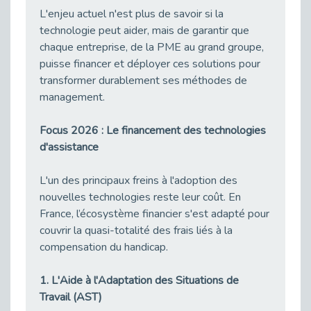
21 Mars : Plus qu’un symbole, un engagement pour l’inclusion
L'enjeu actuel n'est plus de savoir si la
Publié le 16/03/2026
technologie peut aider, mais de garantir que
Décret de renouvellement de l'aide aux employeurs d'apprentis
chaque entreprise, de la PME au grand groupe,
Publié le 13/03/2026
puisse financer et déployer ces solutions pour
Développer la pair-aidance en santé mentale : guide pour les employeurs
transformer durablement ses méthodes de
Publié le 13/03/2026
management.
DOETH 2026 : lancement de la campagne pour les employeurs publics
Focus 2026 : Le financement des technologies
Publié le 13/03/2026
d'assistance
Troubles DYS et monde du travail : mieux comprendre pour mieux accompagner _ vidéo
Publié le 13/03/2026
L'un des principaux freins à l'adoption des
Employeurs privés et publics : vigilance face aux démarchages liés à l’OETH en 2026
nouvelles technologies reste leur coût. En
Publié le 10/03/2026
France, l’écosystème financier s'est adapté pour
Handicap auditif en entreprise, aménagements pour sécuriser la communication - vidéo
couvrir la quasi-totalité des frais liés à la
Publié le 09/03/2026
compensation du handicap.
Talents et Handicap : Le Top 10 des métiers plébiscités dans les Hauts-de-Seine
1. L'Aide à l'Adaptation des Situations de
Publié le 09/03/2026
Travail (AST)
Le Tournesol : Ce symbole discret qui change la vie des personnes en situation de handicap invisible