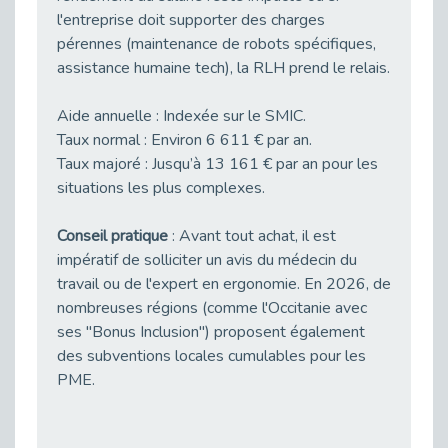
Arrêt de travail et maintien en emploi
l'entreprise doit supporter des charges
Publié le 09/02/2026
pérennes (maintenance de robots spécifiques,
Parler de son handicap en entretien d’embauche ne relève ni d’une obligation légale ni d’un aveu intime - vidéo
assistance humaine tech), la RLH prend le relais.
Publié le 09/02/2026
Aide annuelle : Indexée sur le SMIC.
Quel salaire pour les alternants en 2026 ?
Taux normal : Environ 6 611 € par an.
Publié le 06/02/2026
Taux majoré : Jusqu’à 13 161 € par an pour les
Succès pour nos webinaires Fonction publique et handicap
situations les plus complexes.
Publié le 06/02/2026
Un nouveau motif de CDD figure dans le Code du travail : le CDD « de reconversion »
Conseil pratique
: Avant tout achat, il est
Publié le 05/02/2026
impératif de solliciter un avis du médecin du
Immersion Facilitée -Comment utiliser la plateforme ?
travail ou de l'expert en ergonomie. En 2026, de
Publié le 05/02/2026
nombreuses régions (comme l'Occitanie avec
ses "Bonus Inclusion") proposent également
Nouvelles technologies et handicap : vers un travail plus accessible
des subventions locales cumulables pour les
Publié le 04/02/2026
PME.
Bientôt le séminaire national des équipes Cap emploi !
Publié le 03/02/2026
On est passé du bureau au stade pour favoriser les recrutements