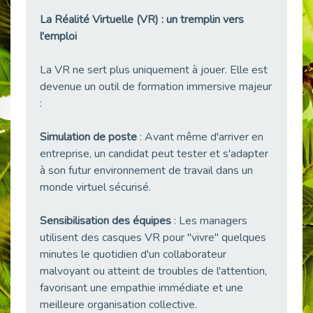
Publié le 11/04/2026
La Réalité Virtuelle (VR) : un tremplin vers
Transition Écologique : Les Cap Emploi 75,92 et 93 s’engagent pour un Numérique Responsable
l'emploi
Publié le 11/04/2026
Recrutement des seniors : Un levier de transformation pour les ETI franciliennes
La VR ne sert plus uniquement à jouer. Elle est
Publié le 11/04/2026
devenue un outil de formation immersive majeur
"Dois-je préciser que je suis handicapé sur mon CV?"
:
Publié le 07/04/2026
Simulation de poste
: Avant même d'arriver en
Handicap psychique au travail : et si nous changions de regard - vidéo
entreprise, un candidat peut tester et s'adapter
Publié le 03/04/2026
à son futur environnement de travail dans un
Avril, mois de l’accompagnement dans l’emploi avec Cap emploi.
monde virtuel sécurisé.
Publié le 01/04/2026
Handicap invisible au travail : se taire ou parler? - vidéo
Sensibilisation des équipes
: Les managers
Publié le 31/03/2026
utilisent des casques VR pour "vivre" quelques
Journée mondiale de sensibilisation à l’autisme
minutes le quotidien d'un collaborateur
Publié le 31/03/2026
malvoyant ou atteint de troubles de l'attention,
favorisant une empathie immédiate et une
CDD de reconversion : un nouveau contrat pour sécuriser le changement de métier.
meilleure organisation collective.
Publié le 30/03/2026