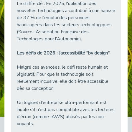
Le chiffre clé : En 2025, l'utilisation des
Besoin d’un appui ponctuel expertise handicap ?
nouvelles technologies a contribué à une hausse
Publié le 30/03/2026
de 37 % de l'emploi des personnes
Sport2Job Clichy : une édition altoséquanaise avec Cap Emploi 92.
handicapées dans les secteurs technologiques
Publié le 30/03/2026
(Source : Association Française des
Mieux appréhender les enjeux du handicap singulier en entreprise - vidéo
Technologies pour l'Autonomie).
Publié le 27/03/2026
Les défis de 2026 : l'accessibilité "by design"
DOETH 2025: Fin de l'écrêtement
Publié le 24/03/2026
Malgré ces avancées, le défi reste humain et
Déclarer son handicap à son employeur : un levier professionnel ?
législatif. Pour que la technologie soit
Publié le 23/03/2026
réellement inclusive, elle doit être accessible
Le silence, l’autre face du recrutement : un appel au respect des candidats.
dès sa conception
Publié le 23/03/2026
Synergie partenariale pour l'Inclusion Professionnelle chez Orange
Un logiciel d'entreprise ultra-performant est
Publié le 16/03/2026
inutile s'il n'est pas compatible avec les lecteurs
d'écran (comme JAWS) utilisés par les non-
Cap Emploi : L'accompagnement EXH c’est quoi ?
voyants.
Publié le 16/03/2026