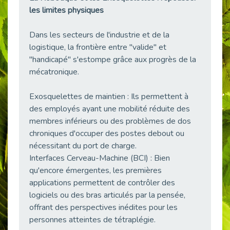
les limites physiques
Publié le 23/04/2026
Témoignage : "Le maintien en emploi est un investissement, pas une contrainte."
Dans les secteurs de l'industrie et de la
Publié le 22/04/2026
logistique, la frontière entre "valide" et
L’équipe de Cap Emploi 92 s’agrandit : Bienvenue à Charmila, Khoudia et Fadila !
"handicapé" s'estompe grâce aux progrès de la
Publié le 20/04/2026
mécatronique.
[RETOUR SUR] Une session de recrutement inclusive réussie à Asnières !
Publié le 20/04/2026
Exosquelettes de maintien : Ils permettent à
des employés ayant une mobilité réduite des
Emploi et Handicap : Une alliance de style entre Cap Emploi 92 et La Cravate Solidaire
membres inférieurs ou des problèmes de dos
Publié le 20/04/2026
chroniques d'occuper des postes debout ou
Cap Emploi 92 s'engage pour la santé mentale : La formation PSSM au cœur de l'accompagnement
nécessitant du port de charge.
Publié le 13/04/2026
Interfaces Cerveau-Machine (BCI) : Bien
Recrutement et Handicap : Et si vous testiez avant de vous engager ?
qu'encore émergentes, les premières
Publié le 13/04/2026
applications permettent de contrôler des
Journée mondiale de la maladie de Parkinson : Mieux comprendre pour mieux accompagner
logiciels ou des bras articulés par la pensée,
Publié le 11/04/2026
offrant des perspectives inédites pour les
personnes atteintes de tétraplégie.
L’alternance pour tous : Cap Emploi 92 et Seine Ouest Entreprise et Emploi mobilisés à Boulogne-Billancourt