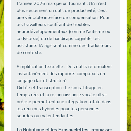
L'année 2026 marque un tournant : l'IA n'est
38 vidéos pour comprendre et agir durablement
plus seulement un outil de productivité, c'est
Publié le 04/05/2026
une véritable interface de compensation. Pour
Le taux d’emploi direct dans la fonction publique dépasse 6 % en 2025
les travailleurs souffrant de troubles
Publié le 04/05/2026
neurodéveloppementaux (comme l'autisme ou
L'alternance : un tremplin vers l'emploi aussi pour les personnes en situation de handicap
la dyslexie) ou de handicaps cognitifs, les
Publié le 01/05/2026
assistants IA agissent comme des traducteurs
Témoignage : Le parcours de Marc, 44 ans
de contexte.
Publié le 30/04/2026
Simplification textuelle : Des outils reformulent
L’Aménagement Raisonnable : Un Levier pour l’Équité
instantanément des rapports complexes en
Publié le 29/04/2026
langage clair et structuré.
Optimiser son CV lorsqu’on est en situation de handicap
Dictée et transcription : Le sous-titrage en
Publié le 29/04/2026
temps réel et la reconnaissance vocale ultra-
28 avril : Agir ensemble pour une culture de prévention au travail
précise permettent une intégration totale dans
Publié le 27/04/2026
les réunions hybrides pour les personnes
Mobilisation pour l’alternance et le handicap
sourdes ou malentendantes.
Publié le 24/04/2026
La Robotique et les Exosquelettes : repousser
Handicap moteur et emploi : réussir ses recrutements vidéo