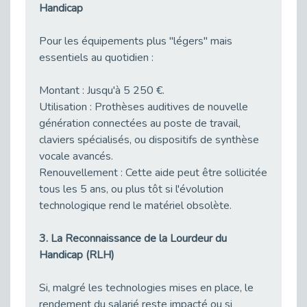
Handicap
Sensibilisation des équipes de France Travail Antony à l’offre de services de Cap emploi
Publié le 19/02/2026
Pour les équipements plus "légers" mais
L’acculturation des collaborateurs de France Travail se poursuit sur les Hauts de Seine.
essentiels au quotidien :
Publié le 19/02/2026
Montant : Jusqu'à 5 250 €.
Réunion des Teams TH du bassin GPSO : cap sur 2026
Utilisation : Prothèses auditives de nouvelle
Publié le 18/02/2026
génération connectées au poste de travail,
Châtillon : Un franc succès pour le forum « Réussir Sans Attendre »
claviers spécialisés, ou dispositifs de synthèse
Publié le 16/02/2026
vocale avancés.
Rédiger un CV et une lettre de motivation pour la fonction publique ne s’improvise pas - vidéo
Renouvellement : Cette aide peut être sollicitée
Publié le 13/02/2026
tous les 5 ans, ou plus tôt si l'évolution
Synergie entre Cap Emploi 92 et l'Espace Insertion de Boulogne
technologique rend le matériel obsolète.
Publié le 12/02/2026
3. La Reconnaissance de la Lourdeur du
Un nouvel outil gratuit d'autodiagnostic sur l'emploi et le handicap pour les employeurs
Handicap (RLH)
Publié le 12/02/2026
Prévention des TMS : les subventions du Fipu en 2026
Si, malgré les technologies mises en place, le
Publié le 09/02/2026
rendement du salarié reste impacté ou si