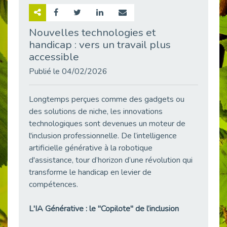
Retour sur la rencontre entre Cap Emploi 92 et Thales (Campus Meudon)
Publié le 02/06/2026
Nouvelles technologies et
handicap : vers un travail plus
Emploi & Handicap : Hachette Livre et Cap emploi 92 renforcent leur collaboration
Publié le 02/06/2026
accessible
Et si le handicap ne définissait plus la carrière ?
Publié le 04/02/2026
Publié le 30/05/2026
« Confiance en soi et acceptation du handicap » : un levier puissant vers l’emploi
Longtemps perçues comme des gadgets ou
Publié le 22/05/2026
des solutions de niche, les innovations
technologiques sont devenues un moteur de
Handicap et emploi : une matinée pour briser les tabous
l'inclusion professionnelle. De l’intelligence
Publié le 21/05/2026
artificielle générative à la robotique
L’alternance : un levier stratégique pour recruter et inclure durablement
d'assistance, tour d’horizon d’une révolution qui
Publié le 18/05/2026
transforme le handicap en levier de
Fibromyalgie : Quand la douleur invisible s’invite au bureau
compétences.
Publié le 12/05/2026
CAP EMPLOI 92 : L’inclusion portée à son sommet, bien au-delà des quotas
L'IA Générative : le "Copilote" de l’inclusion
Publié le 12/05/2026