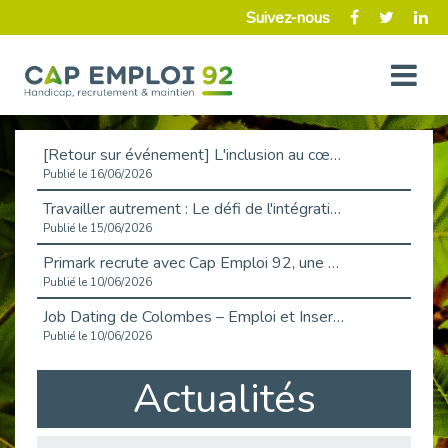
Suivez-nous
[Retour sur événement] L'inclusion au cœur de la Place de l'Emploi à La Défense !
Publié le 16/06/2026
Travailler autrement : Le défi de l'intégration des maladies chroniques en entreprise
Publié le 15/06/2026
Primark recrute avec Cap Emploi 92, une matinée couronnée de succès !
Publié le 10/06/2026
Job Dating de Colombes – Emploi et Insertion
Publié le 10/06/2026
Aborder l'entretien et la situation de handicap en toute confiance
Actualités
Publié le 09/06/2026
Retour sur l’atelier « Optimiser sa recherche d’emploi »
Publié le 02/06/2026