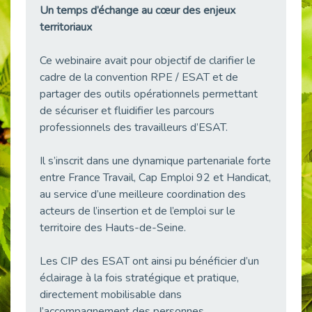
Un temps d’échange au cœur des enjeux
38 vidéos pour comprendre et agir durablement
Publié le 04/05/2026
territoriaux
Le taux d’emploi direct dans la fonction publique dépasse 6 % en 2025
Ce webinaire avait pour objectif de clarifier le
Publié le 04/05/2026
cadre de la convention RPE / ESAT et de
L'alternance : un tremplin vers l'emploi aussi pour les personnes en situation de handicap
partager des outils opérationnels permettant
Publié le 01/05/2026
de sécuriser et fluidifier les parcours
Témoignage : Le parcours de Marc, 44 ans
professionnels des travailleurs d’ESAT.
Publié le 30/04/2026
Il s’inscrit dans une dynamique partenariale forte
L’Aménagement Raisonnable : Un Levier pour l’Équité
Publié le 29/04/2026
entre France Travail, Cap Emploi 92 et Handicat,
au service d’une meilleure coordination des
Optimiser son CV lorsqu’on est en situation de handicap
acteurs de l’insertion et de l’emploi sur le
Publié le 29/04/2026
territoire des Hauts-de-Seine.
28 avril : Agir ensemble pour une culture de prévention au travail
Publié le 27/04/2026
Les CIP des ESAT ont ainsi pu bénéficier d’un
Mobilisation pour l’alternance et le handicap
éclairage à la fois stratégique et pratique,
Publié le 24/04/2026
directement mobilisable dans
l’accompagnement des personnes.
Handicap moteur et emploi : réussir ses recrutements vidéo