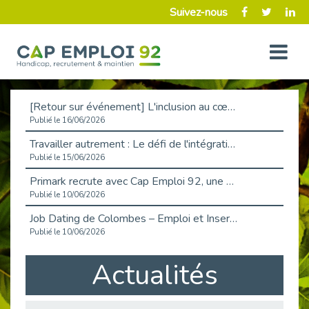
Suivez-nous
[Retour sur événement] L'inclusion au cœur de la Place de l'Emploi à La Défense !
Publié le 16/06/2026
Travailler autrement : Le défi de l'intégration des maladies chroniques en entreprise
Publié le 15/06/2026
Primark recrute avec Cap Emploi 92, une matinée couronnée de succès !
Publié le 10/06/2026
Job Dating de Colombes – Emploi et Insertion
Publié le 10/06/2026
Aborder l'entretien et la situation de handicap en toute confiance
Actualités
Publié le 09/06/2026
Retour sur l’atelier « Optimiser sa recherche d’emploi »
Publié le 02/06/2026