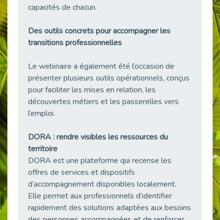
Publié le 11/04/2026
capacités de chacun.
Transition Écologique : Les Cap Emploi 75,92 et 93 s’engagent pour un Numérique Responsable
Publié le 11/04/2026
Des outils concrets pour accompagner les
transitions professionnelles
Recrutement des seniors : Un levier de transformation pour les ETI franciliennes
Publié le 11/04/2026
Le webinaire a également été l’occasion de
"Dois-je préciser que je suis handicapé sur mon CV?"
présenter plusieurs outils opérationnels, conçus
Publié le 07/04/2026
pour faciliter les mises en relation, les
Handicap psychique au travail : et si nous changions de regard - vidéo
découvertes métiers et les passerelles vers
Publié le 03/04/2026
l’emploi.
Avril, mois de l’accompagnement dans l’emploi avec Cap emploi.
Publié le 01/04/2026
DORA : rendre visibles les ressources du
territoire
Handicap invisible au travail : se taire ou parler? - vidéo
DORA est une plateforme qui recense les
Publié le 31/03/2026
offres de services et dispositifs
Journée mondiale de sensibilisation à l’autisme
d’accompagnement disponibles localement.
Publié le 31/03/2026
Elle permet aux professionnels d’identifier
CDD de reconversion : un nouveau contrat pour sécuriser le changement de métier.
rapidement des solutions adaptées aux besoins
Publié le 30/03/2026
des personnes accompagnées et de renforcer