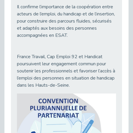
Publié le 03/03/2026
Il confirme l’importance de la coopération entre
Handicap auditif au travail : rendre l’invisible accessible
acteurs de l’emploi, du handicap et de l’insertion,
Publié le 02/03/2026
pour construire des parcours fluides, sécurisés
et adaptés aux besoins des personnes
Réforme du CPF 2026 : Ce qui change ce printemps pour vos droits à la formation
accompagnées en ESAT.
Publié le 26/02/2026
Le FALC : Bien plus qu'une écriture, un levier d'inclusion
Publié le 25/02/2026
France Travail, Cap Emploi 92 et Handicat
Sport2Job Clichy : Quand le terrain devient le plus beau des bureaux
poursuivent leur engagement commun pour
Publié le 25/02/2026
soutenir les professionnels et favoriser l’accès à
Handicap visuel et emploi : lever les obstacles pour révéler les - vidéo
l’emploi des personnes en situation de handicap
Publié le 25/02/2026
dans les Hauts-de-Seine.
Le TIH : L'Expertise au Service de l'Inclusion
Publié le 24/02/2026
Parcours THalents : La complémentarité au service de l'Emploi.
Publié le 24/02/2026
Prévention de l’inaptitude : Anticiper pour ne pas subir grâce au duo Médecine du Travail & Cap Emploi 92
Publié le 20/02/2026