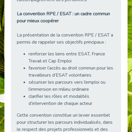
Publié le 23/04/2026
La convention RPE / ESAT : un cadre commun
Témoignage : "Le maintien en emploi est un investissement, pas une contrainte."
pour mieux coopérer
Publié le 22/04/2026
L’équipe de Cap Emploi 92 s’agrandit : Bienvenue à Charmila, Khoudia et Fadila !
La présentation de la convention RPE / ESAT a
Publié le 20/04/2026
permis de rappeler ses objectifs principaux :
[RETOUR SUR] Une session de recrutement inclusive réussie à Asnières !
renforcer les liens entre ESAT, France
Publié le 20/04/2026
Travail et Cap Emploi
Emploi et Handicap : Une alliance de style entre Cap Emploi 92 et La Cravate Solidaire
favoriser l’accès au droit commun pour les
Publié le 20/04/2026
travailleurs d’ESAT volontaires
Cap Emploi 92 s'engage pour la santé mentale : La formation PSSM au cœur de l'accompagnement
sécuriser les parcours vers l’emploi ou
Publié le 13/04/2026
l’immersion en milieu ordinaire
Recrutement et Handicap : Et si vous testiez avant de vous engager ?
clarifier les rôles et modalités
Publié le 13/04/2026
d’intervention de chaque acteur
Journée mondiale de la maladie de Parkinson : Mieux comprendre pour mieux accompagner
Cette convention constitue un levier essentiel
Publié le 11/04/2026
pour structurer les parcours individualisés, dans
L’alternance pour tous : Cap Emploi 92 et Seine Ouest Entreprise et Emploi mobilisés à Boulogne-Billancourt
le respect des projets professionnels et des