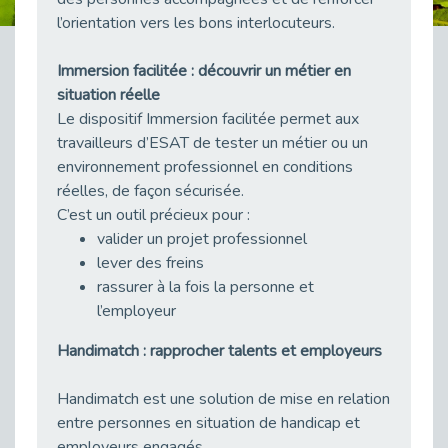
Besoin d’un appui ponctuel expertise handicap ?
l’orientation vers les bons interlocuteurs.
Publié le 30/03/2026
Immersion facilitée : découvrir un métier en
Sport2Job Clichy : une édition altoséquanaise avec Cap Emploi 92.
situation réelle
Publié le 30/03/2026
Le dispositif Immersion facilitée permet aux
Mieux appréhender les enjeux du handicap singulier en entreprise - vidéo
travailleurs d’ESAT de tester un métier ou un
Publié le 27/03/2026
environnement professionnel en conditions
DOETH 2025: Fin de l'écrêtement
réelles, de façon sécurisée.
Publié le 24/03/2026
C’est un outil précieux pour :
Déclarer son handicap à son employeur : un levier professionnel ?
valider un projet professionnel
Publié le 23/03/2026
lever des freins
rassurer à la fois la personne et
Le silence, l’autre face du recrutement : un appel au respect des candidats.
l’employeur
Publié le 23/03/2026
Synergie partenariale pour l'Inclusion Professionnelle chez Orange
Handimatch : rapprocher talents et employeurs
Publié le 16/03/2026
Handimatch est une solution de mise en relation
Cap Emploi : L'accompagnement EXH c’est quoi ?
Publié le 16/03/2026
entre personnes en situation de handicap et
employeurs engagés.