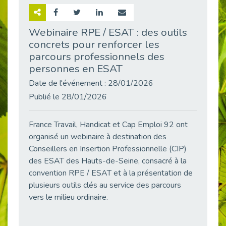
Retour sur la rencontre entre Cap Emploi 92 et Thales (Campus Meudon)
Publié le 02/06/2026
Webinaire RPE / ESAT : des outils
concrets pour renforcer les
Emploi & Handicap : Hachette Livre et Cap emploi 92 renforcent leur collaboration
Publié le 02/06/2026
parcours professionnels des
personnes en ESAT
Et si le handicap ne définissait plus la carrière ?
Publié le 30/05/2026
Date de l'événement : 28/01/2026
Publié le 28/01/2026
« Confiance en soi et acceptation du handicap » : un levier puissant vers l’emploi
Publié le 22/05/2026
France Travail, Handicat et Cap Emploi 92 ont
Handicap et emploi : une matinée pour briser les tabous
Publié le 21/05/2026
organisé un webinaire à destination des
Conseillers en Insertion Professionnelle (CIP)
L’alternance : un levier stratégique pour recruter et inclure durablement
des ESAT des Hauts-de-Seine, consacré à la
Publié le 18/05/2026
convention RPE / ESAT et à la présentation de
Fibromyalgie : Quand la douleur invisible s’invite au bureau
plusieurs outils clés au service des parcours
Publié le 12/05/2026
vers le milieu ordinaire.
CAP EMPLOI 92 : L’inclusion portée à son sommet, bien au-delà des quotas
Publié le 12/05/2026