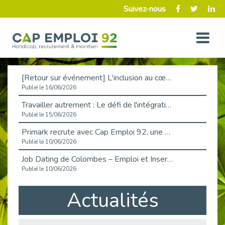
Suivez-nous
[Retour sur événement] L'inclusion au cœur de la Place de l'Emploi à La Défense !
Publié le 16/06/2026
Travailler autrement : Le défi de l'intégration des maladies chroniques en entreprise
Publié le 15/06/2026
Primark recrute avec Cap Emploi 92, une matinée couronnée de succès !
Publié le 10/06/2026
Job Dating de Colombes – Emploi et Insertion
Publié le 10/06/2026
Aborder l'entretien et la situation de handicap en toute confiance
Actualités
Publié le 09/06/2026
Retour sur l’atelier « Optimiser sa recherche d’emploi »
Publié le 02/06/2026