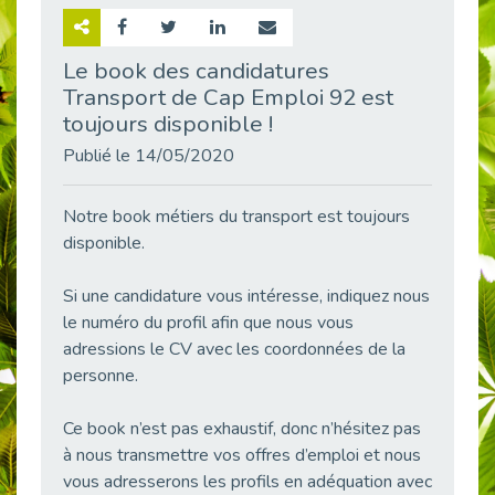
Retour sur la rencontre entre Cap Emploi 92 et Thales (Campus Meudon)
Publié le 02/06/2026
Le book des candidatures
Transport de Cap Emploi 92 est
Emploi & Handicap : Hachette Livre et Cap emploi 92 renforcent leur collaboration
Publié le 02/06/2026
toujours disponible !
Et si le handicap ne définissait plus la carrière ?
Publié le 14/05/2020
Publié le 30/05/2026
« Confiance en soi et acceptation du handicap » : un levier puissant vers l’emploi
Notre book métiers du transport est toujours
Publié le 22/05/2026
disponible.
Handicap et emploi : une matinée pour briser les tabous
Si une candidature vous intéresse, indiquez nous
Publié le 21/05/2026
le numéro du profil afin que nous vous
L’alternance : un levier stratégique pour recruter et inclure durablement
adressions le CV avec les coordonnées de la
Publié le 18/05/2026
personne.
Fibromyalgie : Quand la douleur invisible s’invite au bureau
Publié le 12/05/2026
Ce book n’est pas exhaustif, donc n’hésitez pas
CAP EMPLOI 92 : L’inclusion portée à son sommet, bien au-delà des quotas
à nous transmettre vos offres d’emploi et nous
Publié le 12/05/2026
vous adresserons les profils en adéquation avec