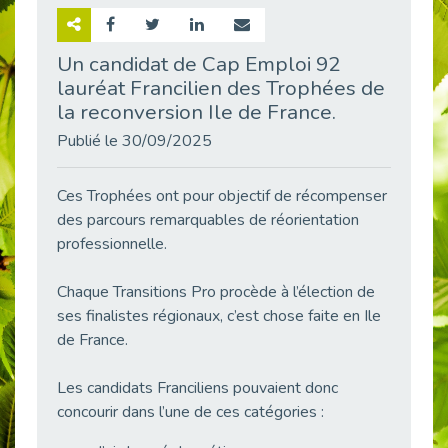
Retour sur la rencontre entre Cap Emploi 92 et Thales (Campus Meudon)
Publié le 02/06/2026
Un candidat de Cap Emploi 92
lauréat Francilien des Trophées de
Emploi & Handicap : Hachette Livre et Cap emploi 92 renforcent leur collaboration
Publié le 02/06/2026
la reconversion Ile de France.
Et si le handicap ne définissait plus la carrière ?
Publié le 30/09/2025
Publié le 30/05/2026
« Confiance en soi et acceptation du handicap » : un levier puissant vers l’emploi
Ces Trophées ont pour objectif de récompenser
Publié le 22/05/2026
des parcours remarquables de réorientation
professionnelle.
Handicap et emploi : une matinée pour briser les tabous
Publié le 21/05/2026
Chaque Transitions Pro procède à l’élection de
L’alternance : un levier stratégique pour recruter et inclure durablement
ses finalistes régionaux, c’est chose faite en Ile
Publié le 18/05/2026
de France.
Fibromyalgie : Quand la douleur invisible s’invite au bureau
Publié le 12/05/2026
Les candidats Franciliens pouvaient donc
CAP EMPLOI 92 : L’inclusion portée à son sommet, bien au-delà des quotas
concourir dans l’une de ces catégories :
Publié le 12/05/2026