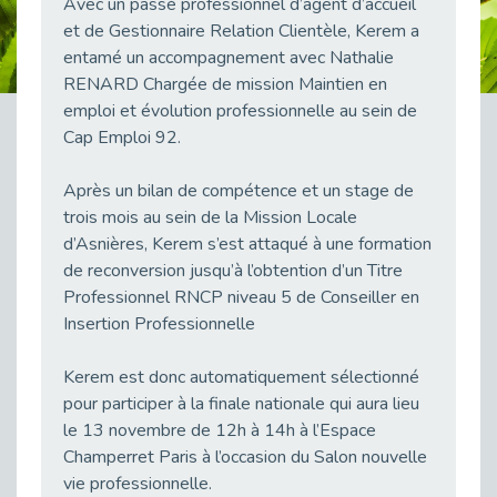
Avec un passé professionnel d’agent d’accueil
Publié le 23/04/2026
et de Gestionnaire Relation Clientèle, Kerem a
entamé un accompagnement avec Nathalie
Témoignage : "Le maintien en emploi est un investissement, pas une contrainte."
Publié le 22/04/2026
RENARD Chargée de mission Maintien en
emploi et évolution professionnelle au sein de
L’équipe de Cap Emploi 92 s’agrandit : Bienvenue à Charmila, Khoudia et Fadila !
Cap Emploi 92.
Publié le 20/04/2026
[RETOUR SUR] Une session de recrutement inclusive réussie à Asnières !
Après un bilan de compétence et un stage de
Publié le 20/04/2026
trois mois au sein de la Mission Locale
Emploi et Handicap : Une alliance de style entre Cap Emploi 92 et La Cravate Solidaire
d’Asnières, Kerem s’est attaqué à une formation
Publié le 20/04/2026
de reconversion jusqu’à l’obtention d’un Titre
Professionnel RNCP niveau 5 de Conseiller en
Cap Emploi 92 s'engage pour la santé mentale : La formation PSSM au cœur de l'accompagnement
Publié le 13/04/2026
Insertion Professionnelle
Recrutement et Handicap : Et si vous testiez avant de vous engager ?
Kerem est donc automatiquement sélectionné
Publié le 13/04/2026
pour participer à la finale nationale qui aura lieu
Journée mondiale de la maladie de Parkinson : Mieux comprendre pour mieux accompagner
le 13 novembre de 12h à 14h à l’Espace
Publié le 11/04/2026
Champerret Paris à l’occasion du Salon nouvelle
L’alternance pour tous : Cap Emploi 92 et Seine Ouest Entreprise et Emploi mobilisés à Boulogne-Billancourt
vie professionnelle.