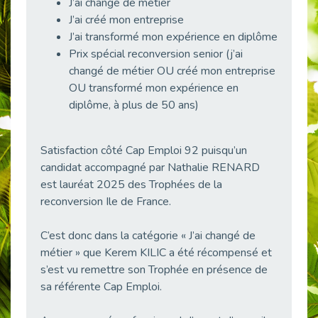
J’ai changé de métier
38 vidéos pour comprendre et agir durablement
J’ai créé mon entreprise
Publié le 04/05/2026
J’ai transformé mon expérience en diplôme
Le taux d’emploi direct dans la fonction publique dépasse 6 % en 2025
Prix spécial reconversion senior (j’ai
Publié le 04/05/2026
changé de métier OU créé mon entreprise
L'alternance : un tremplin vers l'emploi aussi pour les personnes en situation de handicap
OU transformé mon expérience en
Publié le 01/05/2026
diplôme, à plus de 50 ans)
Témoignage : Le parcours de Marc, 44 ans
Publié le 30/04/2026
Satisfaction côté Cap Emploi 92 puisqu’un
L’Aménagement Raisonnable : Un Levier pour l’Équité
candidat accompagné par Nathalie RENARD
Publié le 29/04/2026
est lauréat 2025 des Trophées de la
reconversion Ile de France.
Optimiser son CV lorsqu’on est en situation de handicap
Publié le 29/04/2026
C’est donc dans la catégorie « J’ai changé de
28 avril : Agir ensemble pour une culture de prévention au travail
métier » que Kerem KILIC a été récompensé et
Publié le 27/04/2026
s’est vu remettre son Trophée en présence de
Mobilisation pour l’alternance et le handicap
sa référente Cap Emploi.
Publié le 24/04/2026
Handicap moteur et emploi : réussir ses recrutements vidéo