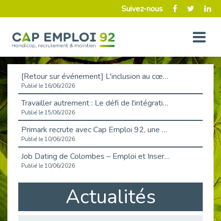
Suivez-nous
[Retour sur événement] L'inclusion au cœur de la Place de l'Emploi à La Défense !
Publié le 16/06/2026
Travailler autrement : Le défi de l'intégration des maladies chroniques en entreprise
Publié le 15/06/2026
Primark recrute avec Cap Emploi 92, une matinée couronnée de succès !
Publié le 10/06/2026
Job Dating de Colombes – Emploi et Insertion
Publié le 10/06/2026
Aborder l'entretien et la situation de handicap en toute confiance
Actualités
Publié le 09/06/2026
Retour sur l’atelier « Optimiser sa recherche d’emploi »
Publié le 02/06/2026