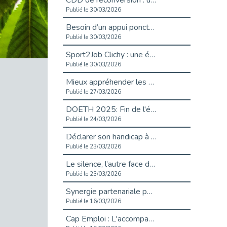
CDD de reconversion : un nouveau contrat pour sécuriser le changement de métier.
Publié le 30/03/2026
Besoin d’un appui ponctuel expertise handicap ?
Publié le 30/03/2026
Sport2Job Clichy : une édition altoséquanaise avec Cap Emploi 92.
Publié le 30/03/2026
Mieux appréhender les enjeux du handicap singulier en entreprise - vidéo
Publié le 27/03/2026
DOETH 2025: Fin de l'écrêtement
Publié le 24/03/2026
Déclarer son handicap à son employeur : un levier professionnel ?
Publié le 23/03/2026
Le silence, l’autre face du recrutement : un appel au respect des candidats.
Publié le 23/03/2026
Synergie partenariale pour l'Inclusion Professionnelle chez Orange
Publié le 16/03/2026
Cap Emploi : L'accompagnement EXH c’est quoi ?