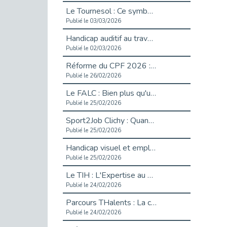
Le Tournesol : Ce symbole discret qui change la vie des personnes en situation de handicap invisible
Publié le 03/03/2026
Handicap auditif au travail : rendre l’invisible accessible
Publié le 02/03/2026
Réforme du CPF 2026 : Ce qui change ce printemps pour vos droits à la formation
Publié le 26/02/2026
Le FALC : Bien plus qu'une écriture, un levier d'inclusion
Publié le 25/02/2026
Sport2Job Clichy : Quand le terrain devient le plus beau des bureaux
Publié le 25/02/2026
Handicap visuel et emploi : lever les obstacles pour révéler les - vidéo
Publié le 25/02/2026
Le TIH : L'Expertise au Service de l'Inclusion
Publié le 24/02/2026
Parcours THalents : La complémentarité au service de l'Emploi.
Publié le 24/02/2026