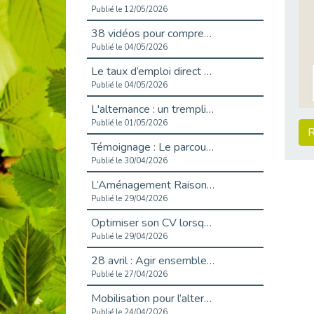
Publié le 12/05/2026
38 vidéos pour comprendre et agir durablement
Publié le 04/05/2026
Le taux d’emploi direct dans la fonction publique dépasse 6 % en 2025
Publié le 04/05/2026
L'alternance : un tremplin vers l'emploi aussi pour les personnes en situation de handicap
Publié le 01/05/2026
R
Témoignage : Le parcours de Marc, 44 ans
Publié le 30/04/2026
L’Aménagement Raisonnable : Un Levier pour l’Équité
Publié le 29/04/2026
Optimiser son CV lorsqu’on est en situation de handicap
Publié le 29/04/2026
28 avril : Agir ensemble pour une culture de prévention au travail
Publié le 27/04/2026
Mobilisation pour l’alternance et le handicap
Publié le 24/04/2026