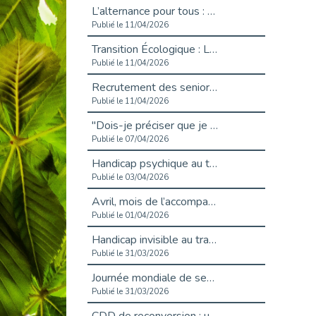
L’alternance pour tous : Cap Emploi 92 et Seine Ouest Entreprise et Emploi mobilisés à Boulogne-Billancourt
Publié le 11/04/2026
Transition Écologique : Les Cap Emploi 75,92 et 93 s’engagent pour un Numérique Responsable
Publié le 11/04/2026
Recrutement des seniors : Un levier de transformation pour les ETI franciliennes
Publié le 11/04/2026
"Dois-je préciser que je suis handicapé sur mon CV?"
Publié le 07/04/2026
Handicap psychique au travail : et si nous changions de regard - vidéo
Publié le 03/04/2026
Avril, mois de l’accompagnement dans l’emploi avec Cap emploi.
Publié le 01/04/2026
Handicap invisible au travail : se taire ou parler? - vidéo
Publié le 31/03/2026
Journée mondiale de sensibilisation à l’autisme
Publié le 31/03/2026