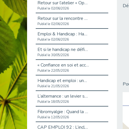
Retour sur l’atelier « Optimiser sa recherche d’emploi »
Déc
Publié le 02/06/2026
Retour sur la rencontre entre Cap Emploi 92 et Thales (Campus Meudon)
Publié le 02/06/2026
Emploi & Handicap : Hachette Livre et Cap emploi 92 renforcent leur collaboration
Publié le 02/06/2026
Et si le handicap ne définissait plus la carrière ?
Publié le 30/05/2026
« Confiance en soi et acceptation du handicap » : un levier puissant vers l’emploi
Publié le 22/05/2026
Handicap et emploi : une matinée pour briser les tabous
Pou
Publié le 21/05/2026
L’alternance : un levier stratégique pour recruter et inclure durablement
Publié le 18/05/2026
Fibromyalgie : Quand la douleur invisible s’invite au bureau
Publié le 12/05/2026
CAP EMPLOI 92 : L’inclusion portée à son sommet, bien au-delà des quotas