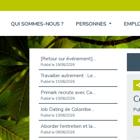
QUI SOMMES-NOUS ?
PERSONNES
EMPL
[Retour sur événement] L'inclusion au cœur de la Place de l'Emploi à La Défense !
Publié le 16/06/2026
Travailler autrement : Le défi de l'intégration des maladies chroniques en entreprise
Publié le 15/06/2026
Primark recrute avec Cap Emploi 92, une matinée couronnée de succès !
C
Publié le 10/06/2026
Job Dating de Colombes – Emploi et Insertion
Pu
Publié le 10/06/2026
Aborder l'entretien et la situation de handicap en toute confiance
Publié le 09/06/2026