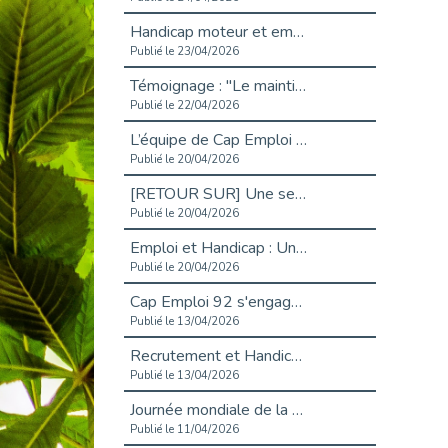
Handicap moteur et emploi : réussir ses recrutements vidéo
Publié le 23/04/2026
Témoignage : "Le maintien en emploi est un investissement, pas une contrainte."
Publié le 22/04/2026
L’équipe de Cap Emploi 92 s’agrandit : Bienvenue à Charmila, Khoudia et Fadila !
Publié le 20/04/2026
[RETOUR SUR] Une session de recrutement inclusive réussie à Asnières !
Publié le 20/04/2026
Emploi et Handicap : Une alliance de style entre Cap Emploi 92 et La Cravate Solidaire
Publié le 20/04/2026
Cap Emploi 92 s'engage pour la santé mentale : La formation PSSM au cœur de l'accompagnement
Publié le 13/04/2026
Recrutement et Handicap : Et si vous testiez avant de vous engager ?
Publié le 13/04/2026
Journée mondiale de la maladie de Parkinson : Mieux comprendre pour mieux accompagner
Publié le 11/04/2026