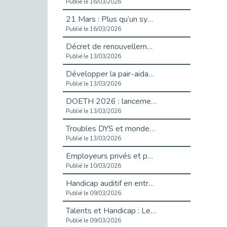
Publié le 16/03/2026
21 Mars : Plus qu’un symbole, un engagement pour l’inclusion
Publié le 16/03/2026
Décret de renouvellement de l'aide aux employeurs d'apprentis
Publié le 13/03/2026
Développer la pair-aidance en santé mentale : guide pour les employeurs
Publié le 13/03/2026
DOETH 2026 : lancement de la campagne pour les employeurs publics
Publié le 13/03/2026
Troubles DYS et monde du travail : mieux comprendre pour mieux accompagner _ vidéo
Publié le 13/03/2026
Employeurs privés et publics : vigilance face aux démarchages liés à l’OETH en 2026
Publié le 10/03/2026
Handicap auditif en entreprise, aménagements pour sécuriser la communication - vidéo
Publié le 09/03/2026
Talents et Handicap : Le Top 10 des métiers plébiscités dans les Hauts-de-Seine
Publié le 09/03/2026