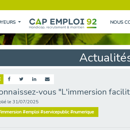
OYEURS
NOUS C
Actualité
onnaissez-vous "L'immersion facilit
blié le 31/07/2025
#immersion #emploi #servicepublic #numerique