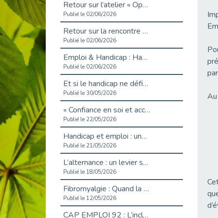
Retour sur l’atelier « Optimiser sa recherche d’emploi »
Imp
Publié le 02/06/2026
Emp
Retour sur la rencontre entre Cap Emploi 92 et Thales (Campus Meudon)
Publié le 02/06/2026
Pou
Emploi & Handicap : Hachette Livre et Cap emploi 92 renforcent leur collaboration
pré
Publié le 02/06/2026
par
Et si le handicap ne définissait plus la carrière ?
Publié le 30/05/2026
Au 
« Confiance en soi et acceptation du handicap » : un levier puissant vers l’emploi
Publié le 22/05/2026
Handicap et emploi : une matinée pour briser les tabous
Publié le 21/05/2026
L’alternance : un levier stratégique pour recruter et inclure durablement
Publié le 18/05/2026
Cet
Fibromyalgie : Quand la douleur invisible s’invite au bureau
que
Publié le 12/05/2026
d’é
CAP EMPLOI 92 : L’inclusion portée à son sommet, bien au-delà des quotas