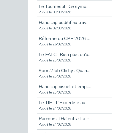
Le Tournesol : Ce symbole discret qui change la vie des personnes en situation de handicap invisible
Publié le 03/03/2026
Handicap auditif au travail : rendre l’invisible accessible
Publié le 02/03/2026
Réforme du CPF 2026 : Ce qui change ce printemps pour vos droits à la formation
Publié le 26/02/2026
Le FALC : Bien plus qu'une écriture, un levier d'inclusion
Publié le 25/02/2026
Sport2Job Clichy : Quand le terrain devient le plus beau des bureaux
Publié le 25/02/2026
Handicap visuel et emploi : lever les obstacles pour révéler les - vidéo
Publié le 25/02/2026
Le TIH : L'Expertise au Service de l'Inclusion
Publié le 24/02/2026
Parcours THalents : La complémentarité au service de l'Emploi.
Publié le 24/02/2026