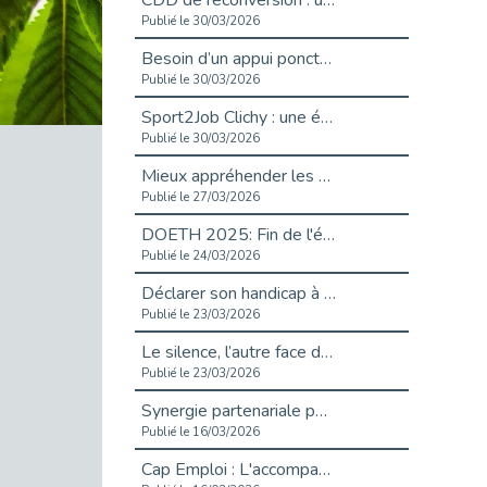
CDD de reconversion : un nouveau contrat pour sécuriser le changement de métier.
Publié le 30/03/2026
Besoin d’un appui ponctuel expertise handicap ?
Publié le 30/03/2026
Sport2Job Clichy : une édition altoséquanaise avec Cap Emploi 92.
Publié le 30/03/2026
Mieux appréhender les enjeux du handicap singulier en entreprise - vidéo
Publié le 27/03/2026
DOETH 2025: Fin de l'écrêtement
Publié le 24/03/2026
Déclarer son handicap à son employeur : un levier professionnel ?
Publié le 23/03/2026
Le silence, l’autre face du recrutement : un appel au respect des candidats.
Publié le 23/03/2026
Synergie partenariale pour l'Inclusion Professionnelle chez Orange
Publié le 16/03/2026
Cap Emploi : L'accompagnement EXH c’est quoi ?