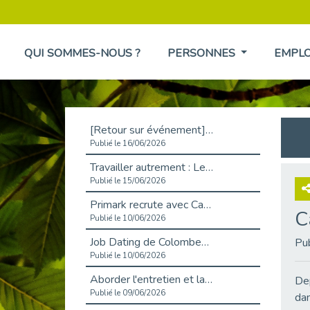
QUI SOMMES-NOUS ?
PERSONNES
EMPL
[Retour sur événement] L'inclusion au cœur de la Place de l'Emploi à La Défense !
Publié le 16/06/2026
Travailler autrement : Le défi de l'intégration des maladies chroniques en entreprise
Publié le 15/06/2026
Primark recrute avec Cap Emploi 92, une matinée couronnée de succès !
C
Publié le 10/06/2026
Job Dating de Colombes – Emploi et Insertion
Pu
Publié le 10/06/2026
Aborder l'entretien et la situation de handicap en toute confiance
Dep
Publié le 09/06/2026
dan