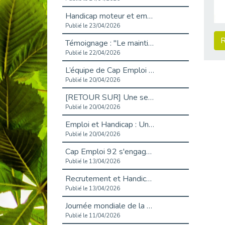
Handicap moteur et emploi : réussir ses recrutements vidéo
Publié le 23/04/2026
R
Témoignage : "Le maintien en emploi est un investissement, pas une contrainte."
Publié le 22/04/2026
L’équipe de Cap Emploi 92 s’agrandit : Bienvenue à Charmila, Khoudia et Fadila !
Publié le 20/04/2026
[RETOUR SUR] Une session de recrutement inclusive réussie à Asnières !
Publié le 20/04/2026
Emploi et Handicap : Une alliance de style entre Cap Emploi 92 et La Cravate Solidaire
Publié le 20/04/2026
Cap Emploi 92 s'engage pour la santé mentale : La formation PSSM au cœur de l'accompagnement
Publié le 13/04/2026
Recrutement et Handicap : Et si vous testiez avant de vous engager ?
Publié le 13/04/2026
Journée mondiale de la maladie de Parkinson : Mieux comprendre pour mieux accompagner
Publié le 11/04/2026