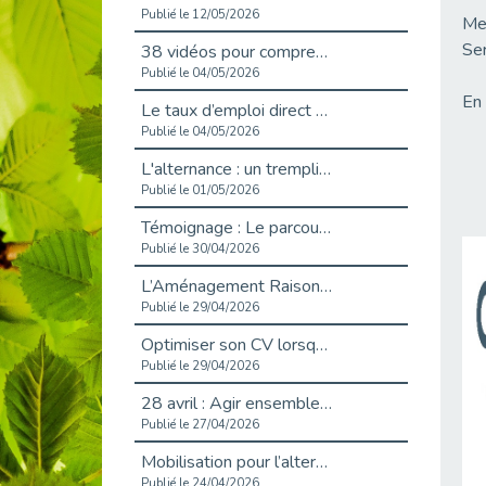
Publié le 12/05/2026
Mer
Ser
38 vidéos pour comprendre et agir durablement
Publié le 04/05/2026
En 
Le taux d’emploi direct dans la fonction publique dépasse 6 % en 2025
Publié le 04/05/2026
L'alternance : un tremplin vers l'emploi aussi pour les personnes en situation de handicap
Publié le 01/05/2026
Témoignage : Le parcours de Marc, 44 ans
Publié le 30/04/2026
L’Aménagement Raisonnable : Un Levier pour l’Équité
Publié le 29/04/2026
Optimiser son CV lorsqu’on est en situation de handicap
Publié le 29/04/2026
28 avril : Agir ensemble pour une culture de prévention au travail
Publié le 27/04/2026
Mobilisation pour l’alternance et le handicap
Publié le 24/04/2026