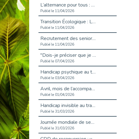
L’alternance pour tous : Cap Emploi 92 et Seine Ouest Entreprise et Emploi mobilisés à Boulogne-Billancourt
Publié le 11/04/2026
Transition Écologique : Les Cap Emploi 75,92 et 93 s’engagent pour un Numérique Responsable
Publié le 11/04/2026
Recrutement des seniors : Un levier de transformation pour les ETI franciliennes
Publié le 11/04/2026
"Dois-je préciser que je suis handicapé sur mon CV?"
Publié le 07/04/2026
Handicap psychique au travail : et si nous changions de regard - vidéo
Publié le 03/04/2026
Avril, mois de l’accompagnement dans l’emploi avec Cap emploi.
Publié le 01/04/2026
Handicap invisible au travail : se taire ou parler? - vidéo
Publié le 31/03/2026
Journée mondiale de sensibilisation à l’autisme
Publié le 31/03/2026