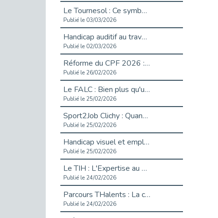
Le Tournesol : Ce symbole discret qui change la vie des personnes en situation de handicap invisible
Publié le 03/03/2026
Handicap auditif au travail : rendre l’invisible accessible
Publié le 02/03/2026
Réforme du CPF 2026 : Ce qui change ce printemps pour vos droits à la formation
Publié le 26/02/2026
Le FALC : Bien plus qu'une écriture, un levier d'inclusion
Publié le 25/02/2026
Sport2Job Clichy : Quand le terrain devient le plus beau des bureaux
Publié le 25/02/2026
Handicap visuel et emploi : lever les obstacles pour révéler les - vidéo
Publié le 25/02/2026
Le TIH : L'Expertise au Service de l'Inclusion
Publié le 24/02/2026
Parcours THalents : La complémentarité au service de l'Emploi.
Publié le 24/02/2026