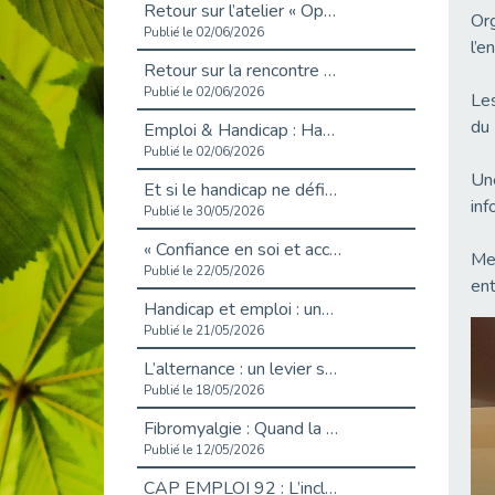
Retour sur l’atelier « Optimiser sa recherche d’emploi »
Org
Publié le 02/06/2026
l’e
Retour sur la rencontre entre Cap Emploi 92 et Thales (Campus Meudon)
Publié le 02/06/2026
Les
du 
Emploi & Handicap : Hachette Livre et Cap emploi 92 renforcent leur collaboration
Publié le 02/06/2026
Une
Et si le handicap ne définissait plus la carrière ?
inf
Publié le 30/05/2026
« Confiance en soi et acceptation du handicap » : un levier puissant vers l’emploi
Mer
Publié le 22/05/2026
ent
Handicap et emploi : une matinée pour briser les tabous
Publié le 21/05/2026
L’alternance : un levier stratégique pour recruter et inclure durablement
Publié le 18/05/2026
Fibromyalgie : Quand la douleur invisible s’invite au bureau
Publié le 12/05/2026
CAP EMPLOI 92 : L’inclusion portée à son sommet, bien au-delà des quotas