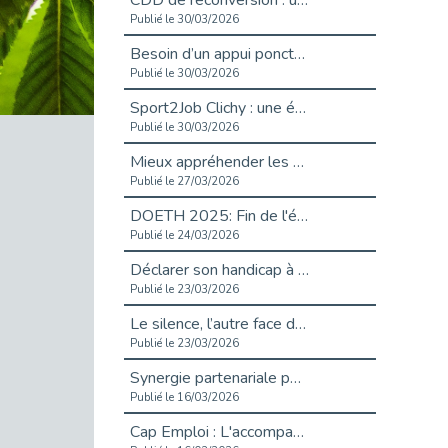
CDD de reconversion : un nouveau contrat pour sécuriser le changement de métier.
Publié le 30/03/2026
Besoin d’un appui ponctuel expertise handicap ?
Publié le 30/03/2026
Sport2Job Clichy : une édition altoséquanaise avec Cap Emploi 92.
Publié le 30/03/2026
Mieux appréhender les enjeux du handicap singulier en entreprise - vidéo
Publié le 27/03/2026
DOETH 2025: Fin de l'écrêtement
Publié le 24/03/2026
Déclarer son handicap à son employeur : un levier professionnel ?
Publié le 23/03/2026
Le silence, l’autre face du recrutement : un appel au respect des candidats.
Publié le 23/03/2026
Synergie partenariale pour l'Inclusion Professionnelle chez Orange
Publié le 16/03/2026
Cap Emploi : L'accompagnement EXH c’est quoi ?