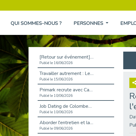
QUI SOMMES-NOUS ?
PERSONNES
EMPL
[Retour sur événement] L'inclusion au cœur de la Place de l'Emploi à La Défense !
Publié le 16/06/2026
Travailler autrement : Le défi de l'intégration des maladies chroniques en entreprise
Publié le 15/06/2026
Primark recrute avec Cap Emploi 92, une matinée couronnée de succès !
R
Publié le 10/06/2026
l
Job Dating de Colombes – Emploi et Insertion
Publié le 10/06/2026
Da
Aborder l'entretien et la situation de handicap en toute confiance
Pu
Publié le 09/06/2026