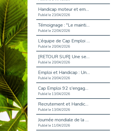
Handicap moteur et emploi : réussir ses recrutements vidéo
Publié le 23/04/2026
Témoignage : "Le maintien en emploi est un investissement, pas une contrainte."
Publié le 22/04/2026
L’équipe de Cap Emploi 92 s’agrandit : Bienvenue à Charmila, Khoudia et Fadila !
Publié le 20/04/2026
[RETOUR SUR] Une session de recrutement inclusive réussie à Asnières !
Publié le 20/04/2026
Emploi et Handicap : Une alliance de style entre Cap Emploi 92 et La Cravate Solidaire
Publié le 20/04/2026
Cap Emploi 92 s'engage pour la santé mentale : La formation PSSM au cœur de l'accompagnement
Publié le 13/04/2026
Recrutement et Handicap : Et si vous testiez avant de vous engager ?
Publié le 13/04/2026
Journée mondiale de la maladie de Parkinson : Mieux comprendre pour mieux accompagner
Publié le 11/04/2026