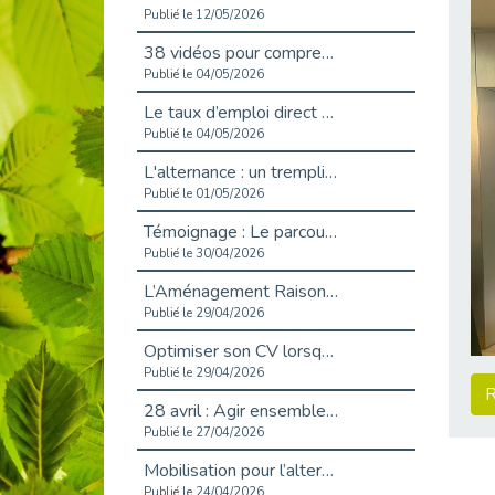
Publié le 12/05/2026
38 vidéos pour comprendre et agir durablement
Publié le 04/05/2026
Le taux d’emploi direct dans la fonction publique dépasse 6 % en 2025
Publié le 04/05/2026
L'alternance : un tremplin vers l'emploi aussi pour les personnes en situation de handicap
Publié le 01/05/2026
Témoignage : Le parcours de Marc, 44 ans
Publié le 30/04/2026
L’Aménagement Raisonnable : Un Levier pour l’Équité
Publié le 29/04/2026
Optimiser son CV lorsqu’on est en situation de handicap
Publié le 29/04/2026
R
28 avril : Agir ensemble pour une culture de prévention au travail
Publié le 27/04/2026
Mobilisation pour l’alternance et le handicap
Publié le 24/04/2026