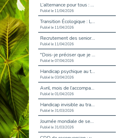
L’alternance pour tous : Cap Emploi 92 et Seine Ouest Entreprise et Emploi mobilisés à Boulogne-Billancourt
Publié le 11/04/2026
Transition Écologique : Les Cap Emploi 75,92 et 93 s’engagent pour un Numérique Responsable
Publié le 11/04/2026
Recrutement des seniors : Un levier de transformation pour les ETI franciliennes
Publié le 11/04/2026
"Dois-je préciser que je suis handicapé sur mon CV?"
Publié le 07/04/2026
Handicap psychique au travail : et si nous changions de regard - vidéo
Publié le 03/04/2026
Avril, mois de l’accompagnement dans l’emploi avec Cap emploi.
Publié le 01/04/2026
Handicap invisible au travail : se taire ou parler? - vidéo
Publié le 31/03/2026
Journée mondiale de sensibilisation à l’autisme
Publié le 31/03/2026