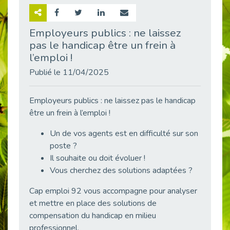
Retour sur la rencontre entre Cap Emploi 92 et Thales (Campus Meudon)
Publié le 02/06/2026
Employeurs publics : ne laissez
pas le handicap être un frein à
Emploi & Handicap : Hachette Livre et Cap emploi 92 renforcent leur collaboration
Publié le 02/06/2026
l’emploi !
Et si le handicap ne définissait plus la carrière ?
Publié le 11/04/2025
Publié le 30/05/2026
« Confiance en soi et acceptation du handicap » : un levier puissant vers l’emploi
Employeurs publics : ne laissez pas le handicap
Publié le 22/05/2026
être un frein à l’emploi !
Handicap et emploi : une matinée pour briser les tabous
Un de vos agents est en difficulté sur son
Publié le 21/05/2026
poste ?
L’alternance : un levier stratégique pour recruter et inclure durablement
Il souhaite ou doit évoluer !
Publié le 18/05/2026
Vous cherchez des solutions adaptées ?
Fibromyalgie : Quand la douleur invisible s’invite au bureau
Cap emploi 92 vous accompagne pour analyser
Publié le 12/05/2026
et mettre en place des solutions de
CAP EMPLOI 92 : L’inclusion portée à son sommet, bien au-delà des quotas
compensation du handicap en milieu
Publié le 12/05/2026
professionnel.