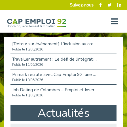
Suivez-nous
[Retour sur événement] L'inclusion au cœur de la Place de l'Emploi à La Défense !
Publié le 16/06/2026
Travailler autrement : Le défi de l'intégration des maladies chroniques en entreprise
Publié le 15/06/2026
Primark recrute avec Cap Emploi 92, une matinée couronnée de succès !
Publié le 10/06/2026
Job Dating de Colombes – Emploi et Insertion
Publié le 10/06/2026
Aborder l'entretien et la situation de handicap en toute confiance
Actualités
Publié le 09/06/2026
Retour sur l’atelier « Optimiser sa recherche d’emploi »
Publié le 02/06/2026