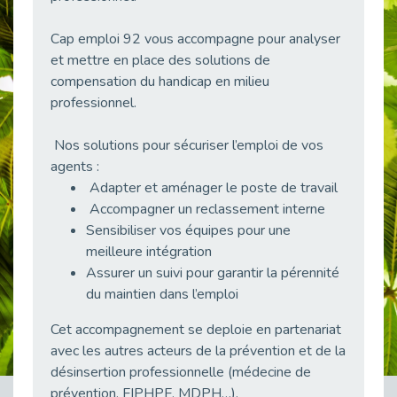
38 vidéos pour comprendre et agir durablement
Publié le 04/05/2026
Cap emploi 92 vous accompagne pour analyser
et mettre en place des solutions de
Le taux d’emploi direct dans la fonction publique dépasse 6 % en 2025
Publié le 04/05/2026
compensation du handicap en milieu
professionnel.
L'alternance : un tremplin vers l'emploi aussi pour les personnes en situation de handicap
Publié le 01/05/2026
Nos solutions pour sécuriser l’emploi de vos
Témoignage : Le parcours de Marc, 44 ans
agents :
Publié le 30/04/2026
Adapter et aménager le poste de travail
L’Aménagement Raisonnable : Un Levier pour l’Équité
Accompagner un reclassement interne
Publié le 29/04/2026
Sensibiliser vos équipes pour une
meilleure intégration
Optimiser son CV lorsqu’on est en situation de handicap
Publié le 29/04/2026
Assurer un suivi pour garantir la pérennité
du maintien dans l’emploi
28 avril : Agir ensemble pour une culture de prévention au travail
Publié le 27/04/2026
Cet accompagnement se deploie en partenariat
Mobilisation pour l’alternance et le handicap
avec les autres acteurs de la prévention et de la
Publié le 24/04/2026
désinsertion professionnelle (médecine de
prévention, FIPHPF, MDPH…).
Handicap moteur et emploi : réussir ses recrutements vidéo