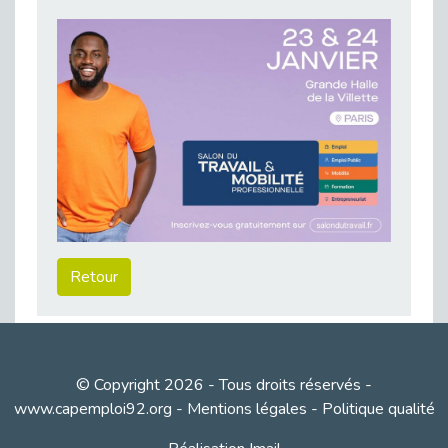
Besoin d’un appui ponctuel expertise handicap ?
Publié le 30/03/2026
Sport2Job Clichy : une édition altoséquanaise avec Cap Emploi 92.
Publié le 30/03/2026
Mieux appréhender les enjeux du handicap singulier en entreprise - vidéo
Publié le 27/03/2026
DOETH 2025: Fin de l'écrêtement
Publié le 24/03/2026
Déclarer son handicap à son employeur : un levier professionnel ?
Publié le 23/03/2026
Retour
Le silence, l’autre face du recrutement : un appel au respect des candidats.
Publié le 23/03/2026
Synergie partenariale pour l'Inclusion Professionnelle chez Orange
Publié le 16/03/2026
© Copyright 2026 - Tous droits réservés -
Cap Emploi : L'accompagnement EXH c’est quoi ?
www.capemploi92.org
-
Mentions légales
-
Politique qualité
Publié le 16/03/2026