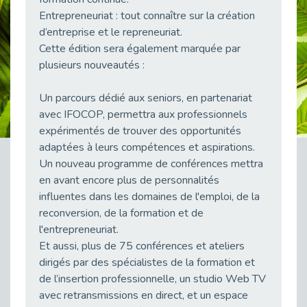
Publié le 23/04/2026
Entrepreneuriat : tout connaître sur la création
d’entreprise et le repreneuriat.
Témoignage : "Le maintien en emploi est un investissement, pas une contrainte."
Cette édition sera également marquée par
Publié le 22/04/2026
plusieurs nouveautés :
L’équipe de Cap Emploi 92 s’agrandit : Bienvenue à Charmila, Khoudia et Fadila !
Publié le 20/04/2026
Un parcours dédié aux seniors, en partenariat
[RETOUR SUR] Une session de recrutement inclusive réussie à Asnières !
avec IFOCOP, permettra aux professionnels
Publié le 20/04/2026
expérimentés de trouver des opportunités
adaptées à leurs compétences et aspirations.
Emploi et Handicap : Une alliance de style entre Cap Emploi 92 et La Cravate Solidaire
Publié le 20/04/2026
Un nouveau programme de conférences mettra
en avant encore plus de personnalités
Cap Emploi 92 s'engage pour la santé mentale : La formation PSSM au cœur de l'accompagnement
influentes dans les domaines de l'emploi, de la
Publié le 13/04/2026
reconversion, de la formation et de
Recrutement et Handicap : Et si vous testiez avant de vous engager ?
l'entrepreneuriat.
Publié le 13/04/2026
Et aussi, plus de 75 conférences et ateliers
Journée mondiale de la maladie de Parkinson : Mieux comprendre pour mieux accompagner
dirigés par des spécialistes de la formation et
Publié le 11/04/2026
de l’insertion professionnelle, un studio Web TV
avec retransmissions en direct, et un espace
L’alternance pour tous : Cap Emploi 92 et Seine Ouest Entreprise et Emploi mobilisés à Boulogne-Billancourt