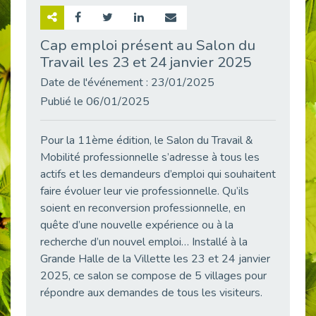
Retour sur la rencontre entre Cap Emploi 92 et Thales (Campus Meudon)
Publié le 02/06/2026
Cap emploi présent au Salon du
Travail les 23 et 24 janvier 2025
Emploi & Handicap : Hachette Livre et Cap emploi 92 renforcent leur collaboration
Publié le 02/06/2026
Date de l'événement : 23/01/2025
Et si le handicap ne définissait plus la carrière ?
Publié le 06/01/2025
Publié le 30/05/2026
« Confiance en soi et acceptation du handicap » : un levier puissant vers l’emploi
Pour la 11ème édition, le Salon du Travail &
Publié le 22/05/2026
Mobilité professionnelle s’adresse à tous les
actifs et les demandeurs d’emploi qui souhaitent
Handicap et emploi : une matinée pour briser les tabous
Publié le 21/05/2026
faire évoluer leur vie professionnelle. Qu’ils
soient en reconversion professionnelle, en
L’alternance : un levier stratégique pour recruter et inclure durablement
quête d’une nouvelle expérience ou à la
Publié le 18/05/2026
recherche d’un nouvel emploi… Installé à la
Fibromyalgie : Quand la douleur invisible s’invite au bureau
Grande Halle de la Villette les 23 et 24 janvier
Publié le 12/05/2026
2025, ce salon se compose de 5 villages pour
CAP EMPLOI 92 : L’inclusion portée à son sommet, bien au-delà des quotas
répondre aux demandes de tous les visiteurs.
Publié le 12/05/2026