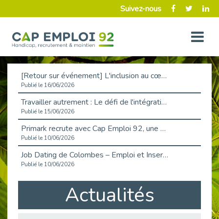
Suivez-nous
[Retour sur événement] L'inclusion au cœur de la Place de l'Emploi à La Défense !
Publié le 16/06/2026
Travailler autrement : Le défi de l'intégration des maladies chroniques en entreprise
Publié le 15/06/2026
Primark recrute avec Cap Emploi 92, une matinée couronnée de succès !
Publié le 10/06/2026
Job Dating de Colombes – Emploi et Insertion
Publié le 10/06/2026
Aborder l'entretien et la situation de handicap en toute confiance
Actualités
Publié le 09/06/2026
Retour sur l’atelier « Optimiser sa recherche d’emploi »
Publié le 02/06/2026