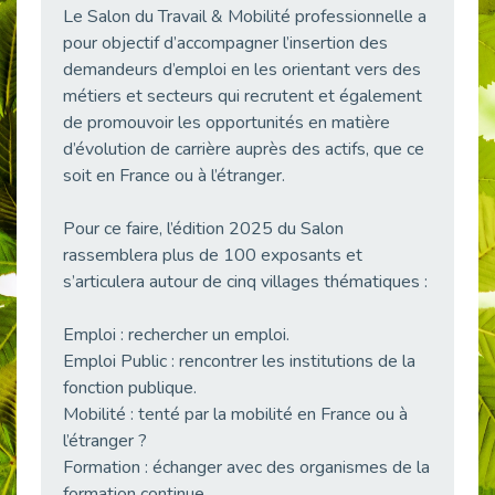
Le Salon du Travail & Mobilité professionnelle a
38 vidéos pour comprendre et agir durablement
Publié le 04/05/2026
pour objectif d’accompagner l’insertion des
demandeurs d’emploi en les orientant vers des
Le taux d’emploi direct dans la fonction publique dépasse 6 % en 2025
métiers et secteurs qui recrutent et également
Publié le 04/05/2026
de promouvoir les opportunités en matière
L'alternance : un tremplin vers l'emploi aussi pour les personnes en situation de handicap
d’évolution de carrière auprès des actifs, que ce
Publié le 01/05/2026
soit en France ou à l’étranger.
Témoignage : Le parcours de Marc, 44 ans
Publié le 30/04/2026
Pour ce faire, l’édition 2025 du Salon
rassemblera plus de 100 exposants et
L’Aménagement Raisonnable : Un Levier pour l’Équité
Publié le 29/04/2026
s’articulera autour de cinq villages thématiques :
Optimiser son CV lorsqu’on est en situation de handicap
Emploi : rechercher un emploi.
Publié le 29/04/2026
Emploi Public : rencontrer les institutions de la
28 avril : Agir ensemble pour une culture de prévention au travail
fonction publique.
Publié le 27/04/2026
Mobilité : tenté par la mobilité en France ou à
Mobilisation pour l’alternance et le handicap
l’étranger ?
Publié le 24/04/2026
Formation : échanger avec des organismes de la
formation continue.
Handicap moteur et emploi : réussir ses recrutements vidéo