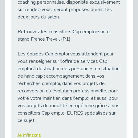
Publié le 11/04/2026
coaching personnalisé, disponible exclusivement
sur rendez-vous, seront proposés durant les
Transition Écologique : Les Cap Emploi 75,92 et 93 s’engagent pour un Numérique Responsable
deux jours du salon.
Publié le 11/04/2026
Recrutement des seniors : Un levier de transformation pour les ETI franciliennes
Retrouvez les conseillers Cap emploi sur le
Publié le 11/04/2026
stand France Travail (P1)
"Dois-je préciser que je suis handicapé sur mon CV?"
Publié le 07/04/2026
Les équipes Cap emploi vous attendent pour
vous renseigner sur l'offre de services Cap
Handicap psychique au travail : et si nous changions de regard - vidéo
Publié le 03/04/2026
emploi à destination des personnes en situation
de handicap : accompagnement dans vos
Avril, mois de l’accompagnement dans l’emploi avec Cap emploi.
recherches d'emploi, dans vos projets de
Publié le 01/04/2026
reconversion ou évolution professionnelle, pour
Handicap invisible au travail : se taire ou parler? - vidéo
votre votre maintien dans l'emploi et aussi pour
Publié le 31/03/2026
vos projets de mobilité européenne grâce à nos
Journée mondiale de sensibilisation à l’autisme
conseillers Cap emploi EURES spécialisés sur
Publié le 31/03/2026
ce sujet.
CDD de reconversion : un nouveau contrat pour sécuriser le changement de métier.
Publié le 30/03/2026
Je m'inscris