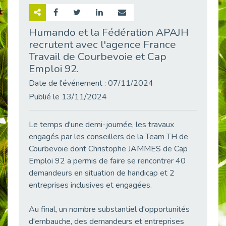
Retour sur la rencontre entre Cap Emploi 92 et Thales (Campus Meudon)
Publié le 02/06/2026
Humando et la Fédération APAJH
recrutent avec l'agence France
Emploi & Handicap : Hachette Livre et Cap emploi 92 renforcent leur collaboration
Publié le 02/06/2026
Travail de Courbevoie et Cap
Emploi 92.
Et si le handicap ne définissait plus la carrière ?
Publié le 30/05/2026
Date de l'événement : 07/11/2024
Publié le 13/11/2024
« Confiance en soi et acceptation du handicap » : un levier puissant vers l’emploi
Publié le 22/05/2026
Le temps d'une demi-journée, les travaux
Handicap et emploi : une matinée pour briser les tabous
Publié le 21/05/2026
engagés par les conseillers de la Team TH de
Courbevoie dont Christophe JAMMES de Cap
L’alternance : un levier stratégique pour recruter et inclure durablement
Emploi 92 a permis de faire se rencontrer 40
Publié le 18/05/2026
demandeurs en situation de handicap et 2
Fibromyalgie : Quand la douleur invisible s’invite au bureau
entreprises inclusives et engagées.
Publié le 12/05/2026
CAP EMPLOI 92 : L’inclusion portée à son sommet, bien au-delà des quotas
Au final, un nombre substantiel d'opportunités
Publié le 12/05/2026
d'embauche, des demandeurs et entreprises