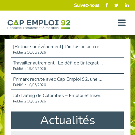
Suivez-nous
[Retour sur événement] L'inclusion au cœur de la Place de l'Emploi à La Défense !
Publié le 16/06/2026
Travailler autrement : Le défi de l'intégration des maladies chroniques en entreprise
Publié le 15/06/2026
Primark recrute avec Cap Emploi 92, une matinée couronnée de succès !
Publié le 10/06/2026
Job Dating de Colombes – Emploi et Insertion
Publié le 10/06/2026
Aborder l'entretien et la situation de handicap en toute confiance
Actualités
Publié le 09/06/2026
Retour sur l’atelier « Optimiser sa recherche d’emploi »
Publié le 02/06/2026