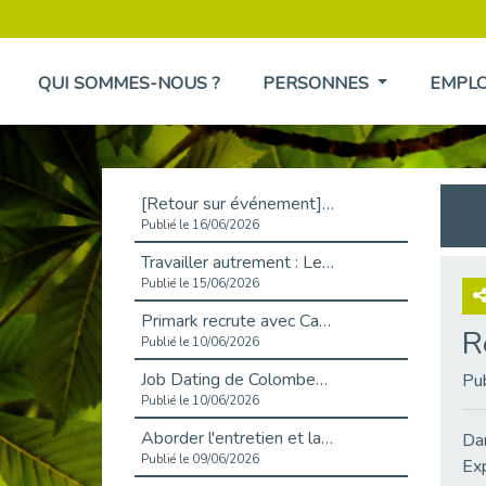
QUI SOMMES-NOUS ?
PERSONNES
EMPL
[Retour sur événement] L'inclusion au cœur de la Place de l'Emploi à La Défense !
Publié le 16/06/2026
Travailler autrement : Le défi de l'intégration des maladies chroniques en entreprise
Publié le 15/06/2026
Primark recrute avec Cap Emploi 92, une matinée couronnée de succès !
R
Publié le 10/06/2026
Job Dating de Colombes – Emploi et Insertion
Pu
Publié le 10/06/2026
Aborder l'entretien et la situation de handicap en toute confiance
Dan
Publié le 09/06/2026
Exp