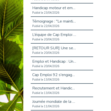
Handicap moteur et emploi : réussir ses recrutements vidéo
Publié le 23/04/2026
Témoignage : "Le maintien en emploi est un investissement, pas une contrainte."
Publié le 22/04/2026
L’équipe de Cap Emploi 92 s’agrandit : Bienvenue à Charmila, Khoudia et Fadila !
Publié le 20/04/2026
[RETOUR SUR] Une session de recrutement inclusive réussie à Asnières !
Publié le 20/04/2026
Emploi et Handicap : Une alliance de style entre Cap Emploi 92 et La Cravate Solidaire
Publié le 20/04/2026
Cap Emploi 92 s'engage pour la santé mentale : La formation PSSM au cœur de l'accompagnement
Publié le 13/04/2026
Recrutement et Handicap : Et si vous testiez avant de vous engager ?
Publié le 13/04/2026
Journée mondiale de la maladie de Parkinson : Mieux comprendre pour mieux accompagner
Publié le 11/04/2026