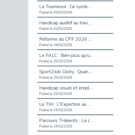
Le Tournesol : Ce symbole discret qui change la vie des personnes en situation de handicap invisible
Publié le 03/03/2026
Handicap auditif au travail : rendre l’invisible accessible
Publié le 02/03/2026
Réforme du CPF 2026 : Ce qui change ce printemps pour vos droits à la formation
Publié le 26/02/2026
Le FALC : Bien plus qu'une écriture, un levier d'inclusion
Publié le 25/02/2026
Sport2Job Clichy : Quand le terrain devient le plus beau des bureaux
Publié le 25/02/2026
Handicap visuel et emploi : lever les obstacles pour révéler les - vidéo
Publié le 25/02/2026
Le TIH : L'Expertise au Service de l'Inclusion
Publié le 24/02/2026
Parcours THalents : La complémentarité au service de l'Emploi.
Publié le 24/02/2026