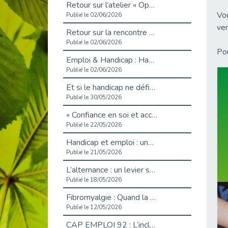
Retour sur l’atelier « Optimiser sa recherche d’emploi »
Vou
Publié le 02/06/2026
ver
Retour sur la rencontre entre Cap Emploi 92 et Thales (Campus Meudon)
Publié le 02/06/2026
Pou
Emploi & Handicap : Hachette Livre et Cap emploi 92 renforcent leur collaboration
Publié le 02/06/2026
Et si le handicap ne définissait plus la carrière ?
Publié le 30/05/2026
« Confiance en soi et acceptation du handicap » : un levier puissant vers l’emploi
Publié le 22/05/2026
Handicap et emploi : une matinée pour briser les tabous
Publié le 21/05/2026
L’alternance : un levier stratégique pour recruter et inclure durablement
Publié le 18/05/2026
Fibromyalgie : Quand la douleur invisible s’invite au bureau
Publié le 12/05/2026
CAP EMPLOI 92 : L’inclusion portée à son sommet, bien au-delà des quotas