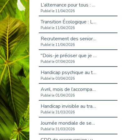
L’alternance pour tous : Cap Emploi 92 et Seine Ouest Entreprise et Emploi mobilisés à Boulogne-Billancourt
Publié le 11/04/2026
Transition Écologique : Les Cap Emploi 75,92 et 93 s’engagent pour un Numérique Responsable
Publié le 11/04/2026
Recrutement des seniors : Un levier de transformation pour les ETI franciliennes
Publié le 11/04/2026
"Dois-je préciser que je suis handicapé sur mon CV?"
Publié le 07/04/2026
Handicap psychique au travail : et si nous changions de regard - vidéo
Publié le 03/04/2026
Avril, mois de l’accompagnement dans l’emploi avec Cap emploi.
Publié le 01/04/2026
Handicap invisible au travail : se taire ou parler? - vidéo
Publié le 31/03/2026
Journée mondiale de sensibilisation à l’autisme
Publié le 31/03/2026