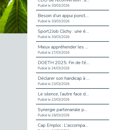
CDD de reconversion : un nouveau contrat pour sécuriser le changement de métier.
Publié le 30/03/2026
Besoin d’un appui ponctuel expertise handicap ?
Publié le 30/03/2026
Sport2Job Clichy : une édition altoséquanaise avec Cap Emploi 92.
Publié le 30/03/2026
Mieux appréhender les enjeux du handicap singulier en entreprise - vidéo
Publié le 27/03/2026
DOETH 2025: Fin de l'écrêtement
Publié le 24/03/2026
Déclarer son handicap à son employeur : un levier professionnel ?
Publié le 23/03/2026
Le silence, l’autre face du recrutement : un appel au respect des candidats.
Publié le 23/03/2026
Synergie partenariale pour l'Inclusion Professionnelle chez Orange
Publié le 16/03/2026
Cap Emploi : L'accompagnement EXH c’est quoi ?