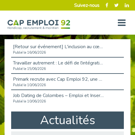
Suivez-nous
[Retour sur événement] L'inclusion au cœur de la Place de l'Emploi à La Défense !
Publié le 16/06/2026
Travailler autrement : Le défi de l'intégration des maladies chroniques en entreprise
Publié le 15/06/2026
Primark recrute avec Cap Emploi 92, une matinée couronnée de succès !
Publié le 10/06/2026
Job Dating de Colombes – Emploi et Insertion
Publié le 10/06/2026
Aborder l'entretien et la situation de handicap en toute confiance
Actualités
Publié le 09/06/2026
Retour sur l’atelier « Optimiser sa recherche d’emploi »
Publié le 02/06/2026