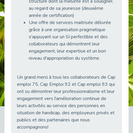
structure dont la maturité est à souligner,
38 vidéos pour comprendre et agir durablement
au regard de sa jeunesse (deuxième
Publié le 04/05/2026
année de certification)
Le taux d’emploi direct dans la fonction publique dépasse 6 % en 2025
Une offre de services maitrisée délivrée
Publié le 04/05/2026
grâce à une organisation pragmatique
L'alternance : un tremplin vers l'emploi aussi pour les personnes en situation de handicap
s'appuyant sur un SI perfectible et des
Publié le 01/05/2026
collaborateurs qui démontrent leur
engagement, leur expertise et un bon
Témoignage : Le parcours de Marc, 44 ans
niveau d'appropriation du système.
Publié le 30/04/2026
L’Aménagement Raisonnable : Un Levier pour l’Équité
Publié le 29/04/2026
Un grand merci à tous les collaborateurs de Cap
emploi 75, Cap Emploi 92 et Cap emploi 93 qui
Optimiser son CV lorsqu’on est en situation de handicap
Publié le 29/04/2026
ont su démontrer leur professionnalisme et leur
engagement vers l'amélioration continue de
28 avril : Agir ensemble pour une culture de prévention au travail
leurs activités au service des personnes en
Publié le 27/04/2026
situation de handicap, des employeurs privés et
Mobilisation pour l’alternance et le handicap
publics et des partenaires que nous
Publié le 24/04/2026
accompagnons!
Handicap moteur et emploi : réussir ses recrutements vidéo