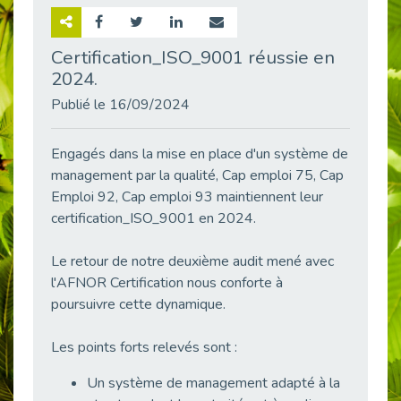
Retour sur la rencontre entre Cap Emploi 92 et Thales (Campus Meudon)
Publié le 02/06/2026
Certification_ISO_9001 réussie en
2024.
Emploi & Handicap : Hachette Livre et Cap emploi 92 renforcent leur collaboration
Publié le 02/06/2026
Publié le 16/09/2024
Et si le handicap ne définissait plus la carrière ?
Publié le 30/05/2026
Engagés dans la mise en place d'un système de
« Confiance en soi et acceptation du handicap » : un levier puissant vers l’emploi
management par la qualité, Cap emploi 75, Cap
Publié le 22/05/2026
Emploi 92, Cap emploi 93 maintiennent leur
certification_ISO_9001 en 2024.
Handicap et emploi : une matinée pour briser les tabous
Publié le 21/05/2026
Le retour de notre deuxième audit mené avec
L’alternance : un levier stratégique pour recruter et inclure durablement
l'AFNOR Certification nous conforte à
Publié le 18/05/2026
poursuivre cette dynamique.
Fibromyalgie : Quand la douleur invisible s’invite au bureau
Publié le 12/05/2026
Les points forts relevés sont :
CAP EMPLOI 92 : L’inclusion portée à son sommet, bien au-delà des quotas
Un système de management adapté à la
Publié le 12/05/2026