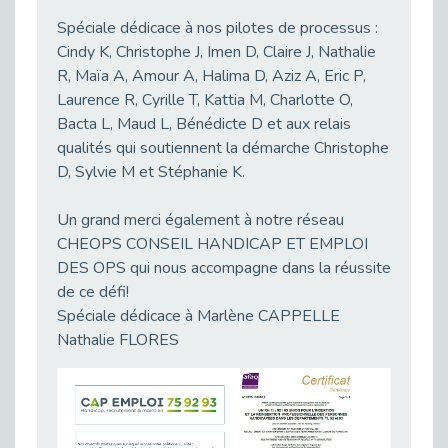
Publié le 23/04/2026
Spéciale dédicace à nos pilotes de processus :
Cindy K, Christophe J, Imen D, Claire J, Nathalie
Témoignage : "Le maintien en emploi est un investissement, pas une contrainte."
Publié le 22/04/2026
R, Maïa A, Amour A, Halima D, Aziz A, Eric P,
Laurence R, Cyrille T, Kattia M, Charlotte O,
L’équipe de Cap Emploi 92 s’agrandit : Bienvenue à Charmila, Khoudia et Fadila !
Bacta L, Maud L, Bénédicte D et aux relais
Publié le 20/04/2026
qualités qui soutiennent la démarche Christophe
[RETOUR SUR] Une session de recrutement inclusive réussie à Asnières !
D, Sylvie M et Stéphanie K.
Publié le 20/04/2026
Emploi et Handicap : Une alliance de style entre Cap Emploi 92 et La Cravate Solidaire
Un grand merci également à notre réseau
Publié le 20/04/2026
CHEOPS CONSEIL HANDICAP ET EMPLOI
DES OPS qui nous accompagne dans la réussite
Cap Emploi 92 s'engage pour la santé mentale : La formation PSSM au cœur de l'accompagnement
Publié le 13/04/2026
de ce défi!
Spéciale dédicace à Marlène CAPPELLE
Recrutement et Handicap : Et si vous testiez avant de vous engager ?
Nathalie FLORES
Publié le 13/04/2026
Journée mondiale de la maladie de Parkinson : Mieux comprendre pour mieux accompagner
Publié le 11/04/2026
L’alternance pour tous : Cap Emploi 92 et Seine Ouest Entreprise et Emploi mobilisés à Boulogne-Billancourt