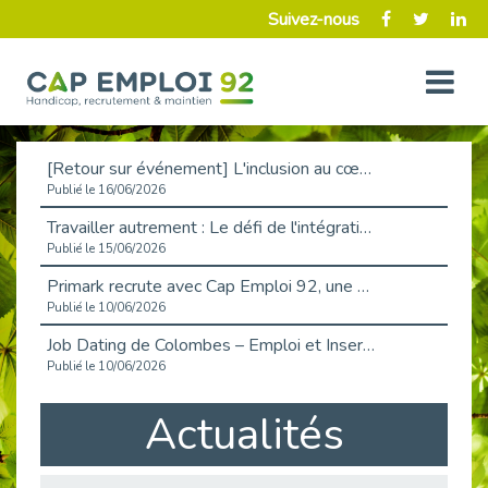
Suivez-nous
[Retour sur événement] L'inclusion au cœur de la Place de l'Emploi à La Défense !
Publié le 16/06/2026
Travailler autrement : Le défi de l'intégration des maladies chroniques en entreprise
Publié le 15/06/2026
Primark recrute avec Cap Emploi 92, une matinée couronnée de succès !
Publié le 10/06/2026
Job Dating de Colombes – Emploi et Insertion
Publié le 10/06/2026
Aborder l'entretien et la situation de handicap en toute confiance
Actualités
Publié le 09/06/2026
Retour sur l’atelier « Optimiser sa recherche d’emploi »
Publié le 02/06/2026