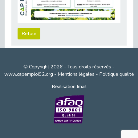
38 vidéos pour comprendre et agir durablement
Publié le 04/05/2026
Le taux d’emploi direct dans la fonction publique dépasse 6 % en 2025
Publié le 04/05/2026
Retour
L'alternance : un tremplin vers l'emploi aussi pour les personnes en situation de handicap
Publié le 01/05/2026
Témoignage : Le parcours de Marc, 44 ans
Publié le 30/04/2026
© Copyright 2026 - Tous droits réservés -
L’Aménagement Raisonnable : Un Levier pour l’Équité
www.capemploi92.org
-
Mentions légales
-
Politique qualité
Publié le 29/04/2026
Réalisation Imail
Optimiser son CV lorsqu’on est en situation de handicap
Publié le 29/04/2026
28 avril : Agir ensemble pour une culture de prévention au travail
Publié le 27/04/2026
Mobilisation pour l’alternance et le handicap
Publié le 24/04/2026
Handicap moteur et emploi : réussir ses recrutements vidéo