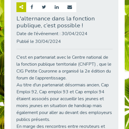
Retour sur la rencontre entre Cap Emploi 92 et Thales (Campus Meudon)
Publié le 02/06/2026
L'alternance dans la fonction
publique, c’est possible !
Emploi & Handicap : Hachette Livre et Cap emploi 92 renforcent leur collaboration
Publié le 02/06/2026
Date de l'événement : 30/04/2024
Et si le handicap ne définissait plus la carrière ?
Publié le 30/04/2024
Publié le 30/05/2026
« Confiance en soi et acceptation du handicap » : un levier puissant vers l’emploi
C'est en partenariat avec le Centre national de
Publié le 22/05/2026
la fonction publique territoriale (CNFPT) , que le
CIG Petite Couronne a organisé la 2e édition du
Handicap et emploi : une matinée pour briser les tabous
Publié le 21/05/2026
forum de l’apprentissage.
Au titre d'un partenariat désormais ancien, Cap
L’alternance : un levier stratégique pour recruter et inclure durablement
Emploi 92, Cap emploi 93 et Cap emploi 94
Publié le 18/05/2026
étaient associés pour accueillir les jeunes et
Fibromyalgie : Quand la douleur invisible s’invite au bureau
moins jeunes en situation de handicap mais
Publié le 12/05/2026
également pour aller au devant des employeurs
CAP EMPLOI 92 : L’inclusion portée à son sommet, bien au-delà des quotas
publics présents.
Publié le 12/05/2026
En marge des rencontres entre recruteurs et