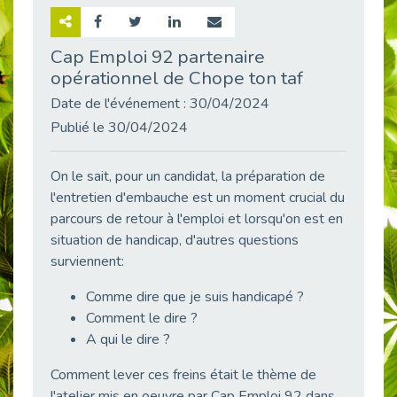
Retour sur la rencontre entre Cap Emploi 92 et Thales (Campus Meudon)
Publié le 02/06/2026
Cap Emploi 92 partenaire
opérationnel de Chope ton taf
Emploi & Handicap : Hachette Livre et Cap emploi 92 renforcent leur collaboration
Publié le 02/06/2026
Date de l'événement : 30/04/2024
Et si le handicap ne définissait plus la carrière ?
Publié le 30/04/2024
Publié le 30/05/2026
« Confiance en soi et acceptation du handicap » : un levier puissant vers l’emploi
On le sait, pour un candidat, la préparation de
Publié le 22/05/2026
l'entretien d'embauche est un moment crucial du
parcours de retour à l'emploi et lorsqu'on est en
Handicap et emploi : une matinée pour briser les tabous
Publié le 21/05/2026
situation de handicap, d'autres questions
surviennent:
L’alternance : un levier stratégique pour recruter et inclure durablement
Publié le 18/05/2026
Comme dire que je suis handicapé ?
Fibromyalgie : Quand la douleur invisible s’invite au bureau
Comment le dire ?
Publié le 12/05/2026
A qui le dire ?
CAP EMPLOI 92 : L’inclusion portée à son sommet, bien au-delà des quotas
Comment lever ces freins était le thème de
Publié le 12/05/2026
l'atelier mis en oeuvre par Cap Emploi 92 dans