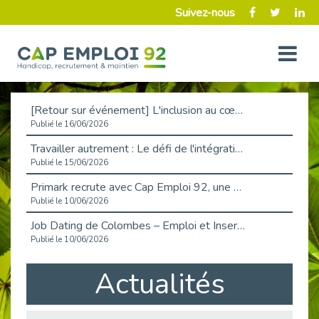
Suivez-nous
[Retour sur événement] L'inclusion au cœur de la Place de l'Emploi à La Défense !
Publié le 16/06/2026
Travailler autrement : Le défi de l'intégration des maladies chroniques en entreprise
Publié le 15/06/2026
Primark recrute avec Cap Emploi 92, une matinée couronnée de succès !
Publié le 10/06/2026
Job Dating de Colombes – Emploi et Insertion
Publié le 10/06/2026
Aborder l'entretien et la situation de handicap en toute confiance
Actualités
Publié le 09/06/2026
Retour sur l’atelier « Optimiser sa recherche d’emploi »
Publié le 02/06/2026