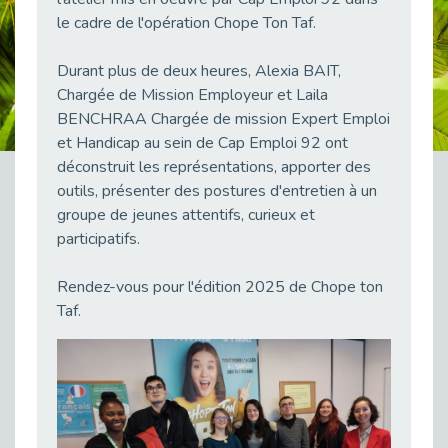
38 vidéos pour comprendre et agir durablement
le cadre de l'opération Chope Ton Taf.
Publié le 04/05/2026
Le taux d’emploi direct dans la fonction publique dépasse 6 % en 2025
Durant plus de deux heures, Alexia BAIT,
Publié le 04/05/2026
Chargée de Mission Employeur et Laila
BENCHRAA Chargée de mission Expert Emploi
L'alternance : un tremplin vers l'emploi aussi pour les personnes en situation de handicap
et Handicap au sein de Cap Emploi 92 ont
Publié le 01/05/2026
déconstruit les représentations, apporter des
Témoignage : Le parcours de Marc, 44 ans
outils, présenter des postures d'entretien à un
Publié le 30/04/2026
groupe de jeunes attentifs, curieux et
L’Aménagement Raisonnable : Un Levier pour l’Équité
participatifs.
Publié le 29/04/2026
Optimiser son CV lorsqu’on est en situation de handicap
Rendez-vous pour l'édition 2025 de Chope ton
Publié le 29/04/2026
Taf.
28 avril : Agir ensemble pour une culture de prévention au travail
Publié le 27/04/2026
Mobilisation pour l’alternance et le handicap
Publié le 24/04/2026
Handicap moteur et emploi : réussir ses recrutements vidéo