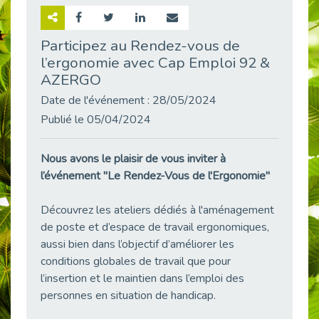
Retour sur la rencontre entre Cap Emploi 92 et Thales (Campus Meudon)
Publié le 02/06/2026
Participez au Rendez-vous de
l’ergonomie avec Cap Emploi 92 &
Emploi & Handicap : Hachette Livre et Cap emploi 92 renforcent leur collaboration
Publié le 02/06/2026
AZERGO
Et si le handicap ne définissait plus la carrière ?
Date de l'événement : 28/05/2024
Publié le 30/05/2026
Publié le 05/04/2024
« Confiance en soi et acceptation du handicap » : un levier puissant vers l’emploi
Publié le 22/05/2026
Nous avons le plaisir de vous inviter à
l’événement "Le Rendez-Vous de l'Ergonomie"
Handicap et emploi : une matinée pour briser les tabous
Publié le 21/05/2026
Découvrez les ateliers dédiés à l'aménagement
L’alternance : un levier stratégique pour recruter et inclure durablement
de poste et d’espace de travail ergonomiques,
Publié le 18/05/2026
aussi bien dans l’objectif d’améliorer les
Fibromyalgie : Quand la douleur invisible s’invite au bureau
conditions globales de travail que pour
Publié le 12/05/2026
l’insertion et le maintien dans l’emploi des
CAP EMPLOI 92 : L’inclusion portée à son sommet, bien au-delà des quotas
personnes en situation de handicap.
Publié le 12/05/2026