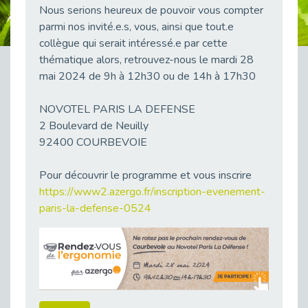
Nous serions heureux de pouvoir vous compter
38 vidéos pour comprendre et agir durablement
Publié le 04/05/2026
parmi nos invité.e.s, vous, ainsi que tout.e
collègue qui serait intéressé.e par cette
Le taux d’emploi direct dans la fonction publique dépasse 6 % en 2025
thématique alors, retrouvez-nous le mardi 28
Publié le 04/05/2026
mai 2024 de 9h à 12h30 ou de 14h à 17h30
L'alternance : un tremplin vers l'emploi aussi pour les personnes en situation de handicap
Publié le 01/05/2026
NOVOTEL PARIS LA DEFENSE
Témoignage : Le parcours de Marc, 44 ans
2 Boulevard de Neuilly
Publié le 30/04/2026
92400 COURBEVOIE
L’Aménagement Raisonnable : Un Levier pour l’Équité
Publié le 29/04/2026
Pour découvrir le programme et vous inscrire
https://www2.azergo.fr/inscription-evenement-
Optimiser son CV lorsqu’on est en situation de handicap
paris-la-defense-0524
Publié le 29/04/2026
28 avril : Agir ensemble pour une culture de prévention au travail
Publié le 27/04/2026
Mobilisation pour l’alternance et le handicap
Publié le 24/04/2026
Handicap moteur et emploi : réussir ses recrutements vidéo