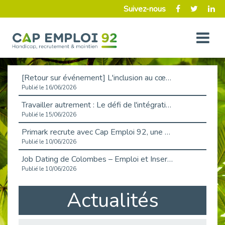
Suivez-nous
[Retour sur événement] L'inclusion au cœur de la Place de l'Emploi à La Défense !
Publié le 16/06/2026
Travailler autrement : Le défi de l'intégration des maladies chroniques en entreprise
Publié le 15/06/2026
Primark recrute avec Cap Emploi 92, une matinée couronnée de succès !
Publié le 10/06/2026
Job Dating de Colombes – Emploi et Insertion
Publié le 10/06/2026
Aborder l'entretien et la situation de handicap en toute confiance
Actualités
Publié le 09/06/2026
Retour sur l’atelier « Optimiser sa recherche d’emploi »
Publié le 02/06/2026