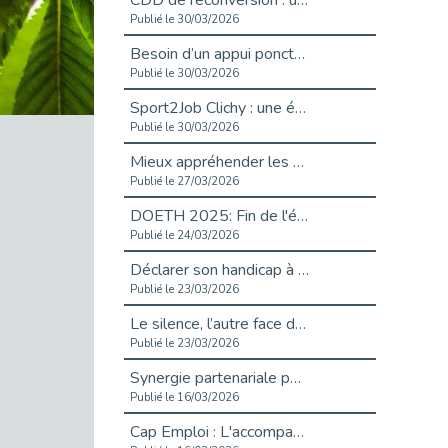
CDD de reconversion : un nouveau contrat pour sécuriser le changement de métier.
Publié le 30/03/2026
Besoin d’un appui ponctuel expertise handicap ?
Publié le 30/03/2026
Sport2Job Clichy : une édition altoséquanaise avec Cap Emploi 92.
Publié le 30/03/2026
Mieux appréhender les enjeux du handicap singulier en entreprise - vidéo
Publié le 27/03/2026
DOETH 2025: Fin de l'écrêtement
Publié le 24/03/2026
Déclarer son handicap à son employeur : un levier professionnel ?
Publié le 23/03/2026
Le silence, l’autre face du recrutement : un appel au respect des candidats.
Publié le 23/03/2026
Synergie partenariale pour l'Inclusion Professionnelle chez Orange
Publié le 16/03/2026
Cap Emploi : L'accompagnement EXH c’est quoi ?