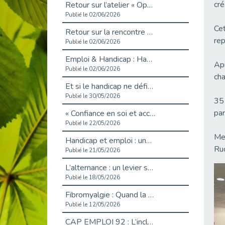
cré
Retour sur l’atelier « Optimiser sa recherche d’emploi »
Publié le 02/06/2026
Cet
Retour sur la rencontre entre Cap Emploi 92 et Thales (Campus Meudon)
rep
Publié le 02/06/2026
Emploi & Handicap : Hachette Livre et Cap emploi 92 renforcent leur collaboration
Apr
Publié le 02/06/2026
cha
Et si le handicap ne définissait plus la carrière ?
Publié le 30/05/2026
35 
par
« Confiance en soi et acceptation du handicap » : un levier puissant vers l’emploi
Publié le 22/05/2026
Mer
Handicap et emploi : une matinée pour briser les tabous
Ruc
Publié le 21/05/2026
L’alternance : un levier stratégique pour recruter et inclure durablement
Publié le 18/05/2026
Fibromyalgie : Quand la douleur invisible s’invite au bureau
Publié le 12/05/2026
CAP EMPLOI 92 : L’inclusion portée à son sommet, bien au-delà des quotas