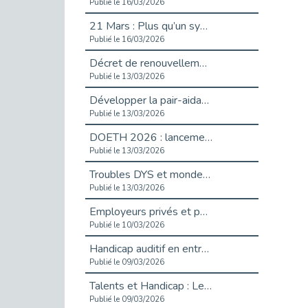
Publié le 16/03/2026
21 Mars : Plus qu’un symbole, un engagement pour l’inclusion
Publié le 16/03/2026
Décret de renouvellement de l'aide aux employeurs d'apprentis
Publié le 13/03/2026
Développer la pair-aidance en santé mentale : guide pour les employeurs
Publié le 13/03/2026
DOETH 2026 : lancement de la campagne pour les employeurs publics
Publié le 13/03/2026
Troubles DYS et monde du travail : mieux comprendre pour mieux accompagner _ vidéo
Publié le 13/03/2026
Employeurs privés et publics : vigilance face aux démarchages liés à l’OETH en 2026
Publié le 10/03/2026
Handicap auditif en entreprise, aménagements pour sécuriser la communication - vidéo
Publié le 09/03/2026
Talents et Handicap : Le Top 10 des métiers plébiscités dans les Hauts-de-Seine
Publié le 09/03/2026