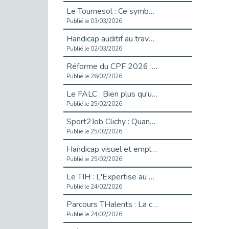
Le Tournesol : Ce symbole discret qui change la vie des personnes en situation de handicap invisible
Publié le 03/03/2026
Handicap auditif au travail : rendre l’invisible accessible
Publié le 02/03/2026
Réforme du CPF 2026 : Ce qui change ce printemps pour vos droits à la formation
Publié le 26/02/2026
Le FALC : Bien plus qu'une écriture, un levier d'inclusion
Publié le 25/02/2026
Sport2Job Clichy : Quand le terrain devient le plus beau des bureaux
Publié le 25/02/2026
Handicap visuel et emploi : lever les obstacles pour révéler les - vidéo
Publié le 25/02/2026
Le TIH : L'Expertise au Service de l'Inclusion
Publié le 24/02/2026
Parcours THalents : La complémentarité au service de l'Emploi.
Publié le 24/02/2026