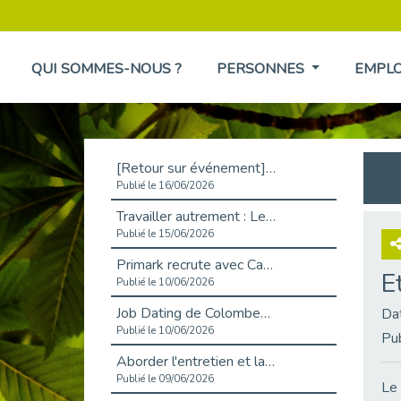
QUI SOMMES-NOUS ?
PERSONNES
EMPL
[Retour sur événement] L'inclusion au cœur de la Place de l'Emploi à La Défense !
Publié le 16/06/2026
Travailler autrement : Le défi de l'intégration des maladies chroniques en entreprise
Publié le 15/06/2026
Primark recrute avec Cap Emploi 92, une matinée couronnée de succès !
E
Publié le 10/06/2026
Job Dating de Colombes – Emploi et Insertion
Da
Publié le 10/06/2026
Pu
Aborder l'entretien et la situation de handicap en toute confiance
Publié le 09/06/2026
Le 