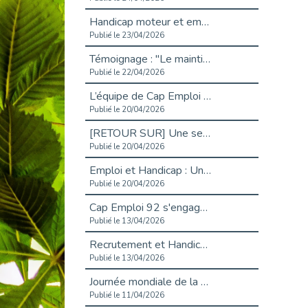
Handicap moteur et emploi : réussir ses recrutements vidéo
Publié le 23/04/2026
Témoignage : "Le maintien en emploi est un investissement, pas une contrainte."
Publié le 22/04/2026
L’équipe de Cap Emploi 92 s’agrandit : Bienvenue à Charmila, Khoudia et Fadila !
Publié le 20/04/2026
[RETOUR SUR] Une session de recrutement inclusive réussie à Asnières !
Publié le 20/04/2026
Emploi et Handicap : Une alliance de style entre Cap Emploi 92 et La Cravate Solidaire
Publié le 20/04/2026
Cap Emploi 92 s'engage pour la santé mentale : La formation PSSM au cœur de l'accompagnement
Publié le 13/04/2026
Recrutement et Handicap : Et si vous testiez avant de vous engager ?
Publié le 13/04/2026
Journée mondiale de la maladie de Parkinson : Mieux comprendre pour mieux accompagner
Publié le 11/04/2026