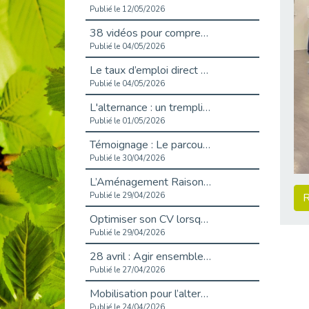
Publié le 12/05/2026
38 vidéos pour comprendre et agir durablement
Publié le 04/05/2026
Le taux d’emploi direct dans la fonction publique dépasse 6 % en 2025
Publié le 04/05/2026
L'alternance : un tremplin vers l'emploi aussi pour les personnes en situation de handicap
Publié le 01/05/2026
Témoignage : Le parcours de Marc, 44 ans
Publié le 30/04/2026
L’Aménagement Raisonnable : Un Levier pour l’Équité
Publié le 29/04/2026
R
Optimiser son CV lorsqu’on est en situation de handicap
Publié le 29/04/2026
28 avril : Agir ensemble pour une culture de prévention au travail
Publié le 27/04/2026
Mobilisation pour l’alternance et le handicap
Publié le 24/04/2026