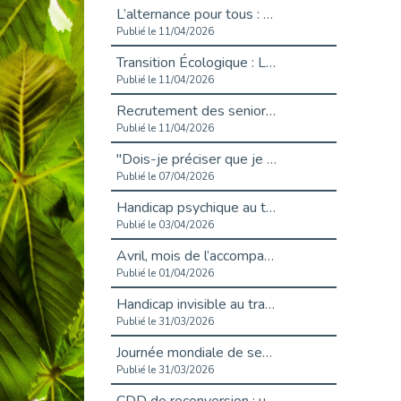
L’alternance pour tous : Cap Emploi 92 et Seine Ouest Entreprise et Emploi mobilisés à Boulogne-Billancourt
Publié le 11/04/2026
Transition Écologique : Les Cap Emploi 75,92 et 93 s’engagent pour un Numérique Responsable
Publié le 11/04/2026
Recrutement des seniors : Un levier de transformation pour les ETI franciliennes
Publié le 11/04/2026
"Dois-je préciser que je suis handicapé sur mon CV?"
Publié le 07/04/2026
Handicap psychique au travail : et si nous changions de regard - vidéo
Publié le 03/04/2026
Avril, mois de l’accompagnement dans l’emploi avec Cap emploi.
Publié le 01/04/2026
Handicap invisible au travail : se taire ou parler? - vidéo
Publié le 31/03/2026
Journée mondiale de sensibilisation à l’autisme
Publié le 31/03/2026