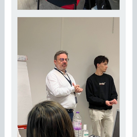
Publié le 11/04/2026
Transition Écologique : Les Cap Emploi 75,92 et 93 s’engagent pour un Numérique Responsable
Publié le 11/04/2026
Recrutement des seniors : Un levier de transformation pour les ETI franciliennes
Publié le 11/04/2026
"Dois-je préciser que je suis handicapé sur mon CV?"
Publié le 07/04/2026
Handicap psychique au travail : et si nous changions de regard - vidéo
Publié le 03/04/2026
Avril, mois de l’accompagnement dans l’emploi avec Cap emploi.
Publié le 01/04/2026
Handicap invisible au travail : se taire ou parler? - vidéo
Publié le 31/03/2026
Journée mondiale de sensibilisation à l’autisme
Publié le 31/03/2026
CDD de reconversion : un nouveau contrat pour sécuriser le changement de métier.
Publié le 30/03/2026