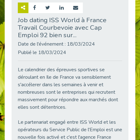
Retour sur la rencontre entre Cap Emploi 92 et Thales (Campus Meudon)
Publié le 02/06/2026
Job dating ISS World à France
Travail Courbevoie avec Cap
Emploi & Handicap : Hachette Livre et Cap emploi 92 renforcent leur collaboration
Publié le 02/06/2026
Emploi 92 bien sur...
Et si le handicap ne définissait plus la carrière ?
Date de l'événement : 18/03/2024
Publié le 30/05/2026
Publié le 18/03/2024
« Confiance en soi et acceptation du handicap » : un levier puissant vers l’emploi
Publié le 22/05/2026
Le calendrier des épreuves sportives se
déroulant en Ile de France va sensiblement
Handicap et emploi : une matinée pour briser les tabous
Publié le 21/05/2026
s'accélerer dans les semaines à venir et
nombreuses sont le entreprises qui recrutent
L’alternance : un levier stratégique pour recruter et inclure durablement
massivement pour répondre aux marchés dont
Publié le 18/05/2026
elles sont détentrices.
Fibromyalgie : Quand la douleur invisible s’invite au bureau
Publié le 12/05/2026
Le partenariat engagé entre ISS World et les
CAP EMPLOI 92 : L’inclusion portée à son sommet, bien au-delà des quotas
opérateurs du Service Public de l'Emploi est une
Publié le 12/05/2026
nouvelle fois activé et c'est l'agence France