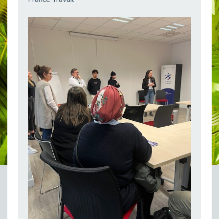
Publié le 23/04/2026
Témoignage : "Le maintien en emploi est un investissement, pas une contrainte."
Publié le 22/04/2026
L’équipe de Cap Emploi 92 s’agrandit : Bienvenue à Charmila, Khoudia et Fadila !
Publié le 20/04/2026
[RETOUR SUR] Une session de recrutement inclusive réussie à Asnières !
Publié le 20/04/2026
Emploi et Handicap : Une alliance de style entre Cap Emploi 92 et La Cravate Solidaire
Publié le 20/04/2026
Cap Emploi 92 s'engage pour la santé mentale : La formation PSSM au cœur de l'accompagnement
Publié le 13/04/2026
Recrutement et Handicap : Et si vous testiez avant de vous engager ?
Publié le 13/04/2026
Journée mondiale de la maladie de Parkinson : Mieux comprendre pour mieux accompagner
Publié le 11/04/2026
L’alternance pour tous : Cap Emploi 92 et Seine Ouest Entreprise et Emploi mobilisés à Boulogne-Billancourt