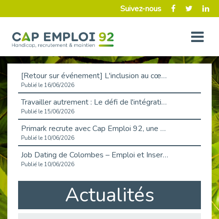
Suivez-nous
[Retour sur événement] L'inclusion au cœur de la Place de l'Emploi à La Défense !
Publié le 16/06/2026
Travailler autrement : Le défi de l'intégration des maladies chroniques en entreprise
Publié le 15/06/2026
Primark recrute avec Cap Emploi 92, une matinée couronnée de succès !
Publié le 10/06/2026
Job Dating de Colombes – Emploi et Insertion
Publié le 10/06/2026
Aborder l'entretien et la situation de handicap en toute confiance
Actualités
Publié le 09/06/2026
Retour sur l’atelier « Optimiser sa recherche d’emploi »
Publié le 02/06/2026