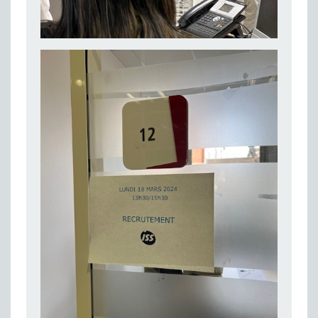
Besoin d’un appui ponctuel expertise handicap ?
Publié le 30/03/2026
Sport2Job Clichy : une édition altoséquanaise avec Cap Emploi 92.
Publié le 30/03/2026
Mieux appréhender les enjeux du handicap singulier en entreprise - vidéo
Publié le 27/03/2026
DOETH 2025: Fin de l'écrêtement
Publié le 24/03/2026
Déclarer son handicap à son employeur : un levier professionnel ?
Publié le 23/03/2026
Le silence, l’autre face du recrutement : un appel au respect des candidats.
Publié le 23/03/2026
Synergie partenariale pour l'Inclusion Professionnelle chez Orange
Publié le 16/03/2026
Cap Emploi : L'accompagnement EXH c’est quoi ?
Publié le 16/03/2026