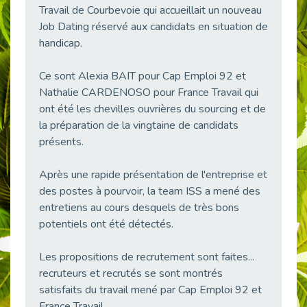
Travail de Courbevoie qui accueillait un nouveau
38 vidéos pour comprendre et agir durablement
Publié le 04/05/2026
Job Dating réservé aux candidats en situation de
handicap.
Le taux d’emploi direct dans la fonction publique dépasse 6 % en 2025
Publié le 04/05/2026
Ce sont Alexia BAIT pour Cap Emploi 92 et
L'alternance : un tremplin vers l'emploi aussi pour les personnes en situation de handicap
Nathalie CARDENOSO pour France Travail qui
Publié le 01/05/2026
ont été les chevilles ouvrières du sourcing et de
Témoignage : Le parcours de Marc, 44 ans
la préparation de la vingtaine de candidats
Publié le 30/04/2026
présents.
L’Aménagement Raisonnable : Un Levier pour l’Équité
Publié le 29/04/2026
Après une rapide présentation de l'entreprise et
des postes à pourvoir, la team ISS a mené des
Optimiser son CV lorsqu’on est en situation de handicap
entretiens au cours desquels de très bons
Publié le 29/04/2026
potentiels ont été détectés.
28 avril : Agir ensemble pour une culture de prévention au travail
Publié le 27/04/2026
Les propositions de recrutement sont faites...
Mobilisation pour l’alternance et le handicap
recruteurs et recrutés se sont montrés
Publié le 24/04/2026
satisfaits du travail mené par Cap Emploi 92 et
France Travail
Handicap moteur et emploi : réussir ses recrutements vidéo