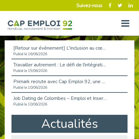
Suivez-nous
[Retour sur événement] L'inclusion au cœur de la Place de l'Emploi à La Défense !
Publié le 16/06/2026
Travailler autrement : Le défi de l'intégration des maladies chroniques en entreprise
Publié le 15/06/2026
Primark recrute avec Cap Emploi 92, une matinée couronnée de succès !
Publié le 10/06/2026
Job Dating de Colombes – Emploi et Insertion
Publié le 10/06/2026
Aborder l'entretien et la situation de handicap en toute confiance
Actualités
Publié le 09/06/2026
Retour sur l’atelier « Optimiser sa recherche d’emploi »
Publié le 02/06/2026