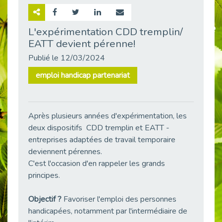
Retour sur la rencontre entre Cap Emploi 92 et Thales (Campus Meudon)
Publié le 02/06/2026
L'expérimentation CDD tremplin/
EATT devient pérenne!
Emploi & Handicap : Hachette Livre et Cap emploi 92 renforcent leur collaboration
Publié le 02/06/2026
Publié le 12/03/2024
Et si le handicap ne définissait plus la carrière ?
emploi handicap partenariat
Publié le 30/05/2026
« Confiance en soi et acceptation du handicap » : un levier puissant vers l’emploi
Publié le 22/05/2026
Après plusieurs années d'expérimentation, les
Handicap et emploi : une matinée pour briser les tabous
deux dispositifs CDD tremplin et EATT -
Publié le 21/05/2026
entreprises adaptées de travail temporaire
L’alternance : un levier stratégique pour recruter et inclure durablement
deviennent pérennes.
Publié le 18/05/2026
C'est l'occasion d'en rappeler les grands
principes.
Fibromyalgie : Quand la douleur invisible s’invite au bureau
Publié le 12/05/2026
Objectif ?
Favoriser l'emploi des personnes
CAP EMPLOI 92 : L’inclusion portée à son sommet, bien au-delà des quotas
handicapées, notamment par l'intermédiaire de
Publié le 12/05/2026