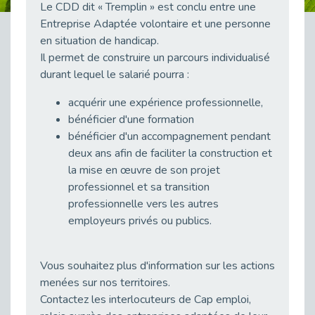
Le CDD dit « Tremplin » est conclu entre une
Publié le 23/04/2026
Entreprise Adaptée volontaire et une personne
Témoignage : "Le maintien en emploi est un investissement, pas une contrainte."
en situation de handicap.
Publié le 22/04/2026
Il permet de construire un parcours individualisé
durant lequel le salarié pourra :
L’équipe de Cap Emploi 92 s’agrandit : Bienvenue à Charmila, Khoudia et Fadila !
Publié le 20/04/2026
acquérir une expérience professionnelle,
[RETOUR SUR] Une session de recrutement inclusive réussie à Asnières !
bénéficier d'une formation
Publié le 20/04/2026
bénéficier d'un accompagnement pendant
Emploi et Handicap : Une alliance de style entre Cap Emploi 92 et La Cravate Solidaire
deux ans afin de faciliter la construction et
Publié le 20/04/2026
la mise en œuvre de son projet
professionnel et sa transition
Cap Emploi 92 s'engage pour la santé mentale : La formation PSSM au cœur de l'accompagnement
professionnelle vers les autres
Publié le 13/04/2026
employeurs privés ou publics.
Recrutement et Handicap : Et si vous testiez avant de vous engager ?
Publié le 13/04/2026
Journée mondiale de la maladie de Parkinson : Mieux comprendre pour mieux accompagner
Vous souhaitez plus d'information sur les actions
Publié le 11/04/2026
menées sur nos territoires.
Contactez les interlocuteurs de Cap emploi,
L’alternance pour tous : Cap Emploi 92 et Seine Ouest Entreprise et Emploi mobilisés à Boulogne-Billancourt