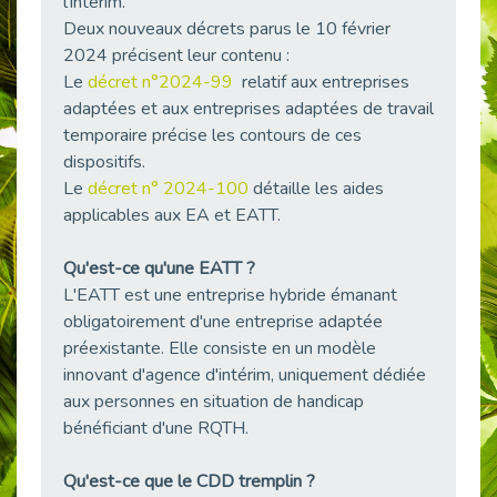
l'intérim.
38 vidéos pour comprendre et agir durablement
Deux nouveaux décrets parus le 10 février
Publié le 04/05/2026
2024 précisent leur contenu :
Le taux d’emploi direct dans la fonction publique dépasse 6 % en 2025
Le
décret n°2024-99
relatif aux entreprises
Publié le 04/05/2026
adaptées et aux entreprises adaptées de travail
temporaire précise les contours de ces
L'alternance : un tremplin vers l'emploi aussi pour les personnes en situation de handicap
Publié le 01/05/2026
dispositifs.
Le
décret n° 2024-100
détaille les aides
Témoignage : Le parcours de Marc, 44 ans
applicables aux EA et EATT.
Publié le 30/04/2026
L’Aménagement Raisonnable : Un Levier pour l’Équité
Qu'est-ce qu'une EATT ?
Publié le 29/04/2026
L'EATT est une entreprise hybride émanant
Optimiser son CV lorsqu’on est en situation de handicap
obligatoirement d'une entreprise adaptée
Publié le 29/04/2026
préexistante. Elle consiste en un modèle
innovant d'agence d'intérim, uniquement dédiée
28 avril : Agir ensemble pour une culture de prévention au travail
Publié le 27/04/2026
aux personnes en situation de handicap
bénéficiant d'une RQTH.
Mobilisation pour l’alternance et le handicap
Publié le 24/04/2026
Qu'est-ce que le CDD tremplin ?
Handicap moteur et emploi : réussir ses recrutements vidéo