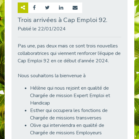
Retour sur la rencontre entre Cap Emploi 92 et Thales (Campus Meudon)
Publié le 02/06/2026
Trois arrivées à Cap Emploi 92.
Emploi & Handicap : Hachette Livre et Cap emploi 92 renforcent leur collaboration
Publié le 22/01/2024
Publié le 02/06/2026
Et si le handicap ne définissait plus la carrière ?
Pas une, pas deux mais ce sont trois nouvelles
Publié le 30/05/2026
collaboratrices qui viennent renforcer l’équipe de
« Confiance en soi et acceptation du handicap » : un levier puissant vers l’emploi
Cap Emploi 92 en ce début d’année 2024.
Publié le 22/05/2026
Nous souhaitons la bienvenue à
Handicap et emploi : une matinée pour briser les tabous
Publié le 21/05/2026
Hélène qui nous rejoint en qualité de
L’alternance : un levier stratégique pour recruter et inclure durablement
Chargée de mission Expert Emploi et
Publié le 18/05/2026
Handicap
Fibromyalgie : Quand la douleur invisible s’invite au bureau
Esther qui occupera les fonctions de
Publié le 12/05/2026
Chargée de missions transverses
Olive qui interviendra en qualité de
CAP EMPLOI 92 : L’inclusion portée à son sommet, bien au-delà des quotas
Chargée de missions Employeurs
Publié le 12/05/2026