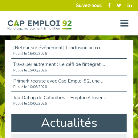
Suivez-nous
[Retour sur événement] L'inclusion au cœur de la Place de l'Emploi à La Défense !
Publié le 16/06/2026
Travailler autrement : Le défi de l'intégration des maladies chroniques en entreprise
Publié le 15/06/2026
Primark recrute avec Cap Emploi 92, une matinée couronnée de succès !
Publié le 10/06/2026
Job Dating de Colombes – Emploi et Insertion
Publié le 10/06/2026
Aborder l'entretien et la situation de handicap en toute confiance
Actualités
Publié le 09/06/2026
Retour sur l’atelier « Optimiser sa recherche d’emploi »
Publié le 02/06/2026