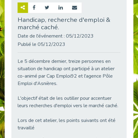
Retour sur la rencontre entre Cap Emploi 92 et Thales (Campus Meudon)
Publié le 02/06/2026
Handicap, recherche d'emploi &
marché caché.
Emploi & Handicap : Hachette Livre et Cap emploi 92 renforcent leur collaboration
Publié le 02/06/2026
Date de l'événement : 05/12/2023
Et si le handicap ne définissait plus la carrière ?
Publié le 05/12/2023
Publié le 30/05/2026
« Confiance en soi et acceptation du handicap » : un levier puissant vers l’emploi
Le 5 décembre dernier, treize personnes en
Publié le 22/05/2026
situation de handicap ont participé à un atelier
co-animé par Cap Emploi92 et l'agence Pôle
Handicap et emploi : une matinée pour briser les tabous
Publié le 21/05/2026
Emploi d'Asnières.
L’alternance : un levier stratégique pour recruter et inclure durablement
L'objectif était de les outiller pour accentuer
Publié le 18/05/2026
leurs recherches d'emploi vers le marché caché.
Fibromyalgie : Quand la douleur invisible s’invite au bureau
Publié le 12/05/2026
Lors de cet atelier, les points suivants ont été
CAP EMPLOI 92 : L’inclusion portée à son sommet, bien au-delà des quotas
travaillé
Publié le 12/05/2026