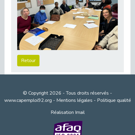
Publié le 23/04/2026
Témoignage : "Le maintien en emploi est un investissement, pas une contrainte."
Publié le 22/04/2026
L’équipe de Cap Emploi 92 s’agrandit : Bienvenue à Charmila, Khoudia et Fadila !
Publié le 20/04/2026
[RETOUR SUR] Une session de recrutement inclusive réussie à Asnières !
Publié le 20/04/2026
Retour
Emploi et Handicap : Une alliance de style entre Cap Emploi 92 et La Cravate Solidaire
Publié le 20/04/2026
Cap Emploi 92 s'engage pour la santé mentale : La formation PSSM au cœur de l'accompagnement
Publié le 13/04/2026
© Copyright 2026 - Tous droits réservés -
Recrutement et Handicap : Et si vous testiez avant de vous engager ?
www.capemploi92.org
-
Mentions légales
-
Politique qualité
Publié le 13/04/2026
Réalisation Imail
Journée mondiale de la maladie de Parkinson : Mieux comprendre pour mieux accompagner
Publié le 11/04/2026
L’alternance pour tous : Cap Emploi 92 et Seine Ouest Entreprise et Emploi mobilisés à Boulogne-Billancourt