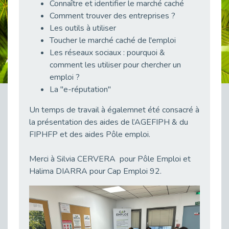
Connaître et identifier le marché caché
38 vidéos pour comprendre et agir durablement
Comment trouver des entreprises ?
Publié le 04/05/2026
Les outils à utiliser
Le taux d’emploi direct dans la fonction publique dépasse 6 % en 2025
Toucher le marché caché de l'emploi
Publié le 04/05/2026
Les réseaux sociaux : pourquoi &
L'alternance : un tremplin vers l'emploi aussi pour les personnes en situation de handicap
comment les utiliser pour chercher un
Publié le 01/05/2026
emploi ?
La "e-réputation"
Témoignage : Le parcours de Marc, 44 ans
Publié le 30/04/2026
Un temps de travail à égalemnet été consacré à
L’Aménagement Raisonnable : Un Levier pour l’Équité
la présentation des aides de l’AGEFIPH & du
Publié le 29/04/2026
FIPHFP et des aides Pôle emploi.
Optimiser son CV lorsqu’on est en situation de handicap
Publié le 29/04/2026
Merci à Silvia CERVERA pour Pôle Emploi et
Halima DIARRA pour Cap Emploi 92.
28 avril : Agir ensemble pour une culture de prévention au travail
Publié le 27/04/2026
Mobilisation pour l’alternance et le handicap
Publié le 24/04/2026
Handicap moteur et emploi : réussir ses recrutements vidéo