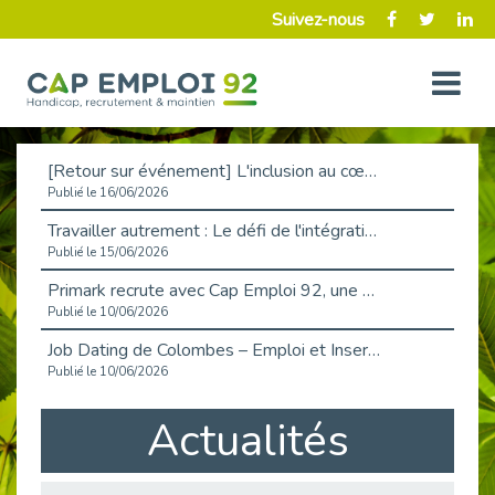
Suivez-nous
[Retour sur événement] L'inclusion au cœur de la Place de l'Emploi à La Défense !
Publié le 16/06/2026
Travailler autrement : Le défi de l'intégration des maladies chroniques en entreprise
Publié le 15/06/2026
Primark recrute avec Cap Emploi 92, une matinée couronnée de succès !
Publié le 10/06/2026
Job Dating de Colombes – Emploi et Insertion
Publié le 10/06/2026
Aborder l'entretien et la situation de handicap en toute confiance
Actualités
Publié le 09/06/2026
Retour sur l’atelier « Optimiser sa recherche d’emploi »
Publié le 02/06/2026