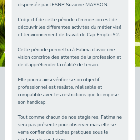
dispensée par l’ESRP Suzanne MASSON.
38 vidéos pour comprendre et agir durablement
Publié le 04/05/2026
L’objectif de cette période d’immersion est de
Le taux d’emploi direct dans la fonction publique dépasse 6 % en 2025
découvrir les différentes activités du métier visé
Publié le 04/05/2026
et l’environnement de travail de Cap Emploi 92.
L'alternance : un tremplin vers l'emploi aussi pour les personnes en situation de handicap
Publié le 01/05/2026
Cette période permettra à Fatima d’avoir une
Témoignage : Le parcours de Marc, 44 ans
vision concrète des attentes de la profession et
Publié le 30/04/2026
de d’appréhender la réalité de terrain.
L’Aménagement Raisonnable : Un Levier pour l’Équité
Publié le 29/04/2026
Elle pourra ainsi vérifier si son objectif
professionnel est réaliste, réalisable et
Optimiser son CV lorsqu’on est en situation de handicap
compatible avec les restrictions que lui impose
Publié le 29/04/2026
son handicap.
28 avril : Agir ensemble pour une culture de prévention au travail
Publié le 27/04/2026
Tout comme chacun de nos stagiaires, Fatima ne
Mobilisation pour l’alternance et le handicap
sera pas présente pour observer mais elle se
Publié le 24/04/2026
verra confier des tâches pratiques sous le
pilotage de son tuteur.
Handicap moteur et emploi : réussir ses recrutements vidéo