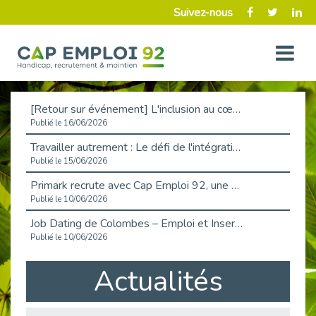
Suivez-nous
[Retour sur événement] L'inclusion au cœur de la Place de l'Emploi à La Défense !
Publié le 16/06/2026
Travailler autrement : Le défi de l'intégration des maladies chroniques en entreprise
Publié le 15/06/2026
Primark recrute avec Cap Emploi 92, une matinée couronnée de succès !
Publié le 10/06/2026
Job Dating de Colombes – Emploi et Insertion
Publié le 10/06/2026
Aborder l'entretien et la situation de handicap en toute confiance
Actualités
Publié le 09/06/2026
Retour sur l’atelier « Optimiser sa recherche d’emploi »
Publié le 02/06/2026