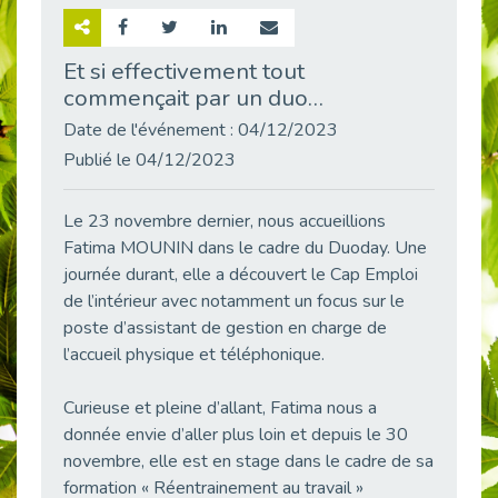
Retour sur la rencontre entre Cap Emploi 92 et Thales (Campus Meudon)
Publié le 02/06/2026
Et si effectivement tout
commençait par un duo…
Emploi & Handicap : Hachette Livre et Cap emploi 92 renforcent leur collaboration
Publié le 02/06/2026
Date de l'événement : 04/12/2023
Et si le handicap ne définissait plus la carrière ?
Publié le 04/12/2023
Publié le 30/05/2026
« Confiance en soi et acceptation du handicap » : un levier puissant vers l’emploi
Le 23 novembre dernier, nous accueillions
Publié le 22/05/2026
Fatima MOUNIN dans le cadre du Duoday. Une
journée durant, elle a découvert le Cap Emploi
Handicap et emploi : une matinée pour briser les tabous
Publié le 21/05/2026
de l’intérieur avec notamment un focus sur le
poste d’assistant de gestion en charge de
L’alternance : un levier stratégique pour recruter et inclure durablement
l’accueil physique et téléphonique.
Publié le 18/05/2026
Fibromyalgie : Quand la douleur invisible s’invite au bureau
Curieuse et pleine d’allant, Fatima nous a
Publié le 12/05/2026
donnée envie d’aller plus loin et depuis le 30
CAP EMPLOI 92 : L’inclusion portée à son sommet, bien au-delà des quotas
novembre, elle est en stage dans le cadre de sa
Publié le 12/05/2026
formation « Réentrainement au travail »