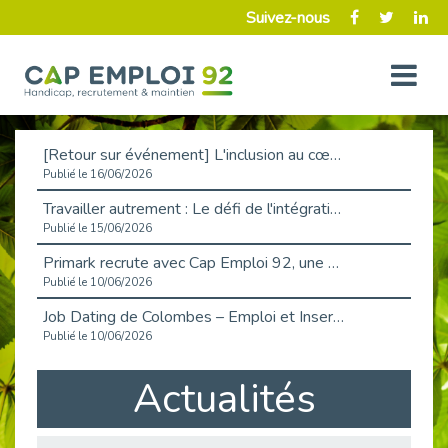
Suivez-nous
[Retour sur événement] L'inclusion au cœur de la Place de l'Emploi à La Défense !
Publié le 16/06/2026
Travailler autrement : Le défi de l'intégration des maladies chroniques en entreprise
Publié le 15/06/2026
Primark recrute avec Cap Emploi 92, une matinée couronnée de succès !
Publié le 10/06/2026
Job Dating de Colombes – Emploi et Insertion
Publié le 10/06/2026
Aborder l'entretien et la situation de handicap en toute confiance
Actualités
Publié le 09/06/2026
Retour sur l’atelier « Optimiser sa recherche d’emploi »
Publié le 02/06/2026