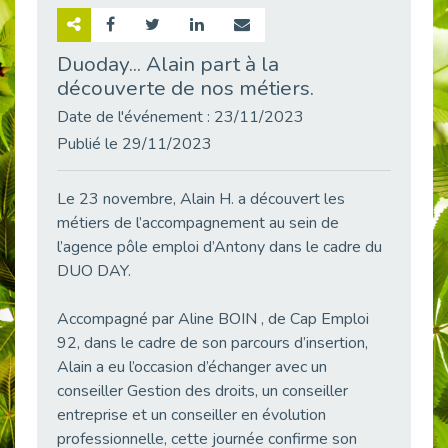
Retour sur la rencontre entre Cap Emploi 92 et Thales (Campus Meudon)
Publié le 02/06/2026
Duoday... Alain part à la
découverte de nos métiers.
Emploi & Handicap : Hachette Livre et Cap emploi 92 renforcent leur collaboration
Publié le 02/06/2026
Date de l'événement : 23/11/2023
Et si le handicap ne définissait plus la carrière ?
Publié le 29/11/2023
Publié le 30/05/2026
« Confiance en soi et acceptation du handicap » : un levier puissant vers l’emploi
Le 23 novembre, Alain H. a découvert les
Publié le 22/05/2026
métiers de l’accompagnement au sein de
l’agence pôle emploi d’Antony dans le cadre du
Handicap et emploi : une matinée pour briser les tabous
Publié le 21/05/2026
DUO DAY.
L’alternance : un levier stratégique pour recruter et inclure durablement
Accompagné par Aline BOIN , de Cap Emploi
Publié le 18/05/2026
92, dans le cadre de son parcours d’insertion,
Fibromyalgie : Quand la douleur invisible s’invite au bureau
Alain a eu l’occasion d’échanger avec un
Publié le 12/05/2026
conseiller Gestion des droits, un conseiller
CAP EMPLOI 92 : L’inclusion portée à son sommet, bien au-delà des quotas
entreprise et un conseiller en évolution
Publié le 12/05/2026
professionnelle, cette journée confirme son