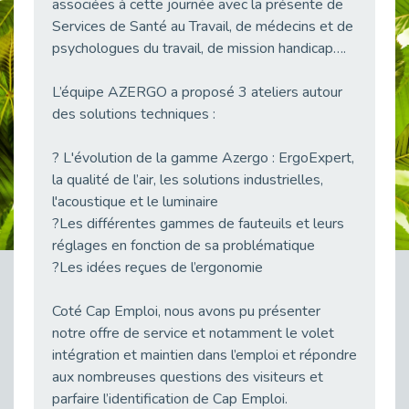
associées à cette journée avec la présente de
38 vidéos pour comprendre et agir durablement
Services de Santé au Travail, de médecins et de
Publié le 04/05/2026
psychologues du travail, de mission handicap….
Le taux d’emploi direct dans la fonction publique dépasse 6 % en 2025
Publié le 04/05/2026
L’équipe AZERGO a proposé 3 ateliers autour
L'alternance : un tremplin vers l'emploi aussi pour les personnes en situation de handicap
des solutions techniques :
Publié le 01/05/2026
? L'évolution de la gamme Azergo : ErgoExpert,
Témoignage : Le parcours de Marc, 44 ans
la qualité de l’air, les solutions industrielles,
Publié le 30/04/2026
l'acoustique et le luminaire
L’Aménagement Raisonnable : Un Levier pour l’Équité
?Les différentes gammes de fauteuils et leurs
Publié le 29/04/2026
réglages en fonction de sa problématique
Optimiser son CV lorsqu’on est en situation de handicap
?Les idées reçues de l’ergonomie
Publié le 29/04/2026
28 avril : Agir ensemble pour une culture de prévention au travail
Coté Cap Emploi, nous avons pu présenter
Publié le 27/04/2026
notre offre de service et notamment le volet
intégration et maintien dans l’emploi et répondre
Mobilisation pour l’alternance et le handicap
aux nombreuses questions des visiteurs et
Publié le 24/04/2026
parfaire l’identification de Cap Emploi.
Handicap moteur et emploi : réussir ses recrutements vidéo