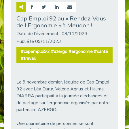
Retour sur la rencontre entre Cap Emploi 92 et Thales (Campus Meudon)
Publié le 02/06/2026
Cap Emploi 92 au « Rendez-Vous
de l’Ergonomie » à Meudon !
Emploi & Handicap : Hachette Livre et Cap emploi 92 renforcent leur collaboration
Publié le 02/06/2026
Date de l'événement : 09/11/2023
Et si le handicap ne définissait plus la carrière ?
Publié le 09/11/2023
Publié le 30/05/2026
#capemploi92 #azergo #ergonomie #santé
« Confiance en soi et acceptation du handicap » : un levier puissant vers l’emploi
#travail
Publié le 22/05/2026
Handicap et emploi : une matinée pour briser les tabous
Publié le 21/05/2026
Le 9 novembre dernier, l’équipe de Cap Emploi
L’alternance : un levier stratégique pour recruter et inclure durablement
92 avec Léa Durur, Valérie Agnus et Halima
Publié le 18/05/2026
DIARRA participait à la journée d'échanges et
Fibromyalgie : Quand la douleur invisible s’invite au bureau
de partage sur l'ergonomie organisée par notre
Publié le 12/05/2026
partenaire AZERGO.
CAP EMPLOI 92 : L’inclusion portée à son sommet, bien au-delà des quotas
Une quarantaine de personnes se sont
Publié le 12/05/2026