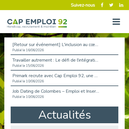
Suivez-nous
[Retour sur événement] L'inclusion au cœur de la Place de l'Emploi à La Défense !
Publié le 16/06/2026
Travailler autrement : Le défi de l'intégration des maladies chroniques en entreprise
Publié le 15/06/2026
Primark recrute avec Cap Emploi 92, une matinée couronnée de succès !
Publié le 10/06/2026
Job Dating de Colombes – Emploi et Insertion
Publié le 10/06/2026
Aborder l'entretien et la situation de handicap en toute confiance
Actualités
Publié le 09/06/2026
Retour sur l’atelier « Optimiser sa recherche d’emploi »
Publié le 02/06/2026