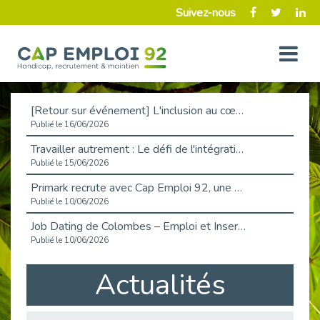
Suivez-nous
[Retour sur événement] L'inclusion au cœur de la Place de l'Emploi à La Défense !
Publié le 16/06/2026
Travailler autrement : Le défi de l'intégration des maladies chroniques en entreprise
Publié le 15/06/2026
Primark recrute avec Cap Emploi 92, une matinée couronnée de succès !
Publié le 10/06/2026
Job Dating de Colombes – Emploi et Insertion
Publié le 10/06/2026
Aborder l'entretien et la situation de handicap en toute confiance
Actualités
Publié le 09/06/2026
Retour sur l’atelier « Optimiser sa recherche d’emploi »
Publié le 02/06/2026