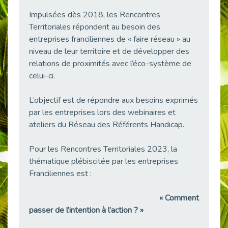
38 vidéos pour comprendre et agir durablement
Impulsées dès 2018, les Rencontres
Publié le 04/05/2026
Territoriales répondent au besoin des
Le taux d’emploi direct dans la fonction publique dépasse 6 % en 2025
entreprises franciliennes de « faire réseau » au
Publié le 04/05/2026
niveau de leur territoire et de développer des
L'alternance : un tremplin vers l'emploi aussi pour les personnes en situation de handicap
relations de proximités avec l’éco-système de
Publié le 01/05/2026
celui-ci.
Témoignage : Le parcours de Marc, 44 ans
L’objectif est de répondre aux besoins exprimés
Publié le 30/04/2026
par les entreprises lors des webinaires et
L’Aménagement Raisonnable : Un Levier pour l’Équité
ateliers du Réseau des Référents Handicap.
Publié le 29/04/2026
Optimiser son CV lorsqu’on est en situation de handicap
Pour les Rencontres Territoriales 2023, la
Publié le 29/04/2026
thématique plébiscitée par les entreprises
28 avril : Agir ensemble pour une culture de prévention au travail
Franciliennes est :
Publié le 27/04/2026
« Comment
Mobilisation pour l’alternance et le handicap
passer de l’intention à l’action ? »
Publié le 24/04/2026
Handicap moteur et emploi : réussir ses recrutements vidéo