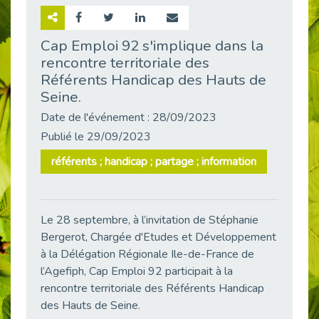
Retour sur la rencontre entre Cap Emploi 92 et Thales (Campus Meudon)
Publié le 02/06/2026
Cap Emploi 92 s'implique dans la
rencontre territoriale des
Emploi & Handicap : Hachette Livre et Cap emploi 92 renforcent leur collaboration
Publié le 02/06/2026
Référents Handicap des Hauts de
Seine.
Et si le handicap ne définissait plus la carrière ?
Publié le 30/05/2026
Date de l'événement : 28/09/2023
Publié le 29/09/2023
« Confiance en soi et acceptation du handicap » : un levier puissant vers l’emploi
Publié le 22/05/2026
référents ; handicap ; partage ; information
Handicap et emploi : une matinée pour briser les tabous
Publié le 21/05/2026
L’alternance : un levier stratégique pour recruter et inclure durablement
Le 28 septembre, à l’invitation de Stéphanie
Publié le 18/05/2026
Bergerot, Chargée d'Etudes et Développement
Fibromyalgie : Quand la douleur invisible s’invite au bureau
à la Délégation Régionale Ile-de-France de
Publié le 12/05/2026
l’Agefiph, Cap Emploi 92 participait à la
rencontre territoriale des Référents Handicap
CAP EMPLOI 92 : L’inclusion portée à son sommet, bien au-delà des quotas
des Hauts de Seine.
Publié le 12/05/2026