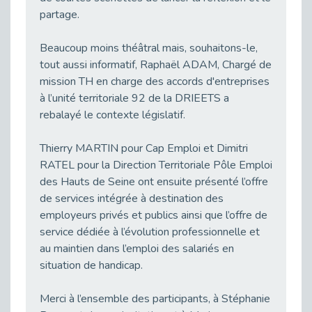
Publié le 11/04/2026
partage.
Transition Écologique : Les Cap Emploi 75,92 et 93 s’engagent pour un Numérique Responsable
Publié le 11/04/2026
Beaucoup moins théâtral mais, souhaitons-le,
Recrutement des seniors : Un levier de transformation pour les ETI franciliennes
tout aussi informatif, Raphaël ADAM, Chargé de
Publié le 11/04/2026
mission TH en charge des accords d'entreprises
à l’unité territoriale 92 de la DRIEETS a
"Dois-je préciser que je suis handicapé sur mon CV?"
rebalayé le contexte législatif.
Publié le 07/04/2026
Handicap psychique au travail : et si nous changions de regard - vidéo
Thierry MARTIN pour Cap Emploi et Dimitri
Publié le 03/04/2026
RATEL pour la Direction Territoriale Pôle Emploi
Avril, mois de l’accompagnement dans l’emploi avec Cap emploi.
des Hauts de Seine ont ensuite présenté l’offre
Publié le 01/04/2026
de services intégrée à destination des
Handicap invisible au travail : se taire ou parler? - vidéo
employeurs privés et publics ainsi que l’offre de
Publié le 31/03/2026
service dédiée à l’évolution professionnelle et
au maintien dans l’emploi des salariés en
Journée mondiale de sensibilisation à l’autisme
situation de handicap.
Publié le 31/03/2026
CDD de reconversion : un nouveau contrat pour sécuriser le changement de métier.
Merci à l’ensemble des participants, à Stéphanie
Publié le 30/03/2026