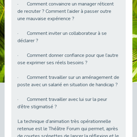
· Comment convaincre un manager réticent
Publié le 23/04/2026
de recruter ? Comment l’aider à passer outre
Témoignage : "Le maintien en emploi est un investissement, pas une contrainte."
une mauvaise expérience ?
Publié le 22/04/2026
L’équipe de Cap Emploi 92 s’agrandit : Bienvenue à Charmila, Khoudia et Fadila !
· Comment inviter un collaborateur à se
Publié le 20/04/2026
déclarer ?
[RETOUR SUR] Une session de recrutement inclusive réussie à Asnières !
· Comment donner confiance pour que l’autre
Publié le 20/04/2026
ose exprimer ses réels besoins ?
Emploi et Handicap : Une alliance de style entre Cap Emploi 92 et La Cravate Solidaire
Publié le 20/04/2026
· Comment travailler sur un aménagement de
Cap Emploi 92 s'engage pour la santé mentale : La formation PSSM au cœur de l'accompagnement
poste avec un salarié en situation de handicap ?
Publié le 13/04/2026
Recrutement et Handicap : Et si vous testiez avant de vous engager ?
· Comment travailler avec lui sur la peur
Publié le 13/04/2026
d’être stigmatisé ?
Journée mondiale de la maladie de Parkinson : Mieux comprendre pour mieux accompagner
La technique d’animation très opérationnelle
Publié le 11/04/2026
retenue est le Théâtre Forum qui permet, après
L’alternance pour tous : Cap Emploi 92 et Seine Ouest Entreprise et Emploi mobilisés à Boulogne-Billancourt
de courtes scénettes de lancer la réflexion et le