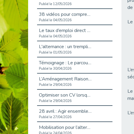
pro
Publié le 12/05/2026
de 
38 vidéos pour comprendre et agir durablement
Publié le 04/05/2026
Le 
Le taux d’emploi direct dans la fonction publique dépasse 6 % en 2025
Publié le 04/05/2026
L'alternance : un tremplin vers l'emploi aussi pour les personnes en situation de handicap
Publié le 01/05/2026
Témoignage : Le parcours de Marc, 44 ans
Publié le 30/04/2026
L’e
séc
L’Aménagement Raisonnable : Un Levier pour l’Équité
Publié le 29/04/2026
Le 
Optimiser son CV lorsqu’on est en situation de handicap
mal
Publié le 29/04/2026
28 avril : Agir ensemble pour une culture de prévention au travail
L’e
Publié le 27/04/2026
Mobilisation pour l’alternance et le handicap
Publié le 24/04/2026