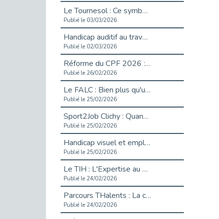
Le Tournesol : Ce symbole discret qui change la vie des personnes en situation de handicap invisible
Publié le 03/03/2026
Handicap auditif au travail : rendre l’invisible accessible
Publié le 02/03/2026
Réforme du CPF 2026 : Ce qui change ce printemps pour vos droits à la formation
Publié le 26/02/2026
Le FALC : Bien plus qu'une écriture, un levier d'inclusion
Publié le 25/02/2026
Sport2Job Clichy : Quand le terrain devient le plus beau des bureaux
Publié le 25/02/2026
Handicap visuel et emploi : lever les obstacles pour révéler les - vidéo
Publié le 25/02/2026
Le TIH : L'Expertise au Service de l'Inclusion
Publié le 24/02/2026
Parcours THalents : La complémentarité au service de l'Emploi.
Publié le 24/02/2026