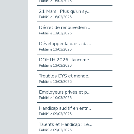
Publié le 16/03/2026
21 Mars : Plus qu’un symbole, un engagement pour l’inclusion
Publié le 16/03/2026
Décret de renouvellement de l'aide aux employeurs d'apprentis
Publié le 13/03/2026
Développer la pair-aidance en santé mentale : guide pour les employeurs
Publié le 13/03/2026
DOETH 2026 : lancement de la campagne pour les employeurs publics
Publié le 13/03/2026
Troubles DYS et monde du travail : mieux comprendre pour mieux accompagner _ vidéo
Publié le 13/03/2026
Employeurs privés et publics : vigilance face aux démarchages liés à l’OETH en 2026
Publié le 10/03/2026
Handicap auditif en entreprise, aménagements pour sécuriser la communication - vidéo
Publié le 09/03/2026
Talents et Handicap : Le Top 10 des métiers plébiscités dans les Hauts-de-Seine
Publié le 09/03/2026