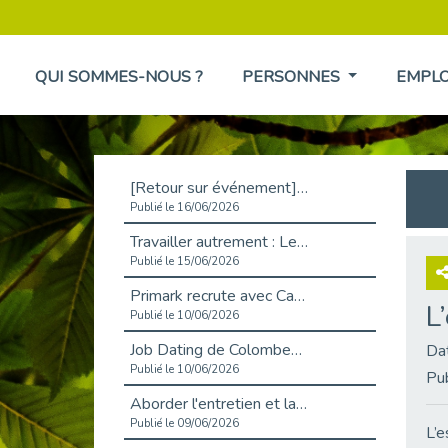
QUI SOMMES-NOUS ?
PERSONNES
EMPL
[Retour sur événement] L'inclusion au cœur de la Place de l'Emploi à La Défense !
Publié le 16/06/2026
Travailler autrement : Le défi de l'intégration des maladies chroniques en entreprise
Publié le 15/06/2026
Primark recrute avec Cap Emploi 92, une matinée couronnée de succès !
L
Publié le 10/06/2026
Job Dating de Colombes – Emploi et Insertion
Da
Publié le 10/06/2026
Pu
Aborder l'entretien et la situation de handicap en toute confiance
Publié le 09/06/2026
L’e