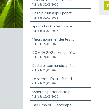
CDD de reconversion : un nouveau contrat pour sécuriser le changement de métier.
Publié le 30/03/2026
R
Besoin d’un appui ponctuel expertise handicap ?
Publié le 30/03/2026
Sport2Job Clichy : une édition altoséquanaise avec Cap Emploi 92.
Publié le 30/03/2026
Mieux appréhender les enjeux du handicap singulier en entreprise - vidéo
Publié le 27/03/2026
DOETH 2025: Fin de l'écrêtement
Publié le 24/03/2026
Déclarer son handicap à son employeur : un levier professionnel ?
Publié le 23/03/2026
Le silence, l’autre face du recrutement : un appel au respect des candidats.
Publié le 23/03/2026
Synergie partenariale pour l'Inclusion Professionnelle chez Orange
Publié le 16/03/2026
Cap Emploi : L'accompagnement EXH c’est quoi ?