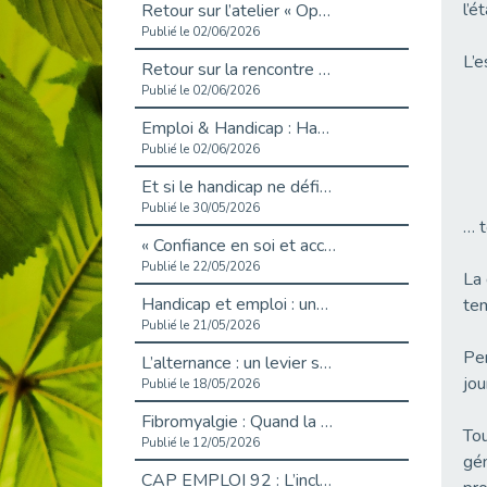
l’é
Retour sur l’atelier « Optimiser sa recherche d’emploi »
Publié le 02/06/2026
L’e
Retour sur la rencontre entre Cap Emploi 92 et Thales (Campus Meudon)
Publié le 02/06/2026
Emploi & Handicap : Hachette Livre et Cap emploi 92 renforcent leur collaboration
Publié le 02/06/2026
Et si le handicap ne définissait plus la carrière ?
Publié le 30/05/2026
… t
« Confiance en soi et acceptation du handicap » : un levier puissant vers l’emploi
Publié le 22/05/2026
La 
Handicap et emploi : une matinée pour briser les tabous
tem
Publié le 21/05/2026
Pen
L’alternance : un levier stratégique pour recruter et inclure durablement
jou
Publié le 18/05/2026
Fibromyalgie : Quand la douleur invisible s’invite au bureau
Tou
Publié le 12/05/2026
gén
CAP EMPLOI 92 : L’inclusion portée à son sommet, bien au-delà des quotas