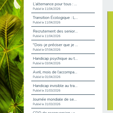
L’alternance pour tous : Cap Emploi 92 et Seine Ouest Entreprise et Emploi mobilisés à Boulogne-Billancourt
Publié le 11/04/2026
Transition Écologique : Les Cap Emploi 75,92 et 93 s’engagent pour un Numérique Responsable
Publié le 11/04/2026
Recrutement des seniors : Un levier de transformation pour les ETI franciliennes
Publié le 11/04/2026
"Dois-je préciser que je suis handicapé sur mon CV?"
Publié le 07/04/2026
Handicap psychique au travail : et si nous changions de regard - vidéo
Publié le 03/04/2026
Avril, mois de l’accompagnement dans l’emploi avec Cap emploi.
Publié le 01/04/2026
Handicap invisible au travail : se taire ou parler? - vidéo
Publié le 31/03/2026
Journée mondiale de sensibilisation à l’autisme
Publié le 31/03/2026