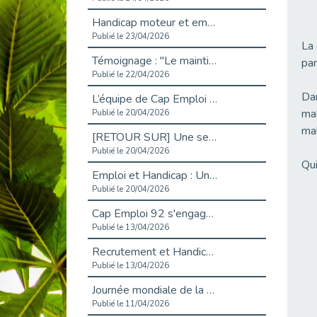
Handicap moteur et emploi : réussir ses recrutements vidéo
Publié le 23/04/2026
La 
Témoignage : "Le maintien en emploi est un investissement, pas une contrainte."
par
Publié le 22/04/2026
Dan
L’équipe de Cap Emploi 92 s’agrandit : Bienvenue à Charmila, Khoudia et Fadila !
mal
Publié le 20/04/2026
mal
[RETOUR SUR] Une session de recrutement inclusive réussie à Asnières !
Publié le 20/04/2026
Qui
Emploi et Handicap : Une alliance de style entre Cap Emploi 92 et La Cravate Solidaire
Publié le 20/04/2026
Cap Emploi 92 s'engage pour la santé mentale : La formation PSSM au cœur de l'accompagnement
Publié le 13/04/2026
Recrutement et Handicap : Et si vous testiez avant de vous engager ?
Publié le 13/04/2026
Journée mondiale de la maladie de Parkinson : Mieux comprendre pour mieux accompagner
Publié le 11/04/2026