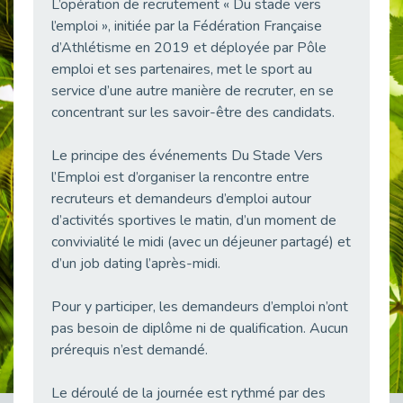
L’opération de recrutement « Du stade vers
38 vidéos pour comprendre et agir durablement
l’emploi », initiée par la Fédération Française
Publié le 04/05/2026
d’Athlétisme en 2019 et déployée par Pôle
Le taux d’emploi direct dans la fonction publique dépasse 6 % en 2025
emploi et ses partenaires, met le sport au
Publié le 04/05/2026
service d’une autre manière de recruter, en se
L'alternance : un tremplin vers l'emploi aussi pour les personnes en situation de handicap
concentrant sur les savoir-être des candidats.
Publié le 01/05/2026
Le principe des événements Du Stade Vers
Témoignage : Le parcours de Marc, 44 ans
l’Emploi est d’organiser la rencontre entre
Publié le 30/04/2026
recruteurs et demandeurs d’emploi autour
L’Aménagement Raisonnable : Un Levier pour l’Équité
d’activités sportives le matin, d’un moment de
Publié le 29/04/2026
convivialité le midi (avec un déjeuner partagé) et
Optimiser son CV lorsqu’on est en situation de handicap
d’un job dating l’après-midi.
Publié le 29/04/2026
28 avril : Agir ensemble pour une culture de prévention au travail
Pour y participer, les demandeurs d’emploi n’ont
Publié le 27/04/2026
pas besoin de diplôme ni de qualification. Aucun
prérequis n’est demandé.
Mobilisation pour l’alternance et le handicap
Publié le 24/04/2026
Le déroulé de la journée est rythmé par des
Handicap moteur et emploi : réussir ses recrutements vidéo