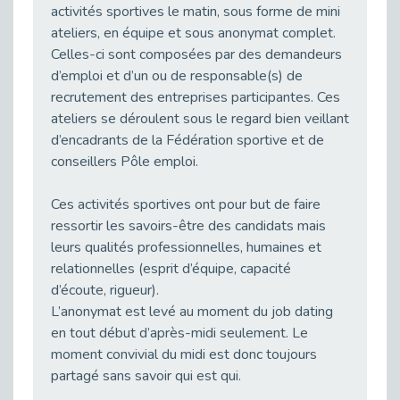
activités sportives le matin, sous forme de mini
Publié le 23/04/2026
ateliers, en équipe et sous anonymat complet.
Témoignage : "Le maintien en emploi est un investissement, pas une contrainte."
Celles-ci sont composées par des demandeurs
Publié le 22/04/2026
d’emploi et d’un ou de responsable(s) de
L’équipe de Cap Emploi 92 s’agrandit : Bienvenue à Charmila, Khoudia et Fadila !
recrutement des entreprises participantes. Ces
Publié le 20/04/2026
ateliers se déroulent sous le regard bien veillant
d’encadrants de la Fédération sportive et de
[RETOUR SUR] Une session de recrutement inclusive réussie à Asnières !
conseillers Pôle emploi.
Publié le 20/04/2026
Emploi et Handicap : Une alliance de style entre Cap Emploi 92 et La Cravate Solidaire
Ces activités sportives ont pour but de faire
Publié le 20/04/2026
ressortir les savoirs-être des candidats mais
Cap Emploi 92 s'engage pour la santé mentale : La formation PSSM au cœur de l'accompagnement
leurs qualités professionnelles, humaines et
Publié le 13/04/2026
relationnelles (esprit d’équipe, capacité
Recrutement et Handicap : Et si vous testiez avant de vous engager ?
d’écoute, rigueur).
Publié le 13/04/2026
L’anonymat est levé au moment du job dating
en tout début d’après-midi seulement. Le
Journée mondiale de la maladie de Parkinson : Mieux comprendre pour mieux accompagner
moment convivial du midi est donc toujours
Publié le 11/04/2026
partagé sans savoir qui est qui.
L’alternance pour tous : Cap Emploi 92 et Seine Ouest Entreprise et Emploi mobilisés à Boulogne-Billancourt