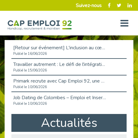
Suivez-nous
[Retour sur événement] L'inclusion au cœur de la Place de l'Emploi à La Défense !
Publié le 16/06/2026
Travailler autrement : Le défi de l'intégration des maladies chroniques en entreprise
Publié le 15/06/2026
Primark recrute avec Cap Emploi 92, une matinée couronnée de succès !
Publié le 10/06/2026
Job Dating de Colombes – Emploi et Insertion
Publié le 10/06/2026
Aborder l'entretien et la situation de handicap en toute confiance
Actualités
Publié le 09/06/2026
Retour sur l’atelier « Optimiser sa recherche d’emploi »
Publié le 02/06/2026