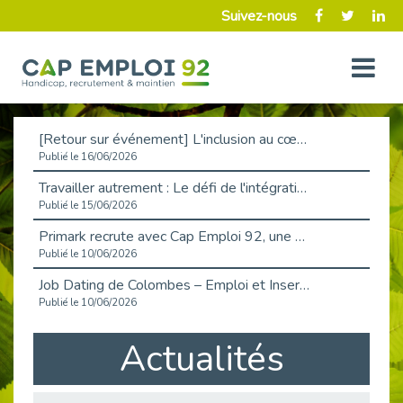
Suivez-nous
[Retour sur événement] L'inclusion au cœur de la Place de l'Emploi à La Défense !
Publié le 16/06/2026
Travailler autrement : Le défi de l'intégration des maladies chroniques en entreprise
Publié le 15/06/2026
Primark recrute avec Cap Emploi 92, une matinée couronnée de succès !
Publié le 10/06/2026
Job Dating de Colombes – Emploi et Insertion
Publié le 10/06/2026
Aborder l'entretien et la situation de handicap en toute confiance
Actualités
Publié le 09/06/2026
Retour sur l’atelier « Optimiser sa recherche d’emploi »
Publié le 02/06/2026