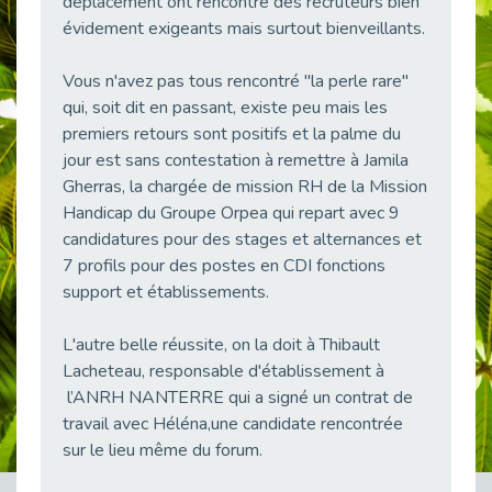
déplacement ont rencontré des recruteurs bien
38 vidéos pour comprendre et agir durablement
évidement exigeants mais surtout bienveillants.
Publié le 04/05/2026
Le taux d’emploi direct dans la fonction publique dépasse 6 % en 2025
Vous n'avez pas tous rencontré "la perle rare"
Publié le 04/05/2026
qui, soit dit en passant, existe peu mais les
premiers retours sont positifs et la palme du
L'alternance : un tremplin vers l'emploi aussi pour les personnes en situation de handicap
Publié le 01/05/2026
jour est sans contestation à remettre à Jamila
Gherras, la chargée de mission RH de la Mission
Témoignage : Le parcours de Marc, 44 ans
Handicap du Groupe Orpea qui repart avec 9
Publié le 30/04/2026
candidatures pour des stages et alternances et
L’Aménagement Raisonnable : Un Levier pour l’Équité
7 profils pour des postes en CDI fonctions
Publié le 29/04/2026
support et établissements.
Optimiser son CV lorsqu’on est en situation de handicap
Publié le 29/04/2026
L'autre belle réussite, on la doit à Thibault
Lacheteau, responsable d'établissement à
28 avril : Agir ensemble pour une culture de prévention au travail
Publié le 27/04/2026
l’ANRH NANTERRE qui a signé un contrat de
travail avec Héléna,une candidate rencontrée
Mobilisation pour l’alternance et le handicap
sur le lieu même du forum.
Publié le 24/04/2026
Handicap moteur et emploi : réussir ses recrutements vidéo