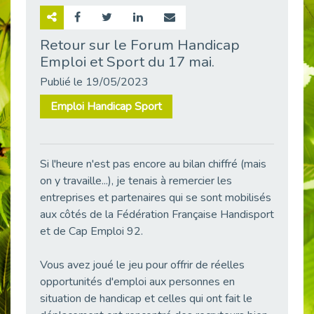
Retour sur la rencontre entre Cap Emploi 92 et Thales (Campus Meudon)
Publié le 02/06/2026
Retour sur le Forum Handicap
Emploi et Sport du 17 mai.
Emploi & Handicap : Hachette Livre et Cap emploi 92 renforcent leur collaboration
Publié le 02/06/2026
Publié le 19/05/2023
Et si le handicap ne définissait plus la carrière ?
Emploi Handicap Sport
Publié le 30/05/2026
« Confiance en soi et acceptation du handicap » : un levier puissant vers l’emploi
Publié le 22/05/2026
Si l'heure n'est pas encore au bilan chiffré (mais
Handicap et emploi : une matinée pour briser les tabous
on y travaille...), je tenais à remercier les
Publié le 21/05/2026
entreprises et partenaires qui se sont mobilisés
L’alternance : un levier stratégique pour recruter et inclure durablement
aux côtés de la Fédération Française Handisport
Publié le 18/05/2026
et de Cap Emploi 92.
Fibromyalgie : Quand la douleur invisible s’invite au bureau
Publié le 12/05/2026
Vous avez joué le jeu pour offrir de réelles
opportunités d'emploi aux personnes en
CAP EMPLOI 92 : L’inclusion portée à son sommet, bien au-delà des quotas
situation de handicap et celles qui ont fait le
Publié le 12/05/2026