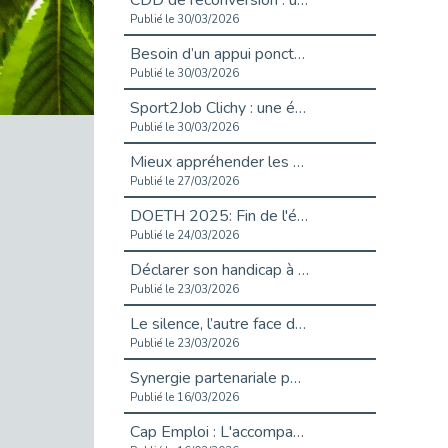
CDD de reconversion : un nouveau contrat pour sécuriser le changement de métier.
Publié le 30/03/2026
Besoin d’un appui ponctuel expertise handicap ?
Publié le 30/03/2026
Sport2Job Clichy : une édition altoséquanaise avec Cap Emploi 92.
Publié le 30/03/2026
Mieux appréhender les enjeux du handicap singulier en entreprise - vidéo
Publié le 27/03/2026
DOETH 2025: Fin de l'écrêtement
Publié le 24/03/2026
Déclarer son handicap à son employeur : un levier professionnel ?
Publié le 23/03/2026
Le silence, l’autre face du recrutement : un appel au respect des candidats.
Publié le 23/03/2026
Synergie partenariale pour l'Inclusion Professionnelle chez Orange
Publié le 16/03/2026
Cap Emploi : L'accompagnement EXH c’est quoi ?