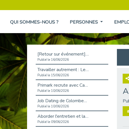
QUI SOMMES-NOUS ?
PERSONNES
EMPL
[Retour sur événement] L'inclusion au cœur de la Place de l'Emploi à La Défense !
Publié le 16/06/2026
Travailler autrement : Le défi de l'intégration des maladies chroniques en entreprise
Publié le 15/06/2026
Primark recrute avec Cap Emploi 92, une matinée couronnée de succès !
A
Publié le 10/06/2026
Job Dating de Colombes – Emploi et Insertion
Pu
Publié le 10/06/2026
a
Aborder l'entretien et la situation de handicap en toute confiance
Publié le 09/06/2026