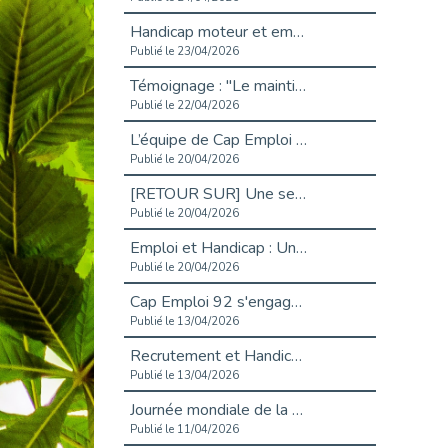
Handicap moteur et emploi : réussir ses recrutements vidéo
Publié le 23/04/2026
Témoignage : "Le maintien en emploi est un investissement, pas une contrainte."
Publié le 22/04/2026
L’équipe de Cap Emploi 92 s’agrandit : Bienvenue à Charmila, Khoudia et Fadila !
Publié le 20/04/2026
[RETOUR SUR] Une session de recrutement inclusive réussie à Asnières !
Publié le 20/04/2026
Emploi et Handicap : Une alliance de style entre Cap Emploi 92 et La Cravate Solidaire
Publié le 20/04/2026
Cap Emploi 92 s'engage pour la santé mentale : La formation PSSM au cœur de l'accompagnement
Publié le 13/04/2026
Recrutement et Handicap : Et si vous testiez avant de vous engager ?
Publié le 13/04/2026
Journée mondiale de la maladie de Parkinson : Mieux comprendre pour mieux accompagner
Publié le 11/04/2026