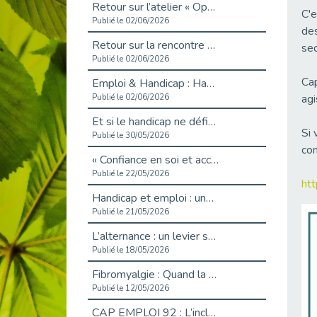
Retour sur l’atelier « Optimiser sa recherche d’emploi »
C'e
Publié le 02/06/2026
des
Retour sur la rencontre entre Cap Emploi 92 et Thales (Campus Meudon)
sec
Publié le 02/06/2026
Cap
Emploi & Handicap : Hachette Livre et Cap emploi 92 renforcent leur collaboration
agi
Publié le 02/06/2026
Et si le handicap ne définissait plus la carrière ?
Si 
Publié le 30/05/2026
con
« Confiance en soi et acceptation du handicap » : un levier puissant vers l’emploi
Publié le 22/05/2026
htt
Handicap et emploi : une matinée pour briser les tabous
Publié le 21/05/2026
L’alternance : un levier stratégique pour recruter et inclure durablement
Publié le 18/05/2026
Fibromyalgie : Quand la douleur invisible s’invite au bureau
Publié le 12/05/2026
CAP EMPLOI 92 : L’inclusion portée à son sommet, bien au-delà des quotas