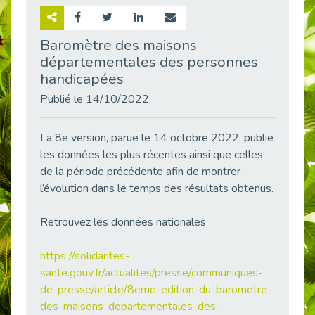
Retour sur la rencontre entre Cap Emploi 92 et Thales (Campus Meudon)
Publié le 02/06/2026
Baromètre des maisons
départementales des personnes
Emploi & Handicap : Hachette Livre et Cap emploi 92 renforcent leur collaboration
Publié le 02/06/2026
handicapées
Et si le handicap ne définissait plus la carrière ?
Publié le 14/10/2022
Publié le 30/05/2026
« Confiance en soi et acceptation du handicap » : un levier puissant vers l’emploi
La 8e version, parue le 14 octobre 2022, publie
Publié le 22/05/2026
les données les plus récentes ainsi que celles
de la période précédente afin de montrer
Handicap et emploi : une matinée pour briser les tabous
l’évolution dans le temps des résultats obtenus.
Publié le 21/05/2026
L’alternance : un levier stratégique pour recruter et inclure durablement
Retrouvez les données nationales
Publié le 18/05/2026
Fibromyalgie : Quand la douleur invisible s’invite au bureau
https://solidarites-
Publié le 12/05/2026
sante.gouv.fr/actualites/presse/communiques-
CAP EMPLOI 92 : L’inclusion portée à son sommet, bien au-delà des quotas
de-presse/article/8eme-edition-du-barometre-
Publié le 12/05/2026
des-maisons-departementales-des-