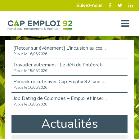
Suivez-nous
[Retour sur événement] L'inclusion au cœur de la Place de l'Emploi à La Défense !
Publié le 16/06/2026
Travailler autrement : Le défi de l'intégration des maladies chroniques en entreprise
Publié le 15/06/2026
Primark recrute avec Cap Emploi 92, une matinée couronnée de succès !
Publié le 10/06/2026
Job Dating de Colombes – Emploi et Insertion
Publié le 10/06/2026
Aborder l'entretien et la situation de handicap en toute confiance
Actualités
Publié le 09/06/2026
Retour sur l’atelier « Optimiser sa recherche d’emploi »
Publié le 02/06/2026