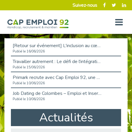
Suivez-nous
[Retour sur événement] L'inclusion au cœur de la Place de l'Emploi à La Défense !
Publié le 16/06/2026
Travailler autrement : Le défi de l'intégration des maladies chroniques en entreprise
Publié le 15/06/2026
Primark recrute avec Cap Emploi 92, une matinée couronnée de succès !
Publié le 10/06/2026
Job Dating de Colombes – Emploi et Insertion
Publié le 10/06/2026
Aborder l'entretien et la situation de handicap en toute confiance
Actualités
Publié le 09/06/2026
Retour sur l’atelier « Optimiser sa recherche d’emploi »
Publié le 02/06/2026