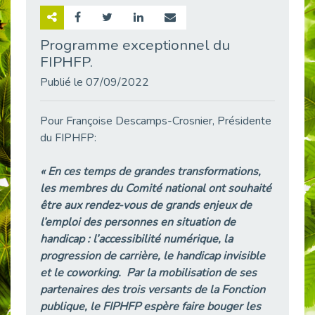
Retour sur la rencontre entre Cap Emploi 92 et Thales (Campus Meudon)
Publié le 02/06/2026
Programme exceptionnel du
FIPHFP.
Emploi & Handicap : Hachette Livre et Cap emploi 92 renforcent leur collaboration
Publié le 02/06/2026
Publié le 07/09/2022
Et si le handicap ne définissait plus la carrière ?
Publié le 30/05/2026
Pour Françoise Descamps-Crosnier, Présidente
« Confiance en soi et acceptation du handicap » : un levier puissant vers l’emploi
du FIPHFP:
Publié le 22/05/2026
« En ces temps de grandes transformations,
Handicap et emploi : une matinée pour briser les tabous
les membres du Comité national ont souhaité
Publié le 21/05/2026
être aux rendez-vous de grands enjeux de
L’alternance : un levier stratégique pour recruter et inclure durablement
l’emploi des personnes en situation de
Publié le 18/05/2026
handicap : l’accessibilité numérique, la
Fibromyalgie : Quand la douleur invisible s’invite au bureau
progression de carrière, le handicap invisible
Publié le 12/05/2026
et le coworking. Par la mobilisation de ses
CAP EMPLOI 92 : L’inclusion portée à son sommet, bien au-delà des quotas
partenaires des trois versants de la Fonction
Publié le 12/05/2026
publique, le FIPHFP espère faire bouger les