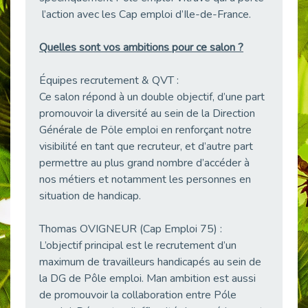
Publié le 11/04/2026
l’action avec les Cap emploi d’Ile-de-France.
Transition Écologique : Les Cap Emploi 75,92 et 93 s’engagent pour un Numérique Responsable
Publié le 11/04/2026
Quelles sont vos ambitions pour ce salon ?
Recrutement des seniors : Un levier de transformation pour les ETI franciliennes
Publié le 11/04/2026
Équipes recrutement & QVT :
Ce salon répond à un double objectif, d’une part
"Dois-je préciser que je suis handicapé sur mon CV?"
promouvoir la diversité au sein de la Direction
Publié le 07/04/2026
Générale de Pöle emploi en renforçant notre
Handicap psychique au travail : et si nous changions de regard - vidéo
visibilité en tant que recruteur, et d’autre part
Publié le 03/04/2026
permettre au plus grand nombre d’accéder à
Avril, mois de l’accompagnement dans l’emploi avec Cap emploi.
nos métiers et notamment les personnes en
Publié le 01/04/2026
situation de handicap.
Handicap invisible au travail : se taire ou parler? - vidéo
Publié le 31/03/2026
Thomas OVIGNEUR (Cap Emploi 75) :
L’objectif principal est le recrutement d’un
Journée mondiale de sensibilisation à l’autisme
maximum de travailleurs handicapés au sein de
Publié le 31/03/2026
la DG de Pôle emploi. Man ambition est aussi
CDD de reconversion : un nouveau contrat pour sécuriser le changement de métier.
de promouvoir la collaboration entre Póle
Publié le 30/03/2026