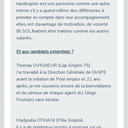
Arrêt de travail et maintien en emploi
handicapée est une personne comme une autre,
Publié le 09/02/2026
mëme s’il y a quand même des différences à
prendre en compte dans Ieur accompagnement,
Parler de son handicap en entretien d’embauche ne relève ni d’une obligation légale ni d’un aveu intime - vidéo
elles ont clavantage de motivation, de volonté
Publié le 09/02/2026
Bt SOLJhaitent ëtre traitées comme les autres
Quel salaire pour les alternants en 2026 ?
salariés.
Publié le 06/02/2026
Succès pour nos webinaires Fonction publique et handicap
Et aux candidats potentiels ?
Publié le 06/02/2026
Un nouveau motif de CDD figure dans le Code du travail : le CDD « de reconversion »
Thomas OVIGNEUR (Cap Emploi 75) :
Publié le 05/02/2026
J’ai travaillé à la Direction Générale de l’ANPE
avant la création de Pöle emploi et 21 ans
Immersion Facilitée -Comment utiliser la plateforme ?
après, je me souviens encore de la bienveillance
Publié le 05/02/2026
et du sérieux de chaque agent dLl Siège.
Nouvelles technologies et handicap : vers un travail plus accessible
Postulez sans hésiter.
Publié le 04/02/2026
Bientôt le séminaire national des équipes Cap emploi !
Publié le 03/02/2026
Madjouba OTMANI (Pôle Emploi)
On est passé du bureau au stade pour favoriser les recrutements
ll y a de nombreux postes à pourvoir sur ce