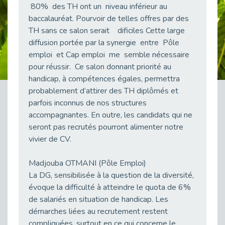
21 Mars : Plus qu’un symbole, un engagement pour l’inclusion
80% des TH ont un niveau inférieur au
Publié le 16/03/2026
baccalauréat. Pourvoir de telles offres par des
Décret de renouvellement de l'aide aux employeurs d'apprentis
TH sans ce salon serait dificiles Cette large
Publié le 13/03/2026
diffusion portée par la synergie entre Pôle
emploi et Cap emploi me semble nécessaire
Développer la pair-aidance en santé mentale : guide pour les employeurs
pour réussir. Ce salon donnant priorité au
Publié le 13/03/2026
handicap, à compétences égales, permettra
DOETH 2026 : lancement de la campagne pour les employeurs publics
probablement d’attirer des TH diplômés et
Publié le 13/03/2026
parfois inconnus de nos structures
Troubles DYS et monde du travail : mieux comprendre pour mieux accompagner _ vidéo
accompagnantes. En outre, les candidats qui ne
Publié le 13/03/2026
seront pas recrutés pourront alimenter notre
Employeurs privés et publics : vigilance face aux démarchages liés à l’OETH en 2026
vivier de CV.
Publié le 10/03/2026
Madjouba OTMANI (Pôle Emploi)
Handicap auditif en entreprise, aménagements pour sécuriser la communication - vidéo
La DG, sensibilisée à la question de la diversité,
Publié le 09/03/2026
évoque la difficulté à atteindre le quota de 6%
Talents et Handicap : Le Top 10 des métiers plébiscités dans les Hauts-de-Seine
de salariés en situation de handicap. Les
Publié le 09/03/2026
démarches liées au recrutement restent
Le Tournesol : Ce symbole discret qui change la vie des personnes en situation de handicap invisible
compliquées, surtout en ce qui concerne le