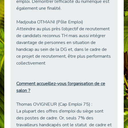
emploi. Démontrer l’efficacité du numérique est
Besoin d’un appui ponctuel expertise handicap ?
également une finalité.
Publié le 30/03/2026
Sport2Job Clichy : une édition altoséquanaise avec Cap Emploi 92.
Madjouba OTMANI (Pôle Emploi)
Publié le 30/03/2026
Atteindre au plus près l’objectif de recrutement
de candidats reconnus TH mais aussi intégrer
Mieux appréhender les enjeux du handicap singulier en entreprise - vidéo
davantage de personnes en situation de
Publié le 27/03/2026
handicap au sein de la DG et, dans le cadre de
DOETH 2025: Fin de l'écrêtement
ce projet de recrutement, être plus performants
Publié le 24/03/2026
collectivement
Déclarer son handicap à son employeur : un levier professionnel ?
Publié le 23/03/2026
Le silence, l’autre face du recrutement : un appel au respect des candidats.
Comment accueillez-vous l’organisation de ce
Publié le 23/03/2026
salon ?
Synergie partenariale pour l'Inclusion Professionnelle chez Orange
Thomas OVIGNEUR (Cap Emploi 75) :
Publié le 16/03/2026
La plupart des offres d’empIoi du siège sont
Cap Emploi : L'accompagnement EXH c’est quoi ?
des postes de cadre. Or, seuls 7% des
Publié le 16/03/2026
travailleurs handicapés ont le statut de cadre et