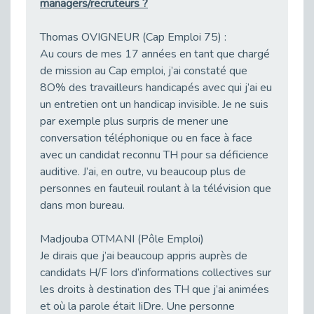
managers/recruteurs ?
Sensibilisation des équipes de France Travail Antony à l’offre de services de Cap emploi
Publié le 19/02/2026
Thomas OVIGNEUR (Cap Emploi 75) :
Au cours de mes 17 années en tant que chargé
L’acculturation des collaborateurs de France Travail se poursuit sur les Hauts de Seine.
de mission au Cap emploi, j’ai constaté que
Publié le 19/02/2026
8O% des travailleurs handicapés avec qui j’ai eu
Réunion des Teams TH du bassin GPSO : cap sur 2026
un entretien ont un handicap invisible. Je ne suis
Publié le 18/02/2026
par exemple plus surpris de mener une
Châtillon : Un franc succès pour le forum « Réussir Sans Attendre »
conversation téléphonique ou en face à face
Publié le 16/02/2026
avec un candidat reconnu TH pour sa déficience
Rédiger un CV et une lettre de motivation pour la fonction publique ne s’improvise pas - vidéo
auditive. J’ai, en outre, vu beaucoup plus de
Publié le 13/02/2026
personnes en fauteuil roulant à la télévision que
dans mon bureau.
Synergie entre Cap Emploi 92 et l'Espace Insertion de Boulogne
Publié le 12/02/2026
Madjouba OTMANI (Pôle Emploi)
Un nouvel outil gratuit d'autodiagnostic sur l'emploi et le handicap pour les employeurs
Je dirais que j’ai beaucoup appris auprès de
Publié le 12/02/2026
candidats H/F Iors d’informations collectives sur
Prévention des TMS : les subventions du Fipu en 2026
les droits à destination des TH que j’ai animées
Publié le 09/02/2026
et où la parole était IiDre. Une personne