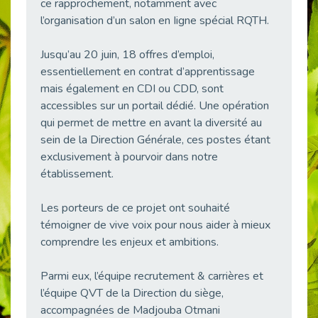
ce rapprochement, notamment avec
38 vidéos pour comprendre et agir durablement
l’organisation d’un salon en Iigne spécial RQTH.
Publié le 04/05/2026
Le taux d’emploi direct dans la fonction publique dépasse 6 % en 2025
Jusqu’au 20 juin, 18 offres d’emploi,
Publié le 04/05/2026
essentiellement en contrat d’apprentissage
L'alternance : un tremplin vers l'emploi aussi pour les personnes en situation de handicap
mais également en CDI ou CDD, sont
Publié le 01/05/2026
accessibles sur un portail dédié. Une opération
qui permet de mettre en avant la diversité au
Témoignage : Le parcours de Marc, 44 ans
sein de la Direction Générale, ces postes étant
Publié le 30/04/2026
exclusivement à pourvoir dans notre
L’Aménagement Raisonnable : Un Levier pour l’Équité
établissement.
Publié le 29/04/2026
Optimiser son CV lorsqu’on est en situation de handicap
Les porteurs de ce projet ont souhaité
Publié le 29/04/2026
témoigner de vive voix pour nous aider à mieux
28 avril : Agir ensemble pour une culture de prévention au travail
comprendre les enjeux et ambitions.
Publié le 27/04/2026
Parmi eux, l’équipe recrutement & carrières et
Mobilisation pour l’alternance et le handicap
l’équipe QVT de la Direction du siège,
Publié le 24/04/2026
accompagnées de Madjouba Otmani
Handicap moteur et emploi : réussir ses recrutements vidéo