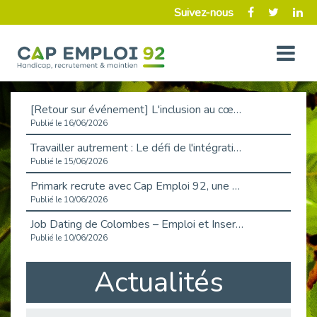
Suivez-nous
[Retour sur événement] L'inclusion au cœur de la Place de l'Emploi à La Défense !
Publié le 16/06/2026
Travailler autrement : Le défi de l'intégration des maladies chroniques en entreprise
Publié le 15/06/2026
Primark recrute avec Cap Emploi 92, une matinée couronnée de succès !
Publié le 10/06/2026
Job Dating de Colombes – Emploi et Insertion
Publié le 10/06/2026
Aborder l'entretien et la situation de handicap en toute confiance
Actualités
Publié le 09/06/2026
Retour sur l’atelier « Optimiser sa recherche d’emploi »
Publié le 02/06/2026