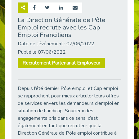
Retour sur la rencontre entre Cap Emploi 92 et Thales (Campus Meudon)
Publié le 02/06/2026
La Direction Générale de Pôle
Emploi recrute avec les Cap
Emploi & Handicap : Hachette Livre et Cap emploi 92 renforcent leur collaboration
Publié le 02/06/2026
Emploi Franciliens
Et si le handicap ne définissait plus la carrière ?
Date de l'événement : 07/06/2022
Publié le 30/05/2026
Publié le 07/06/2022
« Confiance en soi et acceptation du handicap » : un levier puissant vers l’emploi
Recrutement Partenariat Employeur
Publié le 22/05/2026
Handicap et emploi : une matinée pour briser les tabous
Publié le 21/05/2026
Depuis l’été dernier Pôle emploi et Cap emploi
L’alternance : un levier stratégique pour recruter et inclure durablement
se rapprochent pour mieux articuler leurs offres
Publié le 18/05/2026
de services envers les demandeurs d’emploi en
Fibromyalgie : Quand la douleur invisible s’invite au bureau
situation de handicap. Soucieux des
Publié le 12/05/2026
engagements pris dans ce sens, c’est
également en tant que recruteur que la
CAP EMPLOI 92 : L’inclusion portée à son sommet, bien au-delà des quotas
Direction Générale de Pôle emploi contribue à
Publié le 12/05/2026