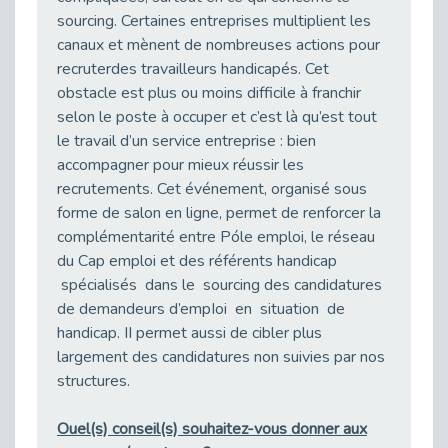
Publié le 03/03/2026
sourcing. Certaines entreprises multiplient les
Handicap auditif au travail : rendre l’invisible accessible
canaux et mènent de nombreuses actions pour
Publié le 02/03/2026
recruterdes travailleurs handicapés. Cet
obstacle est plus ou moins difficile à franchir
Réforme du CPF 2026 : Ce qui change ce printemps pour vos droits à la formation
selon le poste à occuper et c’est là qu’est tout
Publié le 26/02/2026
le travail d’un service entreprise : bien
Le FALC : Bien plus qu'une écriture, un levier d'inclusion
accompagner pour mieux réussir les
Publié le 25/02/2026
recrutements. Cet événement, organisé sous
Sport2Job Clichy : Quand le terrain devient le plus beau des bureaux
forme de salon en ligne, permet de renforcer la
Publié le 25/02/2026
complémentarité entre Póle emploi, le réseau
Handicap visuel et emploi : lever les obstacles pour révéler les - vidéo
du Cap emploi et des référents handicap
Publié le 25/02/2026
spécialisés dans le sourcing des candidatures
de demandeurs d’empIoi en situation de
Le TIH : L'Expertise au Service de l'Inclusion
handicap. II permet aussi de cibler plus
Publié le 24/02/2026
largement des candidatures non suivies par nos
Parcours THalents : La complémentarité au service de l'Emploi.
structures.
Publié le 24/02/2026
Prévention de l’inaptitude : Anticiper pour ne pas subir grâce au duo Médecine du Travail & Cap Emploi 92
Ouel(s) conseil(s) souhaitez-vous donner aux
Publié le 20/02/2026