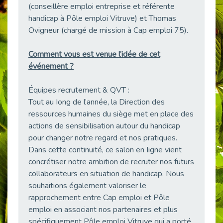
(conseillère emploi entreprise et référente
Publié le 23/04/2026
handicap à Pôle emploi Vitruve) et Thomas
Témoignage : "Le maintien en emploi est un investissement, pas une contrainte."
Ovigneur (chargé de mission à Cap emploi 75).
Publié le 22/04/2026
L’équipe de Cap Emploi 92 s’agrandit : Bienvenue à Charmila, Khoudia et Fadila !
Comment vous est venue l’idée de cet
Publié le 20/04/2026
événement ?
[RETOUR SUR] Une session de recrutement inclusive réussie à Asnières !
Équipes recrutement & QVT :
Publié le 20/04/2026
Tout au Iong de l’année, la Direction des
Emploi et Handicap : Une alliance de style entre Cap Emploi 92 et La Cravate Solidaire
ressources humaines du siège met en place des
Publié le 20/04/2026
actions de sensibilisation autour du handicap
Cap Emploi 92 s'engage pour la santé mentale : La formation PSSM au cœur de l'accompagnement
pour changer notre regard et nos pratiques.
Publié le 13/04/2026
Dans cette continuité, ce salon en Iigne vient
Recrutement et Handicap : Et si vous testiez avant de vous engager ?
concrétiser notre ambition de recruter nos futurs
Publié le 13/04/2026
collaborateurs en situation de handicap. Nous
souhaitions également valoriser le
Journée mondiale de la maladie de Parkinson : Mieux comprendre pour mieux accompagner
rapprochement entre Cap emploi et Pôle
Publié le 11/04/2026
emploi en associant nos partenaires et plus
L’alternance pour tous : Cap Emploi 92 et Seine Ouest Entreprise et Emploi mobilisés à Boulogne-Billancourt
spécifiquement Pôle emploi Vitruve qui a porté