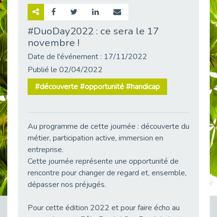
Retour sur la rencontre entre Cap Emploi 92 et Thales (Campus Meudon)
Publié le 02/06/2026
#DuoDay2022 : ce sera le 17
novembre !
Emploi & Handicap : Hachette Livre et Cap emploi 92 renforcent leur collaboration
Publié le 02/06/2026
Date de l'événement : 17/11/2022
Et si le handicap ne définissait plus la carrière ?
Publié le 02/04/2022
Publié le 30/05/2026
#découverte #opportunité #handicap
« Confiance en soi et acceptation du handicap » : un levier puissant vers l’emploi
Publié le 22/05/2026
Handicap et emploi : une matinée pour briser les tabous
Au programme de cette journée : découverte du
Publié le 21/05/2026
métier, participation active, immersion en
L’alternance : un levier stratégique pour recruter et inclure durablement
entreprise.
Publié le 18/05/2026
Cette journée représente une opportunité de
Fibromyalgie : Quand la douleur invisible s’invite au bureau
rencontre pour changer de regard et, ensemble,
Publié le 12/05/2026
dépasser nos préjugés.
CAP EMPLOI 92 : L’inclusion portée à son sommet, bien au-delà des quotas
Pour cette édition 2022 et pour faire écho au
Publié le 12/05/2026