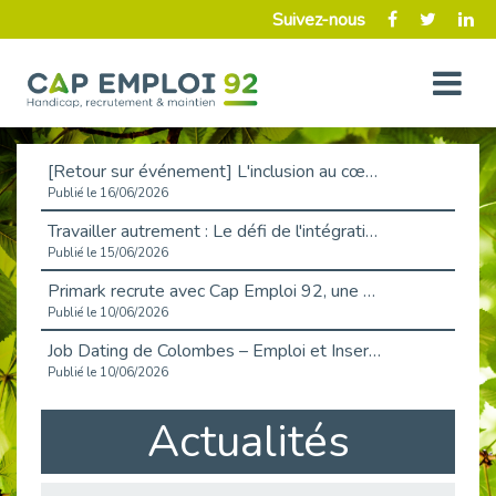
Suivez-nous
[Retour sur événement] L'inclusion au cœur de la Place de l'Emploi à La Défense !
Publié le 16/06/2026
Travailler autrement : Le défi de l'intégration des maladies chroniques en entreprise
Publié le 15/06/2026
Primark recrute avec Cap Emploi 92, une matinée couronnée de succès !
Publié le 10/06/2026
Job Dating de Colombes – Emploi et Insertion
Publié le 10/06/2026
Aborder l'entretien et la situation de handicap en toute confiance
Actualités
Publié le 09/06/2026
Retour sur l’atelier « Optimiser sa recherche d’emploi »
Publié le 02/06/2026