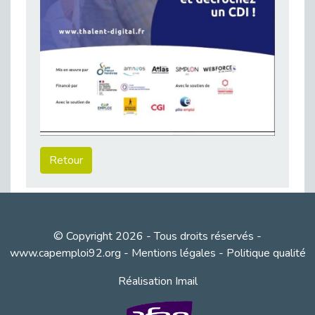
Publié le 23/04/2026
Témoignage : "Le maintien en emploi est un investissement, pas une contrainte."
Publié le 22/04/2026
L’équipe de Cap Emploi 92 s’agrandit : Bienvenue à Charmila, Khoudia et Fadila !
Publié le 20/04/2026
[RETOUR SUR] Une session de recrutement inclusive réussie à Asnières !
Publié le 20/04/2026
Emploi et Handicap : Une alliance de style entre Cap Emploi 92 et La Cravate Solidaire
Retour
Publié le 20/04/2026
Cap Emploi 92 s'engage pour la santé mentale : La formation PSSM au cœur de l'accompagnement
Publié le 13/04/2026
Recrutement et Handicap : Et si vous testiez avant de vous engager ?
© Copyright 2026 - Tous droits réservés -
Publié le 13/04/2026
www.capemploi92.org
-
Mentions légales
-
Politique qualité
Journée mondiale de la maladie de Parkinson : Mieux comprendre pour mieux accompagner
Publié le 11/04/2026
Réalisation Imail
L’alternance pour tous : Cap Emploi 92 et Seine Ouest Entreprise et Emploi mobilisés à Boulogne-Billancourt