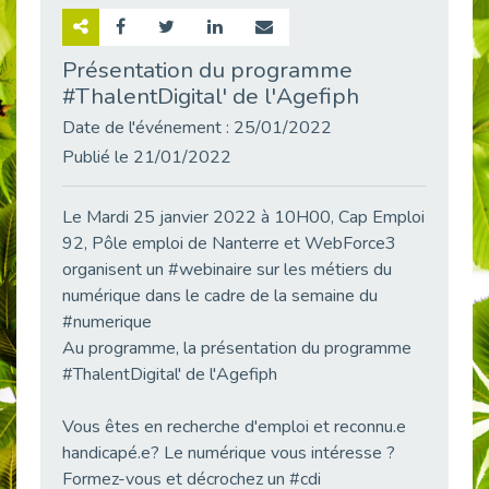
Retour sur la rencontre entre Cap Emploi 92 et Thales (Campus Meudon)
Publié le 02/06/2026
Présentation du programme
#ThalentDigital' de l'Agefiph
Emploi & Handicap : Hachette Livre et Cap emploi 92 renforcent leur collaboration
Publié le 02/06/2026
Date de l'événement : 25/01/2022
Et si le handicap ne définissait plus la carrière ?
Publié le 21/01/2022
Publié le 30/05/2026
« Confiance en soi et acceptation du handicap » : un levier puissant vers l’emploi
Le Mardi 25 janvier 2022 à 10H00, Cap Emploi
Publié le 22/05/2026
92, Pôle emploi de Nanterre et WebForce3
organisent un #webinaire sur les métiers du
Handicap et emploi : une matinée pour briser les tabous
Publié le 21/05/2026
numérique dans le cadre de la semaine du
#numerique
L’alternance : un levier stratégique pour recruter et inclure durablement
Au programme, la présentation du programme
Publié le 18/05/2026
#ThalentDigital' de l'Agefiph
Fibromyalgie : Quand la douleur invisible s’invite au bureau
Publié le 12/05/2026
Vous êtes en recherche d'emploi et reconnu.e
CAP EMPLOI 92 : L’inclusion portée à son sommet, bien au-delà des quotas
handicapé.e? Le numérique vous intéresse ?
Publié le 12/05/2026
Formez-vous et décrochez un #cdi