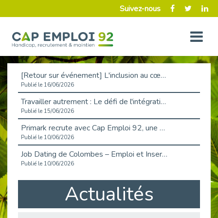
Suivez-nous
[Retour sur événement] L'inclusion au cœur de la Place de l'Emploi à La Défense !
Publié le 16/06/2026
Travailler autrement : Le défi de l'intégration des maladies chroniques en entreprise
Publié le 15/06/2026
Primark recrute avec Cap Emploi 92, une matinée couronnée de succès !
Publié le 10/06/2026
Job Dating de Colombes – Emploi et Insertion
Publié le 10/06/2026
Aborder l'entretien et la situation de handicap en toute confiance
Actualités
Publié le 09/06/2026
Retour sur l’atelier « Optimiser sa recherche d’emploi »
Publié le 02/06/2026