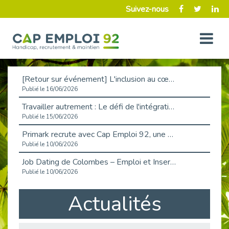
Suivez-nous
[Retour sur événement] L'inclusion au cœur de la Place de l'Emploi à La Défense !
Publié le 16/06/2026
Travailler autrement : Le défi de l'intégration des maladies chroniques en entreprise
Publié le 15/06/2026
Primark recrute avec Cap Emploi 92, une matinée couronnée de succès !
Publié le 10/06/2026
Job Dating de Colombes – Emploi et Insertion
Publié le 10/06/2026
Aborder l'entretien et la situation de handicap en toute confiance
Actualités
Publié le 09/06/2026
Retour sur l’atelier « Optimiser sa recherche d’emploi »
Publié le 02/06/2026