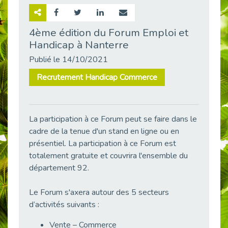
Retour sur la rencontre entre Cap Emploi 92 et Thales (Campus Meudon)
Publié le 02/06/2026
4ème édition du Forum Emploi et
Handicap à Nanterre
Emploi & Handicap : Hachette Livre et Cap emploi 92 renforcent leur collaboration
Publié le 02/06/2026
Publié le 14/10/2021
Et si le handicap ne définissait plus la carrière ?
Recrutement Handicap Commerce
Publié le 30/05/2026
« Confiance en soi et acceptation du handicap » : un levier puissant vers l’emploi
Publié le 22/05/2026
La participation à ce Forum peut se faire dans le
Handicap et emploi : une matinée pour briser les tabous
cadre de la tenue d'un stand en ligne ou en
Publié le 21/05/2026
présentiel. La participation à ce Forum est
L’alternance : un levier stratégique pour recruter et inclure durablement
totalement gratuite et couvrira l'ensemble du
Publié le 18/05/2026
département 92.
Fibromyalgie : Quand la douleur invisible s’invite au bureau
Publié le 12/05/2026
Le Forum s'axera autour des 5 secteurs
d’activités suivants :
CAP EMPLOI 92 : L’inclusion portée à son sommet, bien au-delà des quotas
Publié le 12/05/2026
Vente – Commerce