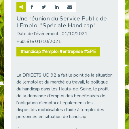
Retour sur la rencontre entre Cap Emploi 92 et Thales (Campus Meudon)
Publié le 02/06/2026
Une réunion du Service Public de
l'Emploi "Spéciale Handicap"
Emploi & Handicap : Hachette Livre et Cap emploi 92 renforcent leur collaboration
Publié le 02/06/2026
Date de l'événement : 01/10/2021
Et si le handicap ne définissait plus la carrière ?
Publié le 01/10/2021
Publié le 30/05/2026
#handicap #emploi #entreprise #SPE
« Confiance en soi et acceptation du handicap » : un levier puissant vers l’emploi
Publié le 22/05/2026
Handicap et emploi : une matinée pour briser les tabous
La DRIEETS UD 92 a fait le point de la situation
Publié le 21/05/2026
de l’emploi et du marché du travail, la politique
L’alternance : un levier stratégique pour recruter et inclure durablement
du handicap dans les Hauts-de-Seine, le profil
Publié le 18/05/2026
de la demande d'emploi des bénéficiaires de
Fibromyalgie : Quand la douleur invisible s’invite au bureau
l'obligation d'emploi et également des
Publié le 12/05/2026
dispositifs mobilisables d’aide à l’emploi des
personnes en situation de handicap
CAP EMPLOI 92 : L’inclusion portée à son sommet, bien au-delà des quotas
Publié le 12/05/2026