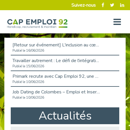
Suivez-nous
[Retour sur événement] L'inclusion au cœur de la Place de l'Emploi à La Défense !
Publié le 16/06/2026
Travailler autrement : Le défi de l'intégration des maladies chroniques en entreprise
Publié le 15/06/2026
Primark recrute avec Cap Emploi 92, une matinée couronnée de succès !
Publié le 10/06/2026
Job Dating de Colombes – Emploi et Insertion
Publié le 10/06/2026
Aborder l'entretien et la situation de handicap en toute confiance
Actualités
Publié le 09/06/2026
Retour sur l’atelier « Optimiser sa recherche d’emploi »
Publié le 02/06/2026