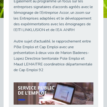
Également au programme un focus sur les
38 vidéos pour comprendre et agir durablement
entreprises signataires d’accords agréés avec le
Publié le 04/05/2026
témoignage de l’Entreprise Accor, un zoom sur
Le taux d’emploi direct dans la fonction publique dépasse 6 % en 2025
les Entreprises adaptées et le développement
Publié le 04/05/2026
des expérimentations avec les émoignages de
L'alternance : un tremplin vers l'emploi aussi pour les personnes en situation de handicap
l’EITI LINKLUSION et de l’EA ANRH
Publié le 01/05/2026
Autre sujet d'actualité, le rapprochement entre
Témoignage : Le parcours de Marc, 44 ans
Pôle Emploi et Cap Emploi avec une
Publié le 30/04/2026
présentation à deux voix de Marion Badenes-
L’Aménagement Raisonnable : Un Levier pour l’Équité
Lopez Directrice territoriale Pole Emploi et
Publié le 29/04/2026
Maud LEMAITRE coordinatrice départementale
Optimiser son CV lorsqu’on est en situation de handicap
de Cap Emploi 92
Publié le 29/04/2026
28 avril : Agir ensemble pour une culture de prévention au travail
Publié le 27/04/2026
Mobilisation pour l’alternance et le handicap
Publié le 24/04/2026
Handicap moteur et emploi : réussir ses recrutements vidéo