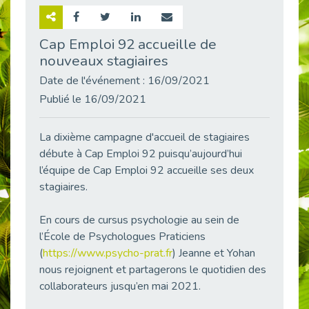
Retour sur la rencontre entre Cap Emploi 92 et Thales (Campus Meudon)
Publié le 02/06/2026
Cap Emploi 92 accueille de
nouveaux stagiaires
Emploi & Handicap : Hachette Livre et Cap emploi 92 renforcent leur collaboration
Publié le 02/06/2026
Date de l'événement : 16/09/2021
Et si le handicap ne définissait plus la carrière ?
Publié le 16/09/2021
Publié le 30/05/2026
« Confiance en soi et acceptation du handicap » : un levier puissant vers l’emploi
La dixième campagne d'accueil de stagiaires
Publié le 22/05/2026
débute à Cap Emploi 92 puisqu’aujourd’hui
l’équipe de Cap Emploi 92 accueille ses deux
Handicap et emploi : une matinée pour briser les tabous
Publié le 21/05/2026
stagiaires.
L’alternance : un levier stratégique pour recruter et inclure durablement
En cours de cursus psychologie au sein de
Publié le 18/05/2026
l’École de Psychologues Praticiens
Fibromyalgie : Quand la douleur invisible s’invite au bureau
(
https://www.psycho-prat.fr
) Jeanne et Yohan
Publié le 12/05/2026
nous rejoignent et partagerons le quotidien des
CAP EMPLOI 92 : L’inclusion portée à son sommet, bien au-delà des quotas
collaborateurs jusqu’en mai 2021.
Publié le 12/05/2026