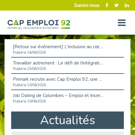
Suivez-nous
[Retour sur événement] L'inclusion au cœur de la Place de l'Emploi à La Défense !
Publié le 16/06/2026
Travailler autrement : Le défi de l'intégration des maladies chroniques en entreprise
Publié le 15/06/2026
Primark recrute avec Cap Emploi 92, une matinée couronnée de succès !
Publié le 10/06/2026
Job Dating de Colombes – Emploi et Insertion
Publié le 10/06/2026
Aborder l'entretien et la situation de handicap en toute confiance
Actualités
Publié le 09/06/2026
Retour sur l’atelier « Optimiser sa recherche d’emploi »
Publié le 02/06/2026