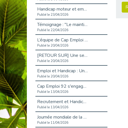
R
Handicap moteur et emploi : réussir ses recrutements vidéo
Publié le 23/04/2026
Témoignage : "Le maintien en emploi est un investissement, pas une contrainte."
Publié le 22/04/2026
L’équipe de Cap Emploi 92 s’agrandit : Bienvenue à Charmila, Khoudia et Fadila !
Publié le 20/04/2026
[RETOUR SUR] Une session de recrutement inclusive réussie à Asnières !
Publié le 20/04/2026
Emploi et Handicap : Une alliance de style entre Cap Emploi 92 et La Cravate Solidaire
Publié le 20/04/2026
Cap Emploi 92 s'engage pour la santé mentale : La formation PSSM au cœur de l'accompagnement
Publié le 13/04/2026
Recrutement et Handicap : Et si vous testiez avant de vous engager ?
Publié le 13/04/2026
Journée mondiale de la maladie de Parkinson : Mieux comprendre pour mieux accompagner
Publié le 11/04/2026