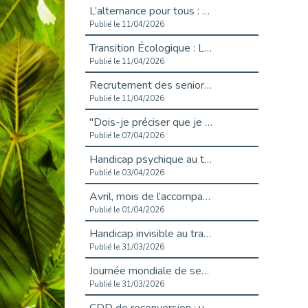
L’alternance pour tous : Cap Emploi 92 et Seine Ouest Entreprise et Emploi mobilisés à Boulogne-Billancourt
Publié le 11/04/2026
Transition Écologique : Les Cap Emploi 75,92 et 93 s’engagent pour un Numérique Responsable
Publié le 11/04/2026
Recrutement des seniors : Un levier de transformation pour les ETI franciliennes
Publié le 11/04/2026
"Dois-je préciser que je suis handicapé sur mon CV?"
Publié le 07/04/2026
Handicap psychique au travail : et si nous changions de regard - vidéo
Publié le 03/04/2026
Avril, mois de l’accompagnement dans l’emploi avec Cap emploi.
Publié le 01/04/2026
Handicap invisible au travail : se taire ou parler? - vidéo
Publié le 31/03/2026
Journée mondiale de sensibilisation à l’autisme
Publié le 31/03/2026