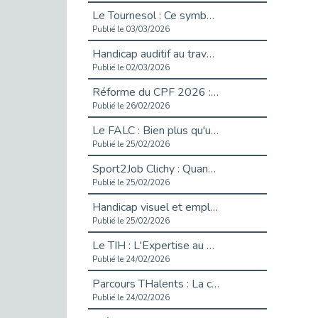
Le Tournesol : Ce symbole discret qui change la vie des personnes en situation de handicap invisible
Publié le 03/03/2026
Handicap auditif au travail : rendre l’invisible accessible
Publié le 02/03/2026
Réforme du CPF 2026 : Ce qui change ce printemps pour vos droits à la formation
Publié le 26/02/2026
Le FALC : Bien plus qu'une écriture, un levier d'inclusion
Publié le 25/02/2026
Sport2Job Clichy : Quand le terrain devient le plus beau des bureaux
Publié le 25/02/2026
Handicap visuel et emploi : lever les obstacles pour révéler les - vidéo
Publié le 25/02/2026
Le TIH : L'Expertise au Service de l'Inclusion
Publié le 24/02/2026
Parcours THalents : La complémentarité au service de l'Emploi.
Publié le 24/02/2026