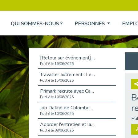
QUI SOMMES-NOUS ?
PERSONNES
EMPL
[Retour sur événement] L'inclusion au cœur de la Place de l'Emploi à La Défense !
Publié le 16/06/2026
Travailler autrement : Le défi de l'intégration des maladies chroniques en entreprise
Publié le 15/06/2026
Primark recrute avec Cap Emploi 92, une matinée couronnée de succès !
B
Publié le 10/06/2026
r
Job Dating de Colombes – Emploi et Insertion
Publié le 10/06/2026
Pu
Aborder l'entretien et la situation de handicap en toute confiance
Publié le 09/06/2026