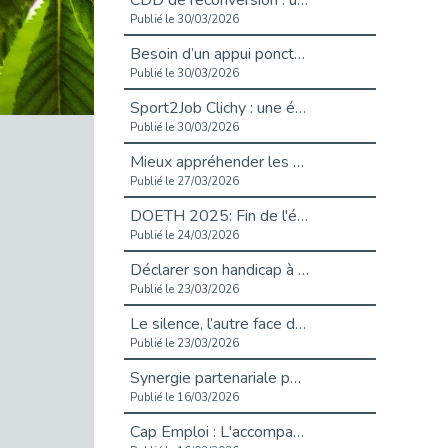
CDD de reconversion : un nouveau contrat pour sécuriser le changement de métier.
Publié le 30/03/2026
Besoin d’un appui ponctuel expertise handicap ?
Publié le 30/03/2026
Sport2Job Clichy : une édition altoséquanaise avec Cap Emploi 92.
Publié le 30/03/2026
Mieux appréhender les enjeux du handicap singulier en entreprise - vidéo
Publié le 27/03/2026
DOETH 2025: Fin de l'écrêtement
Publié le 24/03/2026
Déclarer son handicap à son employeur : un levier professionnel ?
Publié le 23/03/2026
Le silence, l’autre face du recrutement : un appel au respect des candidats.
Publié le 23/03/2026
Synergie partenariale pour l'Inclusion Professionnelle chez Orange
Publié le 16/03/2026
Cap Emploi : L'accompagnement EXH c’est quoi ?