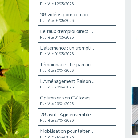
Publié le 12/05/2026
38 vidéos pour comprendre et agir durablement
Publié le 04/05/2026
Le taux d’emploi direct dans la fonction publique dépasse 6 % en 2025
Publié le 04/05/2026
L'alternance : un tremplin vers l'emploi aussi pour les personnes en situation de handicap
Publié le 01/05/2026
Témoignage : Le parcours de Marc, 44 ans
Publié le 30/04/2026
L’Aménagement Raisonnable : Un Levier pour l’Équité
Publié le 29/04/2026
Optimiser son CV lorsqu’on est en situation de handicap
Publié le 29/04/2026
28 avril : Agir ensemble pour une culture de prévention au travail
Publié le 27/04/2026
Mobilisation pour l’alternance et le handicap
Publié le 24/04/2026