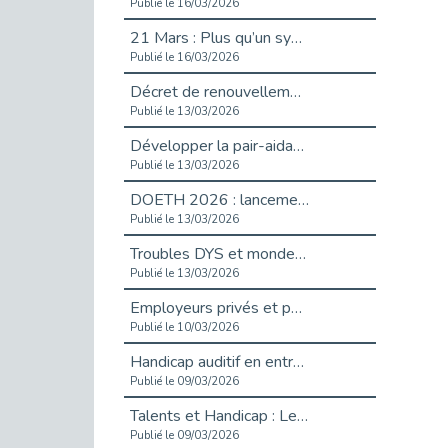
Publié le 16/03/2026
21 Mars : Plus qu’un symbole, un engagement pour l’inclusion
Publié le 16/03/2026
Décret de renouvellement de l'aide aux employeurs d'apprentis
Publié le 13/03/2026
Développer la pair-aidance en santé mentale : guide pour les employeurs
Publié le 13/03/2026
DOETH 2026 : lancement de la campagne pour les employeurs publics
Publié le 13/03/2026
Troubles DYS et monde du travail : mieux comprendre pour mieux accompagner _ vidéo
Publié le 13/03/2026
Employeurs privés et publics : vigilance face aux démarchages liés à l’OETH en 2026
Publié le 10/03/2026
Handicap auditif en entreprise, aménagements pour sécuriser la communication - vidéo
Publié le 09/03/2026
Talents et Handicap : Le Top 10 des métiers plébiscités dans les Hauts-de-Seine
Publié le 09/03/2026