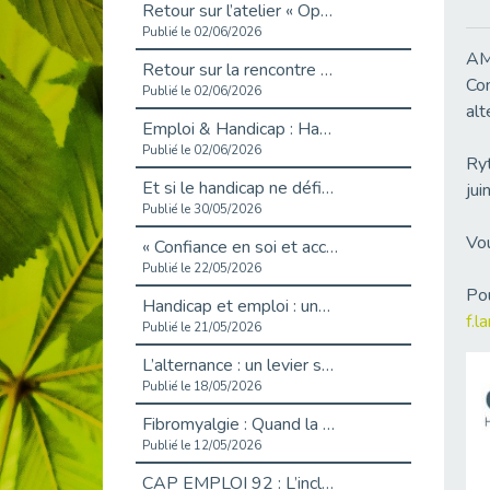
Retour sur l’atelier « Optimiser sa recherche d’emploi »
Publié le 02/06/2026
AMP
Retour sur la rencontre entre Cap Emploi 92 et Thales (Campus Meudon)
Com
Publié le 02/06/2026
alt
Emploi & Handicap : Hachette Livre et Cap emploi 92 renforcent leur collaboration
Publié le 02/06/2026
Ryt
Et si le handicap ne définissait plus la carrière ?
jui
Publié le 30/05/2026
Vou
« Confiance en soi et acceptation du handicap » : un levier puissant vers l’emploi
Publié le 22/05/2026
Pou
Handicap et emploi : une matinée pour briser les tabous
f.
Publié le 21/05/2026
L’alternance : un levier stratégique pour recruter et inclure durablement
Publié le 18/05/2026
Fibromyalgie : Quand la douleur invisible s’invite au bureau
Publié le 12/05/2026
CAP EMPLOI 92 : L’inclusion portée à son sommet, bien au-delà des quotas