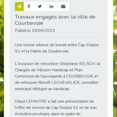
Retour sur la rencontre entre Cap Emploi 92 et Thales (Campus Meudon)
Publié le 02/06/2026
Travaux engagés avec la ville de
Courbevoie
Emploi & Handicap : Hachette Livre et Cap emploi 92 renforcent leur collaboration
Publié le 02/06/2026
Publié le 29/04/2021
Et si le handicap ne définissait plus la carrière ?
Publié le 30/05/2026
Une bonne séance de travail entre Cap Emploi
« Confiance en soi et acceptation du handicap » : un levier puissant vers l’emploi
92 et la Mairie de Courbevoie.
Publié le 22/05/2026
L'occasion de rencontrer Stéphanie KELSCH, la
Handicap et emploi : une matinée pour briser les tabous
Chargée de Mission Handicap et Plan
Publié le 21/05/2026
Communal de Sauvegarde à COURBEVOIE et
L’alternance : un levier stratégique pour recruter et inclure durablement
de retrouver Benoît LECHEVALIER, conseiller
Publié le 18/05/2026
municipal délégué au handicap.
Fibromyalgie : Quand la douleur invisible s’invite au bureau
Publié le 12/05/2026
Maud LEMAITRE a fait une présentation de
CAP EMPLOI 92 : L’inclusion portée à son sommet, bien au-delà des quotas
l'offre de service de Cap Emploi 92 et de son
Publié le 12/05/2026
évolution prochaine dans le cadre du