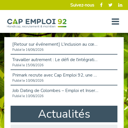
Suivez-nous
[Retour sur événement] L'inclusion au cœur de la Place de l'Emploi à La Défense !
Publié le 16/06/2026
Travailler autrement : Le défi de l'intégration des maladies chroniques en entreprise
Publié le 15/06/2026
Primark recrute avec Cap Emploi 92, une matinée couronnée de succès !
Publié le 10/06/2026
Job Dating de Colombes – Emploi et Insertion
Publié le 10/06/2026
Aborder l'entretien et la situation de handicap en toute confiance
Actualités
Publié le 09/06/2026
Retour sur l’atelier « Optimiser sa recherche d’emploi »
Publié le 02/06/2026