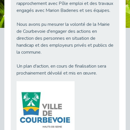
rapprochement avec Pôle emploi et des travaux
38 vidéos pour comprendre et agir durablement
engagés avec Marion Badenes et ses équipes.
Publié le 04/05/2026
Le taux d’emploi direct dans la fonction publique dépasse 6 % en 2025
Nous avons pu mesurer la volonté de la Mairie
Publié le 04/05/2026
de Courbevoie d'engager des actions en
L'alternance : un tremplin vers l'emploi aussi pour les personnes en situation de handicap
direction des personnes en situation de
Publié le 01/05/2026
handicap et des employeurs privés et publics de
Témoignage : Le parcours de Marc, 44 ans
la commune.
Publié le 30/04/2026
Un plan d'action, en cours de finalisation sera
L’Aménagement Raisonnable : Un Levier pour l’Équité
prochainement dévoilé et mis en œuvre.
Publié le 29/04/2026
Optimiser son CV lorsqu’on est en situation de handicap
Publié le 29/04/2026
28 avril : Agir ensemble pour une culture de prévention au travail
Publié le 27/04/2026
Mobilisation pour l’alternance et le handicap
Publié le 24/04/2026
Handicap moteur et emploi : réussir ses recrutements vidéo