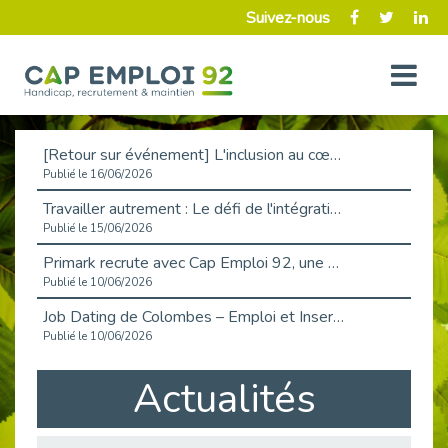
Suivez-nous
[Retour sur événement] L'inclusion au cœur de la Place de l'Emploi à La Défense !
Publié le 16/06/2026
Travailler autrement : Le défi de l'intégration des maladies chroniques en entreprise
Publié le 15/06/2026
Primark recrute avec Cap Emploi 92, une matinée couronnée de succès !
Publié le 10/06/2026
Job Dating de Colombes – Emploi et Insertion
Publié le 10/06/2026
Aborder l'entretien et la situation de handicap en toute confiance
Actualités
Publié le 09/06/2026
Retour sur l’atelier « Optimiser sa recherche d’emploi »
Publié le 02/06/2026