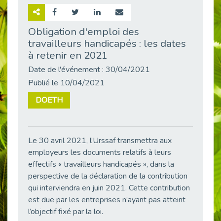
Retour sur la rencontre entre Cap Emploi 92 et Thales (Campus Meudon)
Publié le 02/06/2026
Obligation d'emploi des
travailleurs handicapés : les dates
Emploi & Handicap : Hachette Livre et Cap emploi 92 renforcent leur collaboration
Publié le 02/06/2026
à retenir en 2021
Et si le handicap ne définissait plus la carrière ?
Date de l'événement : 30/04/2021
Publié le 30/05/2026
Publié le 10/04/2021
« Confiance en soi et acceptation du handicap » : un levier puissant vers l’emploi
DOETH
Publié le 22/05/2026
Handicap et emploi : une matinée pour briser les tabous
Publié le 21/05/2026
Le 30 avril 2021, l’Urssaf transmettra aux
L’alternance : un levier stratégique pour recruter et inclure durablement
employeurs les documents relatifs à leurs
Publié le 18/05/2026
effectifs « travailleurs handicapés », dans la
Fibromyalgie : Quand la douleur invisible s’invite au bureau
perspective de la déclaration de la contribution
Publié le 12/05/2026
qui interviendra en juin 2021. Cette contribution
est due par les entreprises n’ayant pas atteint
CAP EMPLOI 92 : L’inclusion portée à son sommet, bien au-delà des quotas
l’objectif fixé par la loi.
Publié le 12/05/2026