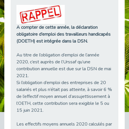
38 vidéos pour comprendre et agir durablement
Publié le 04/05/2026
Le taux d’emploi direct dans la fonction publique dépasse 6 % en 2025
Publié le 04/05/2026
A compter de cette année, la déclaration
obligatoire d’emploi des travailleurs handicapés
L'alternance : un tremplin vers l'emploi aussi pour les personnes en situation de handicap
(DOETH) est intégrée dans la DSN.
Publié le 01/05/2026
Témoignage : Le parcours de Marc, 44 ans
Au titre de l’obligation d’emploi de l’année
Publié le 30/04/2026
2020, c’est auprès de l’Urssaf qu’une
L’Aménagement Raisonnable : Un Levier pour l’Équité
contribution annuelle est due sur la DSN de mai
Publié le 29/04/2026
2021.
Optimiser son CV lorsqu’on est en situation de handicap
Si l’obligation d’emploi des entreprises de 20
Publié le 29/04/2026
salariés et plus n’était pas atteinte, à savoir 6 %
de l’effectif moyen annuel d’assujettissement à
28 avril : Agir ensemble pour une culture de prévention au travail
l’OETH, cette contribution sera exigible le 5 ou
Publié le 27/04/2026
15 juin 2021.
Mobilisation pour l’alternance et le handicap
Publié le 24/04/2026
Les effectifs moyens annuels 2020 calculés par
Handicap moteur et emploi : réussir ses recrutements vidéo