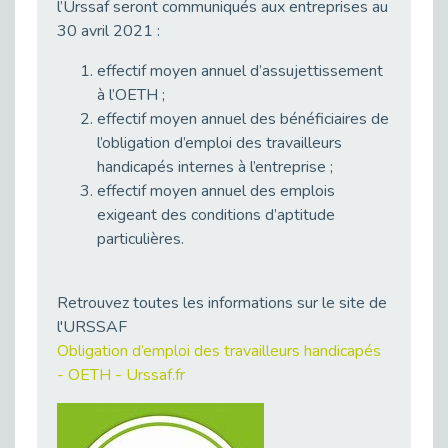
l’Urssaf seront communiqués aux entreprises au
Publié le 23/04/2026
30 avril 2021 :
Témoignage : "Le maintien en emploi est un investissement, pas une contrainte."
effectif moyen annuel d’assujettissement
Publié le 22/04/2026
à l’OETH ;
L’équipe de Cap Emploi 92 s’agrandit : Bienvenue à Charmila, Khoudia et Fadila !
effectif moyen annuel des bénéficiaires de
Publié le 20/04/2026
l’obligation d’emploi des travailleurs
[RETOUR SUR] Une session de recrutement inclusive réussie à Asnières !
handicapés internes à l’entreprise ;
Publié le 20/04/2026
effectif moyen annuel des emplois
Emploi et Handicap : Une alliance de style entre Cap Emploi 92 et La Cravate Solidaire
exigeant des conditions d’aptitude
Publié le 20/04/2026
particulières.
Cap Emploi 92 s'engage pour la santé mentale : La formation PSSM au cœur de l'accompagnement
Publié le 13/04/2026
Retrouvez toutes les informations sur le site de
Recrutement et Handicap : Et si vous testiez avant de vous engager ?
l'URSSAF
Publié le 13/04/2026
Obligation d’emploi des travailleurs handicapés
- OETH - Urssaf.fr
Journée mondiale de la maladie de Parkinson : Mieux comprendre pour mieux accompagner
Publié le 11/04/2026
L’alternance pour tous : Cap Emploi 92 et Seine Ouest Entreprise et Emploi mobilisés à Boulogne-Billancourt