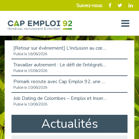
Suivez-nous
[Retour sur événement] L'inclusion au cœur de la Place de l'Emploi à La Défense !
Publié le 16/06/2026
Travailler autrement : Le défi de l'intégration des maladies chroniques en entreprise
Publié le 15/06/2026
Primark recrute avec Cap Emploi 92, une matinée couronnée de succès !
Publié le 10/06/2026
Job Dating de Colombes – Emploi et Insertion
Publié le 10/06/2026
Aborder l'entretien et la situation de handicap en toute confiance
Actualités
Publié le 09/06/2026
Retour sur l’atelier « Optimiser sa recherche d’emploi »
Publié le 02/06/2026