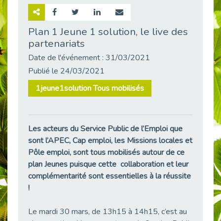
Retour sur la rencontre entre Cap Emploi 92 et Thales (Campus Meudon)
Publié le 02/06/2026
Plan 1 Jeune 1 solution, le live des
partenariats
Emploi & Handicap : Hachette Livre et Cap emploi 92 renforcent leur collaboration
Publié le 02/06/2026
Date de l'événement : 31/03/2021
Et si le handicap ne définissait plus la carrière ?
Publié le 24/03/2021
Publié le 30/05/2026
1jeune1solution Tous mobilisés
« Confiance en soi et acceptation du handicap » : un levier puissant vers l’emploi
Publié le 22/05/2026
Handicap et emploi : une matinée pour briser les tabous
Les acteurs du Service Public de l’Emploi que
Publié le 21/05/2026
sont l’APEC, Cap emploi, les Missions locales et
L’alternance : un levier stratégique pour recruter et inclure durablement
Pôle emploi, sont tous mobilisés autour de ce
Publié le 18/05/2026
plan Jeunes puisque cette collaboration et leur
Fibromyalgie : Quand la douleur invisible s’invite au bureau
complémentarité sont essentielles à la réussite
Publié le 12/05/2026
!
CAP EMPLOI 92 : L’inclusion portée à son sommet, bien au-delà des quotas
Le mardi 30 mars, de 13h15 à 14h15, c’est au
Publié le 12/05/2026