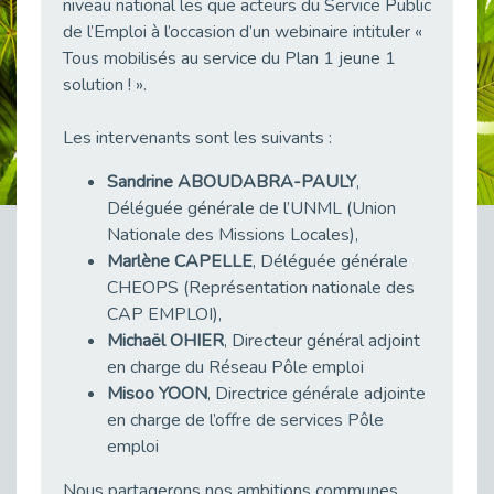
niveau national les que acteurs du Service Public
38 vidéos pour comprendre et agir durablement
de l’Emploi à l’occasion d’un webinaire intituler «
Publié le 04/05/2026
Tous mobilisés au service du Plan 1 jeune 1
Le taux d’emploi direct dans la fonction publique dépasse 6 % en 2025
solution ! ».
Publié le 04/05/2026
L'alternance : un tremplin vers l'emploi aussi pour les personnes en situation de handicap
Les intervenants sont les suivants :
Publié le 01/05/2026
Sandrine ABOUDABRA-PAULY
,
Témoignage : Le parcours de Marc, 44 ans
Déléguée générale de l’UNML (Union
Publié le 30/04/2026
Nationale des Missions Locales),
L’Aménagement Raisonnable : Un Levier pour l’Équité
Marlène CAPELLE
, Déléguée générale
Publié le 29/04/2026
CHEOPS (Représentation nationale des
CAP EMPLOI),
Optimiser son CV lorsqu’on est en situation de handicap
Publié le 29/04/2026
Michaël OHIER
, Directeur général adjoint
en charge du Réseau Pôle emploi
28 avril : Agir ensemble pour une culture de prévention au travail
Misoo YOON
, Directrice générale adjointe
Publié le 27/04/2026
en charge de l’offre de services Pôle
Mobilisation pour l’alternance et le handicap
emploi
Publié le 24/04/2026
Nous partagerons nos ambitions communes
Handicap moteur et emploi : réussir ses recrutements vidéo