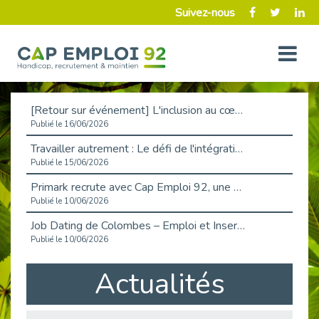
Suivez-nous
[Retour sur événement] L'inclusion au cœur de la Place de l'Emploi à La Défense !
Publié le 16/06/2026
Travailler autrement : Le défi de l'intégration des maladies chroniques en entreprise
Publié le 15/06/2026
Primark recrute avec Cap Emploi 92, une matinée couronnée de succès !
Publié le 10/06/2026
Job Dating de Colombes – Emploi et Insertion
Publié le 10/06/2026
Aborder l'entretien et la situation de handicap en toute confiance
Actualités
Publié le 09/06/2026
Retour sur l’atelier « Optimiser sa recherche d’emploi »
Publié le 02/06/2026