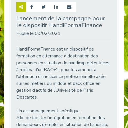
Retour sur la rencontre entre Cap Emploi 92 et Thales (Campus Meudon)
Publié le 02/06/2026
Lancement de la campagne pour
le dispositif HandiFormaFinance
Emploi & Handicap : Hachette Livre et Cap emploi 92 renforcent leur collaboration
Publié le 02/06/2026
Publié le 09/02/2021
Et si le handicap ne définissait plus la carrière ?
Publié le 30/05/2026
HandiFormaFinance est un dispositif de
« Confiance en soi et acceptation du handicap » : un levier puissant vers l’emploi
formation en alternance à destination des
Publié le 22/05/2026
personnes en situation de handicap détentrices
à minima d’un BAC+2, pour les amener à
Handicap et emploi : une matinée pour briser les tabous
l’obtention d’une licence professionnelle axée
Publié le 21/05/2026
sur les métiers du middle et back office en
L’alternance : un levier stratégique pour recruter et inclure durablement
gestion d’actifs de l’Université de Paris
Publié le 18/05/2026
Descartes.
Fibromyalgie : Quand la douleur invisible s’invite au bureau
Publié le 12/05/2026
Un accompagnement spécifique :
CAP EMPLOI 92 : L’inclusion portée à son sommet, bien au-delà des quotas
Afin de faciliter l’intégration en formation des
Publié le 12/05/2026
demandeurs d’emploi en situation de handicap,