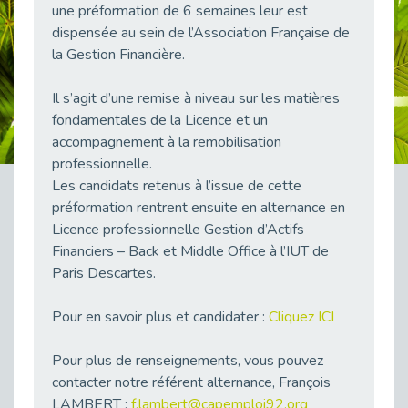
une préformation de 6 semaines leur est
38 vidéos pour comprendre et agir durablement
dispensée au sein de l’Association Française de
Publié le 04/05/2026
la Gestion Financière.
Le taux d’emploi direct dans la fonction publique dépasse 6 % en 2025
Publié le 04/05/2026
Il s’agit d’une remise à niveau sur les matières
L'alternance : un tremplin vers l'emploi aussi pour les personnes en situation de handicap
fondamentales de la Licence et un
Publié le 01/05/2026
accompagnement à la remobilisation
Témoignage : Le parcours de Marc, 44 ans
professionnelle.
Publié le 30/04/2026
Les candidats retenus à l’issue de cette
préformation rentrent ensuite en alternance en
L’Aménagement Raisonnable : Un Levier pour l’Équité
Licence professionnelle Gestion d’Actifs
Publié le 29/04/2026
Financiers – Back et Middle Office à l’IUT de
Optimiser son CV lorsqu’on est en situation de handicap
Paris Descartes.
Publié le 29/04/2026
28 avril : Agir ensemble pour une culture de prévention au travail
Pour en savoir plus et candidater :
Cliquez ICI
Publié le 27/04/2026
Mobilisation pour l’alternance et le handicap
Pour plus de renseignements, vous pouvez
Publié le 24/04/2026
contacter notre référent alternance, François
LAMBERT :
f.lambert@capemploi92.org
Handicap moteur et emploi : réussir ses recrutements vidéo