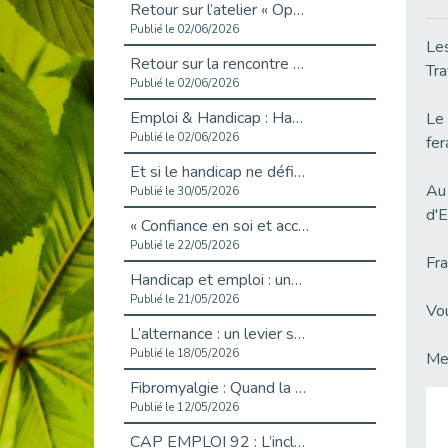
Retour sur l’atelier « Optimiser sa recherche d’emploi »
Publié le 02/06/2026
Les
Retour sur la rencontre entre Cap Emploi 92 et Thales (Campus Meudon)
Tra
Publié le 02/06/2026
Emploi & Handicap : Hachette Livre et Cap emploi 92 renforcent leur collaboration
Le 
Publié le 02/06/2026
fer
Et si le handicap ne définissait plus la carrière ?
Au 
Publié le 30/05/2026
d'E
« Confiance en soi et acceptation du handicap » : un levier puissant vers l’emploi
Publié le 22/05/2026
Fra
Handicap et emploi : une matinée pour briser les tabous
Publié le 21/05/2026
Vou
L’alternance : un levier stratégique pour recruter et inclure durablement
Publié le 18/05/2026
Mer
Fibromyalgie : Quand la douleur invisible s’invite au bureau
Publié le 12/05/2026
CAP EMPLOI 92 : L’inclusion portée à son sommet, bien au-delà des quotas