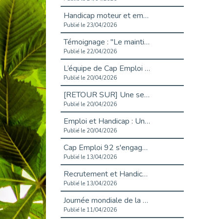
Handicap moteur et emploi : réussir ses recrutements vidéo
Publié le 23/04/2026
Témoignage : "Le maintien en emploi est un investissement, pas une contrainte."
Publié le 22/04/2026
L’équipe de Cap Emploi 92 s’agrandit : Bienvenue à Charmila, Khoudia et Fadila !
Publié le 20/04/2026
[RETOUR SUR] Une session de recrutement inclusive réussie à Asnières !
Publié le 20/04/2026
Emploi et Handicap : Une alliance de style entre Cap Emploi 92 et La Cravate Solidaire
Publié le 20/04/2026
Cap Emploi 92 s'engage pour la santé mentale : La formation PSSM au cœur de l'accompagnement
Publié le 13/04/2026
Recrutement et Handicap : Et si vous testiez avant de vous engager ?
Publié le 13/04/2026
Journée mondiale de la maladie de Parkinson : Mieux comprendre pour mieux accompagner
Publié le 11/04/2026