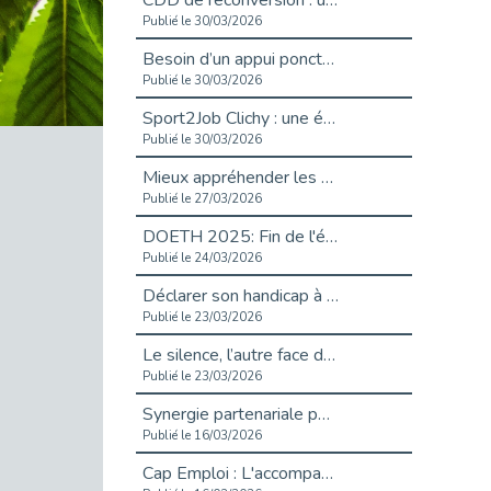
CDD de reconversion : un nouveau contrat pour sécuriser le changement de métier.
Publié le 30/03/2026
Besoin d’un appui ponctuel expertise handicap ?
Publié le 30/03/2026
Sport2Job Clichy : une édition altoséquanaise avec Cap Emploi 92.
Publié le 30/03/2026
Mieux appréhender les enjeux du handicap singulier en entreprise - vidéo
Publié le 27/03/2026
DOETH 2025: Fin de l'écrêtement
Publié le 24/03/2026
Déclarer son handicap à son employeur : un levier professionnel ?
Publié le 23/03/2026
Le silence, l’autre face du recrutement : un appel au respect des candidats.
Publié le 23/03/2026
Synergie partenariale pour l'Inclusion Professionnelle chez Orange
Publié le 16/03/2026
Cap Emploi : L'accompagnement EXH c’est quoi ?