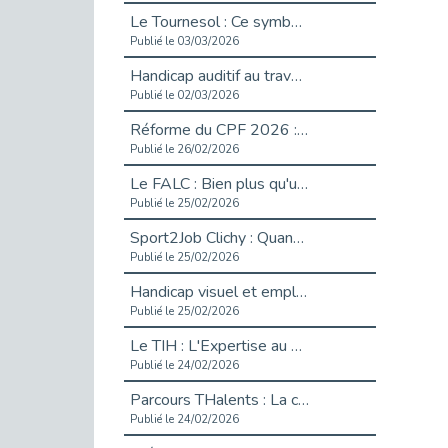
Le Tournesol : Ce symbole discret qui change la vie des personnes en situation de handicap invisible
Publié le 03/03/2026
Handicap auditif au travail : rendre l’invisible accessible
Publié le 02/03/2026
Réforme du CPF 2026 : Ce qui change ce printemps pour vos droits à la formation
Publié le 26/02/2026
Le FALC : Bien plus qu'une écriture, un levier d'inclusion
Publié le 25/02/2026
Sport2Job Clichy : Quand le terrain devient le plus beau des bureaux
Publié le 25/02/2026
Handicap visuel et emploi : lever les obstacles pour révéler les - vidéo
Publié le 25/02/2026
Le TIH : L'Expertise au Service de l'Inclusion
Publié le 24/02/2026
Parcours THalents : La complémentarité au service de l'Emploi.
Publié le 24/02/2026