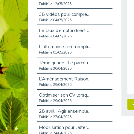
Publié le 12/05/2026
38 vidéos pour comprendre et agir durablement
Publié le 04/05/2026
Le taux d’emploi direct dans la fonction publique dépasse 6 % en 2025
Publié le 04/05/2026
L'alternance : un tremplin vers l'emploi aussi pour les personnes en situation de handicap
Publié le 01/05/2026
Témoignage : Le parcours de Marc, 44 ans
Publié le 30/04/2026
L’Aménagement Raisonnable : Un Levier pour l’Équité
Publié le 29/04/2026
Optimiser son CV lorsqu’on est en situation de handicap
Publié le 29/04/2026
R
28 avril : Agir ensemble pour une culture de prévention au travail
Publié le 27/04/2026
Mobilisation pour l’alternance et le handicap
Publié le 24/04/2026