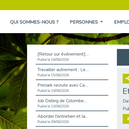
QUI SOMMES-NOUS ?
PERSONNES
EMPL
[Retour sur événement] L'inclusion au cœur de la Place de l'Emploi à La Défense !
Publié le 16/06/2026
Travailler autrement : Le défi de l'intégration des maladies chroniques en entreprise
Publié le 15/06/2026
Primark recrute avec Cap Emploi 92, une matinée couronnée de succès !
E
Publié le 10/06/2026
Job Dating de Colombes – Emploi et Insertion
Da
Publié le 10/06/2026
Pu
Aborder l'entretien et la situation de handicap en toute confiance
#
Publié le 09/06/2026