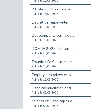
Publié le 16/03/2026
21 Mars : Plus qu’un symbole, un engagement pour l’inclusion
Publié le 16/03/2026
Décret de renouvellement de l'aide aux employeurs d'apprentis
Publié le 13/03/2026
Développer la pair-aidance en santé mentale : guide pour les employeurs
Publié le 13/03/2026
DOETH 2026 : lancement de la campagne pour les employeurs publics
Publié le 13/03/2026
Troubles DYS et monde du travail : mieux comprendre pour mieux accompagner _ vidéo
Publié le 13/03/2026
Employeurs privés et publics : vigilance face aux démarchages liés à l’OETH en 2026
Publié le 10/03/2026
Handicap auditif en entreprise, aménagements pour sécuriser la communication - vidéo
Publié le 09/03/2026
Talents et Handicap : Le Top 10 des métiers plébiscités dans les Hauts-de-Seine
Publié le 09/03/2026