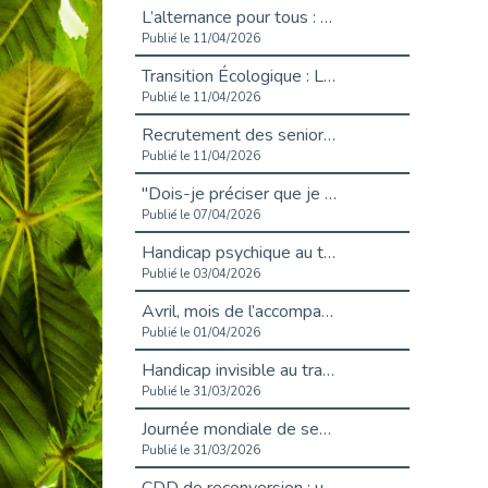
L’alternance pour tous : Cap Emploi 92 et Seine Ouest Entreprise et Emploi mobilisés à Boulogne-Billancourt
Publié le 11/04/2026
Transition Écologique : Les Cap Emploi 75,92 et 93 s’engagent pour un Numérique Responsable
Publié le 11/04/2026
Recrutement des seniors : Un levier de transformation pour les ETI franciliennes
Publié le 11/04/2026
"Dois-je préciser que je suis handicapé sur mon CV?"
Publié le 07/04/2026
Handicap psychique au travail : et si nous changions de regard - vidéo
Publié le 03/04/2026
Avril, mois de l’accompagnement dans l’emploi avec Cap emploi.
Publié le 01/04/2026
Handicap invisible au travail : se taire ou parler? - vidéo
Publié le 31/03/2026
Journée mondiale de sensibilisation à l’autisme
Publié le 31/03/2026