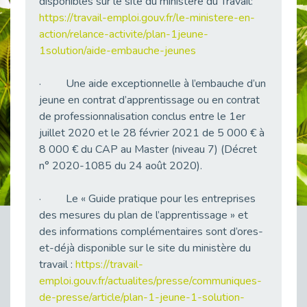
disponibles sur le site du ministère du Travail:
38 vidéos pour comprendre et agir durablement
https://travail-emploi.gouv.fr/le-ministere-en-
Publié le 04/05/2026
action/relance-activite/plan-1jeune-
Le taux d’emploi direct dans la fonction publique dépasse 6 % en 2025
1solution/aide-embauche-jeunes
Publié le 04/05/2026
· Une aide exceptionnelle à l’embauche d’un
L'alternance : un tremplin vers l'emploi aussi pour les personnes en situation de handicap
Publié le 01/05/2026
jeune en contrat d’apprentissage ou en contrat
de professionnalisation conclus entre le 1er
Témoignage : Le parcours de Marc, 44 ans
juillet 2020 et le 28 février 2021 de 5 000 € à
Publié le 30/04/2026
8 000 € du CAP au Master (niveau 7) (Décret
L’Aménagement Raisonnable : Un Levier pour l’Équité
n° 2020-1085 du 24 août 2020).
Publié le 29/04/2026
Optimiser son CV lorsqu’on est en situation de handicap
· Le « Guide pratique pour les entreprises
Publié le 29/04/2026
des mesures du plan de l’apprentissage » et
des informations complémentaires sont d’ores-
28 avril : Agir ensemble pour une culture de prévention au travail
Publié le 27/04/2026
et-déjà disponible sur le site du ministère du
travail :
https://travail-
Mobilisation pour l’alternance et le handicap
emploi.gouv.fr/actualites/presse/communiques-
Publié le 24/04/2026
de-presse/article/plan-1-jeune-1-solution-
Handicap moteur et emploi : réussir ses recrutements vidéo