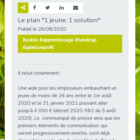
Retour sur la rencontre entre Cap Emploi 92 et Thales (Campus Meudon)
Publié le 02/06/2026
Le plan "1 jeune, 1 solution"
Emploi & Handicap : Hachette Livre et Cap emploi 92 renforcent leur collaboration
Publié le 26/08/2020
Publié le 02/06/2026
#public #apprentissage #handicap
Et si le handicap ne définissait plus la carrière ?
#jailebonprofil
Publié le 30/05/2026
« Confiance en soi et acceptation du handicap » : un levier puissant vers l’emploi
Publié le 22/05/2026
Il inclut notamment :
Handicap et emploi : une matinée pour briser les tabous
Publié le 21/05/2026
Une aide pour les employeurs embauchant un
L’alternance : un levier stratégique pour recruter et inclure durablement
jeune de moins de 26 ans entre le 1er août
Publié le 18/05/2026
2020 et le 31 janvier 2021 pouvant aller
jusqu’à 4 000 € (décret 2020-982 du 5 août
Fibromyalgie : Quand la douleur invisible s’invite au bureau
Publié le 12/05/2026
2020). Le communiqué de presse ainsi que les
premiers éléments de communication, qui
CAP EMPLOI 92 : L’inclusion portée à son sommet, bien au-delà des quotas
seront progressivement enrichis, sont déjà
Publié le 12/05/2026