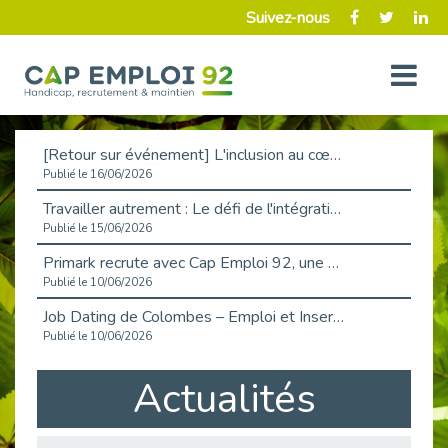
Suivez-nous
[Retour sur événement] L'inclusion au cœur de la Place de l'Emploi à La Défense !
Publié le 16/06/2026
Travailler autrement : Le défi de l'intégration des maladies chroniques en entreprise
Publié le 15/06/2026
Primark recrute avec Cap Emploi 92, une matinée couronnée de succès !
Publié le 10/06/2026
Job Dating de Colombes – Emploi et Insertion
Publié le 10/06/2026
Aborder l'entretien et la situation de handicap en toute confiance
Actualités
Publié le 09/06/2026
Retour sur l’atelier « Optimiser sa recherche d’emploi »
Publié le 02/06/2026