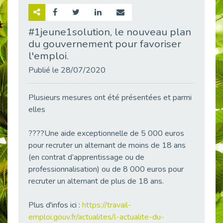
Retour sur la rencontre entre Cap Emploi 92 et Thales (Campus Meudon)
Publié le 02/06/2026
#1jeune1solution, le nouveau plan
du gouvernement pour favoriser
Emploi & Handicap : Hachette Livre et Cap emploi 92 renforcent leur collaboration
Publié le 02/06/2026
l'emploi.
Et si le handicap ne définissait plus la carrière ?
Publié le 28/07/2020
Publié le 30/05/2026
« Confiance en soi et acceptation du handicap » : un levier puissant vers l’emploi
Plusieurs mesures ont été présentées et parmi
Publié le 22/05/2026
elles
Handicap et emploi : une matinée pour briser les tabous
????Une aide exceptionnelle de 5 000 euros
Publié le 21/05/2026
pour recruter un alternant de moins de 18 ans
L’alternance : un levier stratégique pour recruter et inclure durablement
(en contrat d’apprentissage ou de
Publié le 18/05/2026
professionnalisation) ou de 8 000 euros pour
Fibromyalgie : Quand la douleur invisible s’invite au bureau
recruter un alternant de plus de 18 ans.
Publié le 12/05/2026
CAP EMPLOI 92 : L’inclusion portée à son sommet, bien au-delà des quotas
Plus d'infos ici :
https://travail-
Publié le 12/05/2026
emploi.gouv.fr/actualites/l-actualite-du-