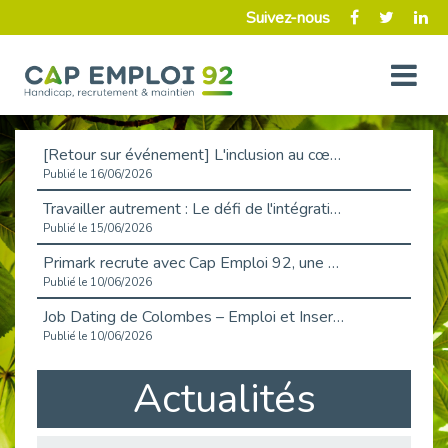
Suivez-nous
[Retour sur événement] L'inclusion au cœur de la Place de l'Emploi à La Défense !
Publié le 16/06/2026
Travailler autrement : Le défi de l'intégration des maladies chroniques en entreprise
Publié le 15/06/2026
Primark recrute avec Cap Emploi 92, une matinée couronnée de succès !
Publié le 10/06/2026
Job Dating de Colombes – Emploi et Insertion
Publié le 10/06/2026
Aborder l'entretien et la situation de handicap en toute confiance
Actualités
Publié le 09/06/2026
Retour sur l’atelier « Optimiser sa recherche d’emploi »
Publié le 02/06/2026