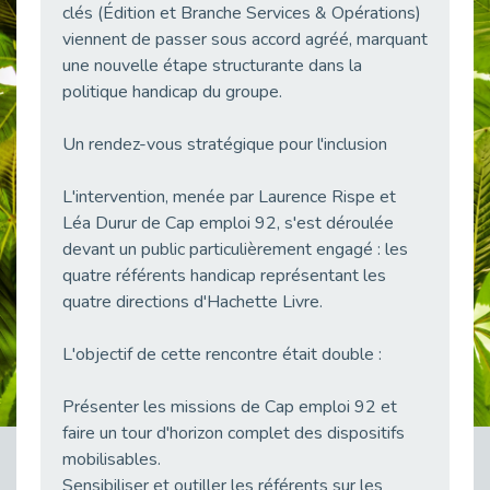
clés (Édition et Branche Services & Opérations)
38 vidéos pour comprendre et agir durablement
viennent de passer sous accord agréé, marquant
Publié le 04/05/2026
une nouvelle étape structurante dans la
Le taux d’emploi direct dans la fonction publique dépasse 6 % en 2025
politique handicap du groupe.
Publié le 04/05/2026
L'alternance : un tremplin vers l'emploi aussi pour les personnes en situation de handicap
Un rendez-vous stratégique pour l'inclusion
Publié le 01/05/2026
Témoignage : Le parcours de Marc, 44 ans
L'intervention, menée par Laurence Rispe et
Publié le 30/04/2026
Léa Durur de Cap emploi 92, s'est déroulée
devant un public particulièrement engagé : les
L’Aménagement Raisonnable : Un Levier pour l’Équité
quatre référents handicap représentant les
Publié le 29/04/2026
quatre directions d'Hachette Livre.
Optimiser son CV lorsqu’on est en situation de handicap
Publié le 29/04/2026
L'objectif de cette rencontre était double :
28 avril : Agir ensemble pour une culture de prévention au travail
Publié le 27/04/2026
Présenter les missions de Cap emploi 92 et
Mobilisation pour l’alternance et le handicap
faire un tour d'horizon complet des dispositifs
Publié le 24/04/2026
mobilisables.
Sensibiliser et outiller les référents sur les
Handicap moteur et emploi : réussir ses recrutements vidéo