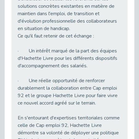
solutions concrètes existantes en matière de
Publié le 23/04/2026
maintien dans l'emploi, de transition et
Témoignage : "Le maintien en emploi est un investissement, pas une contrainte."
d'évolution professionnelle des collaborateurs
Publié le 22/04/2026
en situation de handicap.
L’équipe de Cap Emploi 92 s’agrandit : Bienvenue à Charmila, Khoudia et Fadila !
Ce qu'il faut retenir de cet échange :
Publié le 20/04/2026
[RETOUR SUR] Une session de recrutement inclusive réussie à Asnières !
· Un intérêt marqué de la part des équipes
Publié le 20/04/2026
d'Hachette Livre pour les différents dispositifs
d'accompagnement des salariés.
Emploi et Handicap : Une alliance de style entre Cap Emploi 92 et La Cravate Solidaire
Publié le 20/04/2026
· Une réelle opportunité de renforcer
Cap Emploi 92 s'engage pour la santé mentale : La formation PSSM au cœur de l'accompagnement
durablement la collaboration entre Cap emploi
Publié le 13/04/2026
92 et le groupe Hachette Livre pour faire vivre
Recrutement et Handicap : Et si vous testiez avant de vous engager ?
ce nouvel accord agréé sur le terrain.
Publié le 13/04/2026
Journée mondiale de la maladie de Parkinson : Mieux comprendre pour mieux accompagner
En s'entourant d'expertises territoriales comme
Publié le 11/04/2026
celle de Cap emploi 92, Hachette Livre
démontre sa volonté de déployer une politique
L’alternance pour tous : Cap Emploi 92 et Seine Ouest Entreprise et Emploi mobilisés à Boulogne-Billancourt