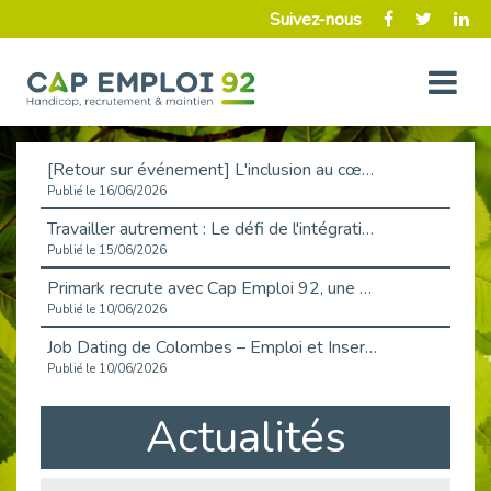
Suivez-nous
[Retour sur événement] L'inclusion au cœur de la Place de l'Emploi à La Défense !
Publié le 16/06/2026
Travailler autrement : Le défi de l'intégration des maladies chroniques en entreprise
Publié le 15/06/2026
Primark recrute avec Cap Emploi 92, une matinée couronnée de succès !
Publié le 10/06/2026
Job Dating de Colombes – Emploi et Insertion
Publié le 10/06/2026
Aborder l'entretien et la situation de handicap en toute confiance
Actualités
Publié le 09/06/2026
Retour sur l’atelier « Optimiser sa recherche d’emploi »
Publié le 02/06/2026