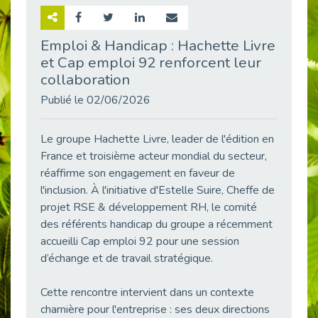
Retour sur la rencontre entre Cap Emploi 92 et Thales (Campus Meudon)
Publié le 02/06/2026
Emploi & Handicap : Hachette Livre
et Cap emploi 92 renforcent leur
Emploi & Handicap : Hachette Livre et Cap emploi 92 renforcent leur collaboration
Publié le 02/06/2026
collaboration
Et si le handicap ne définissait plus la carrière ?
Publié le 02/06/2026
Publié le 30/05/2026
« Confiance en soi et acceptation du handicap » : un levier puissant vers l’emploi
Le groupe Hachette Livre, leader de l'édition en
Publié le 22/05/2026
France et troisième acteur mondial du secteur,
réaffirme son engagement en faveur de
Handicap et emploi : une matinée pour briser les tabous
l'inclusion. À l'initiative d'Estelle Suire, Cheffe de
Publié le 21/05/2026
projet RSE & développement RH, le comité
L’alternance : un levier stratégique pour recruter et inclure durablement
des référents handicap du groupe a récemment
Publié le 18/05/2026
accueilli Cap emploi 92 pour une session
Fibromyalgie : Quand la douleur invisible s’invite au bureau
d’échange et de travail stratégique.
Publié le 12/05/2026
CAP EMPLOI 92 : L’inclusion portée à son sommet, bien au-delà des quotas
Cette rencontre intervient dans un contexte
Publié le 12/05/2026
charnière pour l'entreprise : ses deux directions