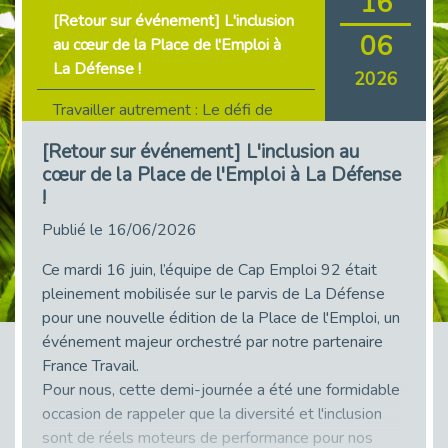
16
[Retour sur événement] L'inclusion
06
au cœur de la Place de l'Emploi à
La Défense !
2026
Travailler autrement : Le défi de
l'intégration des maladies
[Retour sur événement] L'inclusion au
chroniques en entreprise
cœur de la Place de l'Emploi à La Défense
!
Primark recrute avec Cap Emploi
92, une matinée couronnée de
Publié le 16/06/2026
succès !
Ce mardi 16 juin, l’équipe de Cap Emploi 92 était
Job Dating de Colombes – Emploi
pleinement mobilisée sur le parvis de La Défense
et Insertion
pour une nouvelle édition de la Place de l'Emploi, un
événement majeur orchestré par notre partenaire
Aborder l'entretien et la situation
France Travail.
de handicap en toute confiance
Pour nous, cette demi-journée a été une formidable
occasion de rappeler que la diversité et l'inclusion
Retour sur l’atelier « Optimiser sa
sont de réels moteurs de performance pour nos
recherche d’emploi »