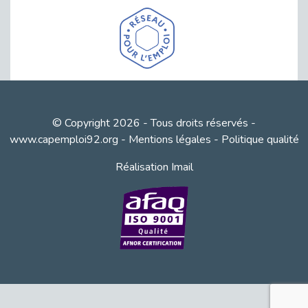
pour recruter et inclure
durablement
Fibromyalgie : Quand la douleur
invisible s’invite au bureau
CAP EMPLOI 92 : L’inclusion
portée à son sommet, bien au-delà
© Copyright 2026 - Tous droits réservés -
des quotas
www.capemploi92.org
-
Mentions légales
-
Politique qualité
38 vidéos pour comprendre et agir
Réalisation Imail
durablement
Le taux d’emploi direct dans la
fonction publique dépasse 6 % en
2025
L'alternance : un tremplin vers
l'emploi aussi pour les personnes
en situation de handicap