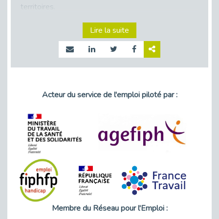
territoires.
Retour sur la rencontre entre Cap
Emploi 92 et Thales (Campus
Lire la suite
Meudon)
Emploi & Handicap : Hachette Livre
et Cap emploi 92 renforcent leur
collaboration
Acteur du service de l'emploi piloté par :
Et si le handicap ne définissait plus
la carrière ?
« Confiance en soi et acceptation
du handicap » : un levier puissant
vers l’emploi
Handicap et emploi : une matinée
pour briser les tabous
Membre du Réseau pour l'Emploi :
L’alternance : un levier stratégique