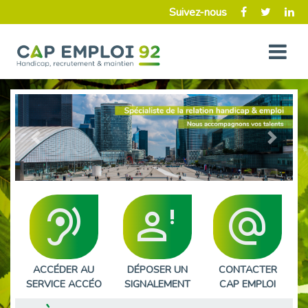
Suivez-nous
Précédent
Suivant
hearing
person_alert
alternate_email
ACCÉDER AU
DÉPOSER UN
CONTACTER
SERVICE ACCÉO
SIGNALEMENT
CAP EMPLOI